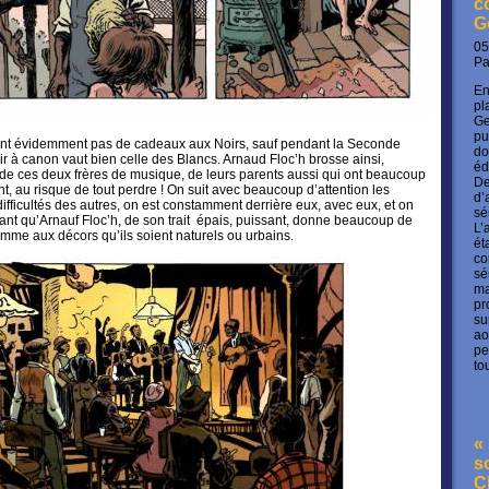
c
G
05
P
En
pl
Ge
pu
ont évidemment pas de cadeaux aux Noirs, sauf pendant la Seconde
do
r à canon vaut bien celle des Blancs. Arnaud Floc’h brosse ainsi,
éd
de ces deux frères de musique, de leurs parents aussi qui ont beaucoup
De
ent, au risque de tout perdre ! On suit avec beaucoup d’attention les
d’
ifficultés des autres, on est constamment derrière eux, avec eux, et on
sé
utant qu’Arnauf Floc’h, de son trait épais, puissant, donne beaucoup de
L’
mme aux décors qu’ils soient naturels ou urbains.
ét
co
sé
ma
pr
su
ao
pe
to
« 
s
C