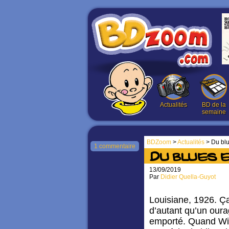
Actualités
BD de la
semaine
BDZoom
>
Actualités
> Du blu
1 commentaire
Du blues e
13/09/2019
Par
Didier Quella-Guyot
Louisiane, 1926. Ça
d’autant qu’un oura
emporté. Quand Wi