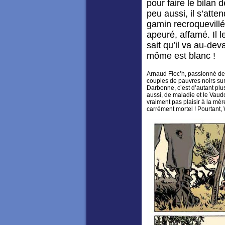
pour faire le bilan
peu aussi, il s’atte
gamin recroquevillé
apeuré, affamé. Il 
sait qu’il va au-dev
môme est blanc !
Arnaud Floc’h, passionné de j
couples de pauvres noirs sur
Darbonne, c’est d’autant plus 
aussi, de maladie et le Vaudou
vraiment pas plaisir à la mère
carrément mortel ! Pourtant, W