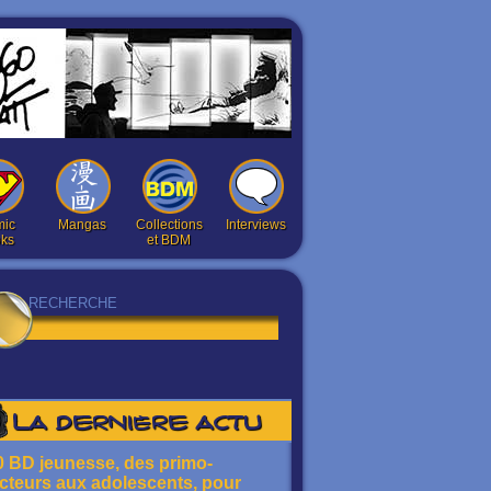
ic
Mangas
Collections
Interviews
ks
et BDM
La dernière actu
0 BD jeunesse, des primo-
ecteurs aux adolescents, pour