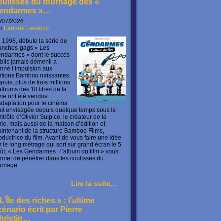
oulisses du tournage des «
endarmes »…
/07/2026
ar
Laurent Lessous
 1998, débute la série de
anches-gags « Les
ndarmes » dont le succès
blic jamais démenti a
nné l’impulsion aux
itions Bamboo naissantes.
puis, plus de trois millions
albums des 18 titres de la
rie ont été vendus.
adaptation pour le cinéma
ait envisagée depuis quelque temps sous le
ntrôle d’Olivier Sulpice, le créateur de la
rie, mais aussi de la maison d’édition et
intenant de la structure Bamboo Films,
oductrice du film. Avant de vous faire une idée
r le long métrage qui sort sur grand écran le 5
ût, « Les Gendarmes : l’album du film » vous
rmet de pénétrer dans les coulisses du
urnage.
Lire la suite...
L’Île des riches » : l’ultime
cénario écrit par Pierre
hristin…