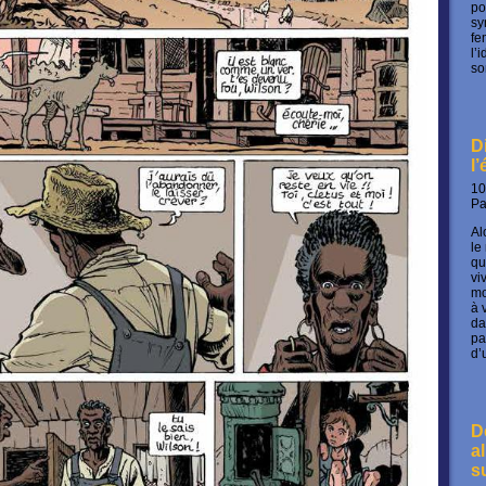
po
sy
fe
l’
so
D
l
10
P
Al
le
qu
vi
mo
à 
da
pa
d’
D
a
s