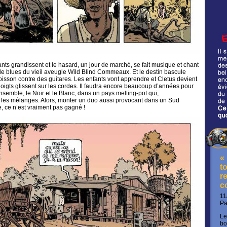
nts grandissent et le hasard, un jour de marché, se fait musique et chant
, le blues du vieil aveugle Wild Blind Commeaux. Et le destin bascule
sson contre des guitares. Les enfants vont apprendre et Cletus devient
 doigts glissent sur les cordes. Il faudra encore beaucoup d’années pour
ensemble, le Noir et le Blanc, dans un pays melting-pot qui,
les mélanges. Alors, monter un duo aussi provocant dans un Sud
e, ce n’est vraiment pas gagné !
«
t
re
c
11
P
Le
bo