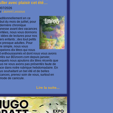
uller avec plaisir cet été…
/07/2026
ar
Laurent Lessous
aditionnellement en ce
but du mois de juillet, pour
 dernière chronique
unesse avant des vacances
ritées, nous vous donnons
 idées de lectures pour nos
ers enfants ; des tout petits
x presque adultes. Pour
ire simple, nous vous
ppelons dix titres qui nous
t enthousiasmés et dont nous vous avons
rlés sur
BDzoom.com
depuis janvier,
xquels nous ajoutons dix titres récents que
us ne vous avons pas présentés faute de
ace dans notre rubrique hebdomadaire. En
us souhaitant un bel été et de belles
cances, prenez soin de vous, surtout en
riode de canicule.
Lire la suite...