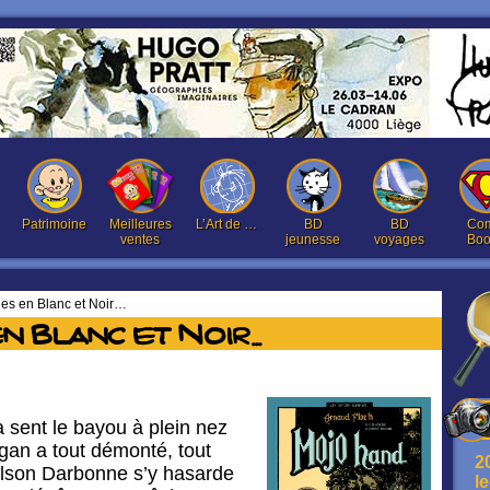
Patrimoine
Meilleures
L’Art de …
BD
BD
Com
ventes
jeunesse
voyages
Boo
es en Blanc et Noir…
n Blanc et Noir…
 sent le bayou à plein nez
gan a tout démonté, tout
2
lson Darbonne s’y hasarde
l