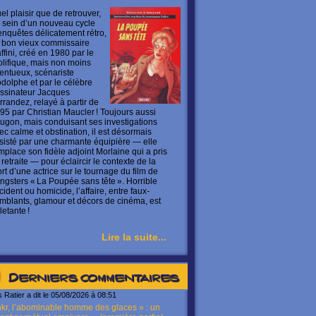
el plaisir que de retrouver,
 sein d’un nouveau cycle
enquêtes délicatement rétro,
 bon vieux commissaire
ffini, créé en 1980 par le
olifique, mais non moins
lentueux, scénariste
dolphe et par le célèbre
ssinateur Jacques
rrandez, relayé à partir de
95 par Christian Maucler ! Toujours aussi
ugon, mais conduisant ses investigations
ec calme et obstination, il est désormais
sisté par une charmante équipière — elle
mplace son fidèle adjoint Morlaine qui a pris
 retraite — pour éclaircir le contexte de la
rt d’une actrice sur le tournage du film de
ngsters « La Poupée sans tête ». Horrible
cident ou homicide, l’affaire, entre faux-
mblants, glamour et décors de cinéma, est
letante !
Lire la suite...
Derniers commentaires
s Ratier a dit le 05/08/2026 à 08:51
kr, l’abominable homme des glaces » : un