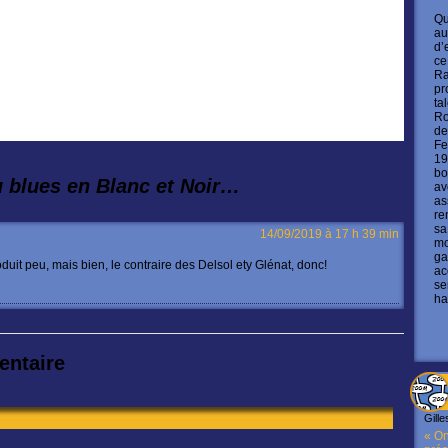
Qu
au
d’
ce
Ra
pr
ta
Ro
de
Fe
19
bo
 blues en Blanc et Noir…
av
as
re
sa
14/09/2019 à 17 h 39 min
mo
ga
duit peu, mais bien, le contraire des Delsol ety Glénat, donc!
ac
se
ha
entaire
Gille
« On