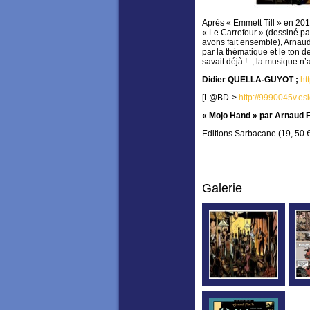
Après « Emmett Till » en 20
« Le Carrefour » (dessiné p
avons fait ensemble), Arnaud
par la thématique et le ton 
savait déjà ! -, la musique n
Didier QUELLA-GUYOT ;
ht
[L@BD->
http://9990045v.esi
« Mojo Hand » par Arnaud F
Editions Sarbacane (19, 50 
Galerie