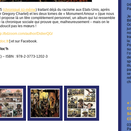
04
P
15
(chroniqué ici-même
) traitant déjà du racisme aux Etats-Unis, après
ar Gregory Charlet) et les deux tomes de « Monument Amour » (que nous
Je
 propose là un titre complètement personnel, un album qui lui ressemble
Bi
de la chronique sociale qui prouve que, malheureusement – mais on le
Go
’adoucit pas les mœurs !
ju
no
tp://bdzoom.com/author/DidierQG/
tr
la
doc.fr/
] et sur Facebook.
Po
loc’h
su
l’
€) – ISBN : 978-2-3773-1202-3
de
sp
il
pa
se
re
ch
«
c
s
c
03
P