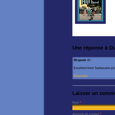
Une réponse à
Du
fili-gaum
dit :
Excellent livre! Sarbacane pro
Répondre
Laisser un comm
Nom
*
Adresse de contact
*