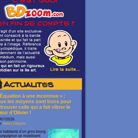
Actualités
 Équation à une inconnue » :
ous les moyens sont bons pour
trouver celle qui a fait vibrer le
œur d’Olivier !
/07/2026
ar
Henri Filippini
s habitants d’un gros bourg
urguignon se mobilisent