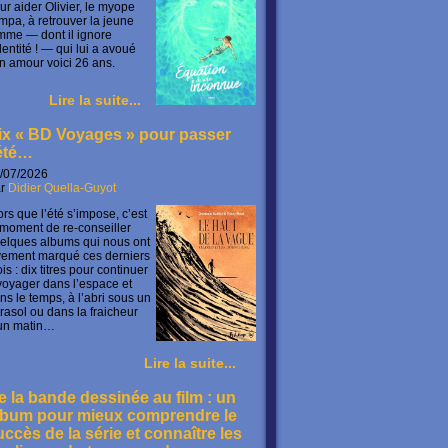
ur aider Olivier, le myope
mpa, à retrouver la jeune
mme — dont il ignore
identité ! — qui lui a avoué
n amour voici 26 ans.
Lire la suite...
ix « BD Voyages » pour passer
’été…
/07/2026
ar
Didier Quella-Guyot
ors que l’été s’impose, c’est
 moment de re-conseiller
elques albums qui nous ont
vement marqué ces derniers
is : dix titres pour continuer
voyager dans l’espace et
ns le temps, à l’abri sous un
rasol ou dans la fraicheur
un matin…
Lire la suite...
e la bande dessinée au film : un
lbum pour mieux comprendre le
uccès de la série et connaître les