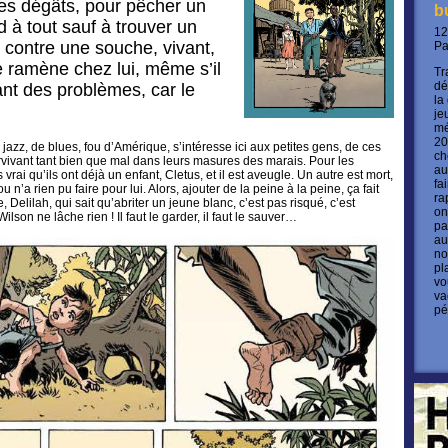
 des dégâts, pour pêcher un
b
nd à tout sauf à trouver un
12
 contre une souche, vivant,
P
le ramène chez lui, même s’il
Tr
dé
ant des problèmes, car le
la
je
mé
20
azz, de blues, fou d’Amérique, s’intéresse ici aux petites gens, de ces
ch
vivant tant bien que mal dans leurs masures des marais. Pour les
au
vrai qu’ils ont déjà un enfant, Cletus, et il est aveugle. Un autre est mort,
fa
 n’a rien pu faire pour lui. Alors, ajouter de la peine à la peine, ça fait
ra
, Delilah, qui sait qu’abriter un jeune blanc, c’est pas risqué, c’est
on
ilson ne lâche rien ! Il faut le garder, il faut le sauver…
pa
au
no
pl
vo
va
pé