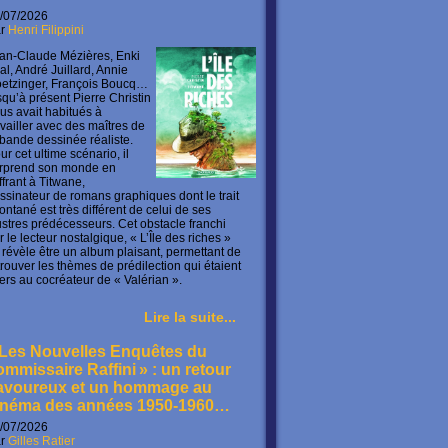
/07/2026
ar
Henri Filippini
an-Claude Mézières, Enki
lal, André Juillard, Annie
etzinger, François Boucq…
squ’à présent Pierre Christin
us avait habitués à
availler avec des maîtres de
 bande dessinée réaliste.
ur cet ultime scénario, il
rprend son monde en
offrant à Titwane,
ssinateur de romans graphiques dont le trait
ontané est très différent de celui de ses
lustres prédécesseurs. Cet obstacle franchi
r le lecteur nostalgique, « L’Île des riches »
 révèle être un album plaisant, permettant de
trouver les thèmes de prédilection qui étaient
ers au cocréateur de « Valérian ».
Lire la suite...
 Les Nouvelles Enquêtes du
ommissaire Raffini » : un retour
avoureux et un hommage au
inéma des années 1950-1960…
/07/2026
ar
Gilles Ratier