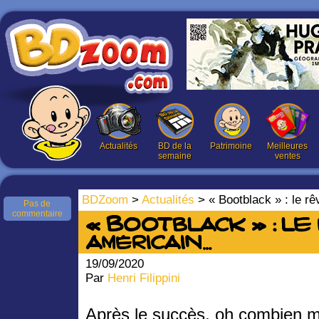
Actualités
BD de la
Patrimoine
Meilleures
semaine
ventes
BDZoom
>
Actualités
> « Bootblack » : le r
Pas de
commentaire
« Bootblack » : le
américain…
19/09/2020
Par
Henri Filippini
Après le succès, oh combien m