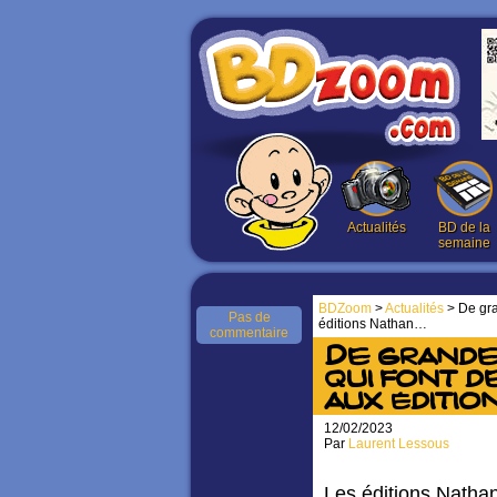
Actualités
BD de la
semaine
BDZoom
>
Actualités
> De gra
Pas de
éditions Nathan…
commentaire
De grandes
qui font 
aux éditio
12/02/2023
Par
Laurent Lessous
Les éditions Natha