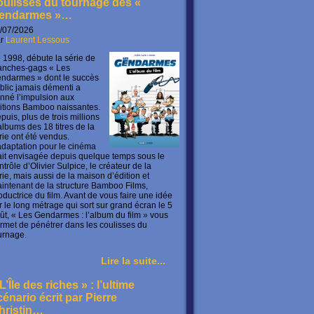
oulisses du tournage des «
endarmes »…
/07/2026
ar
Laurent Lessous
 1998, débute la série de
anches-gags « Les
ndarmes » dont le succès
blic jamais démenti a
nné l’impulsion aux
itions Bamboo naissantes.
puis, plus de trois millions
albums des 18 titres de la
rie ont été vendus.
adaptation pour le cinéma
ait envisagée depuis quelque temps sous le
ntrôle d’Olivier Sulpice, le créateur de la
rie, mais aussi de la maison d’édition et
intenant de la structure Bamboo Films,
oductrice du film. Avant de vous faire une idée
r le long métrage qui sort sur grand écran le 5
ût, « Les Gendarmes : l’album du film » vous
rmet de pénétrer dans les coulisses du
urnage.
Lire la suite...
L’Île des riches » : l’ultime
cénario écrit par Pierre
hristin…