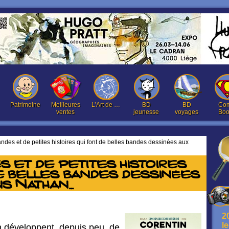
Patrimoine
Meilleures
L’Art de …
BD
BD
Com
ventes
jeunesse
voyages
Boo
ndes et de petites histoires qui font de belles bandes dessinées aux
 et de petites histoires
de belles bandes dessinées
ns Nathan…
2
l
n développent, depuis peu, de