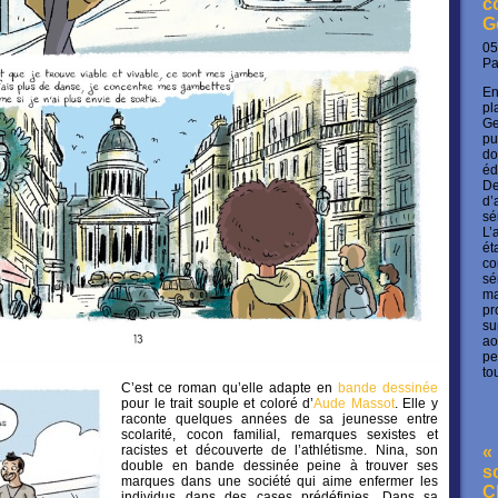
c
G
05
P
En
pl
Ge
pu
do
éd
De
d’
sé
L’
ét
co
sé
ma
pr
su
ao
pe
to
C’est ce roman qu’elle adapte en
bande dessinée
pour le trait souple et coloré d’
Aude Massot
. Elle y
raconte quelques années de sa jeunesse entre
scolarité, cocon familial, remarques sexistes et
« 
racistes et découverte de l’athlétisme. Nina, son
double en bande dessinée peine à trouver ses
s
marques dans une société qui aime enfermer les
C
individus dans des cases prédéfinies. Dans sa