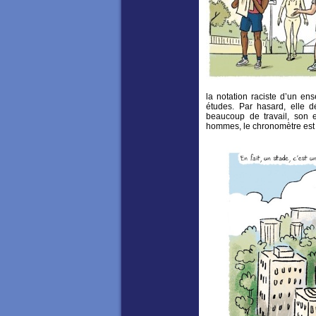
la notation raciste d’un e
études. Par hasard, elle d
beaucoup de travail, son e
hommes, le chronomètre est l