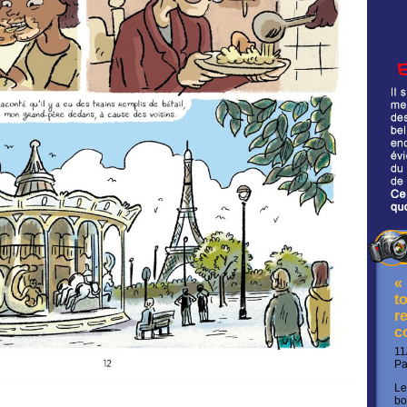
«
t
re
c
11
P
Le
bo