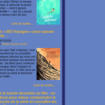
ur aider Olivier, le myope
mpa, à retrouver la jeune
mme — dont il ignore
identité ! — qui lui a avoué
n amour voici 26 ans.
Lire la suite...
ix « BD Voyages » pour passer
’été…
/07/2026
ar
Didier Quella-Guyot
ors que l’été s’impose, c’est
 moment de re-conseiller
elques albums qui nous ont
vement marqué ces derniers
is : dix titres pour continuer
voyager dans l’espace et
ns le temps, à l’abri sous un
rasol ou dans la fraicheur
un matin…
Lire la suite...
e la bande dessinée au film : un
lbum pour mieux comprendre le
uccès de la série et connaître les