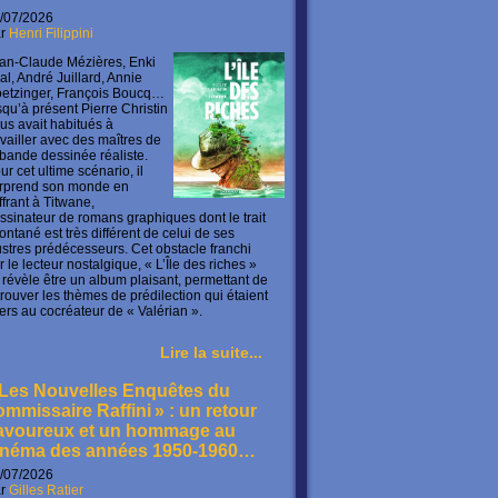
/07/2026
ar
Henri Filippini
an-Claude Mézières, Enki
lal, André Juillard, Annie
etzinger, François Boucq…
squ’à présent Pierre Christin
us avait habitués à
availler avec des maîtres de
 bande dessinée réaliste.
ur cet ultime scénario, il
rprend son monde en
offrant à Titwane,
ssinateur de romans graphiques dont le trait
ontané est très différent de celui de ses
lustres prédécesseurs. Cet obstacle franchi
r le lecteur nostalgique, « L’Île des riches »
 révèle être un album plaisant, permettant de
trouver les thèmes de prédilection qui étaient
ers au cocréateur de « Valérian ».
Lire la suite...
 Les Nouvelles Enquêtes du
ommissaire Raffini » : un retour
avoureux et un hommage au
inéma des années 1950-1960…
/07/2026
ar
Gilles Ratier