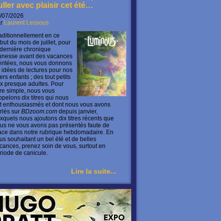
uller avec plaisir cet été…
/07/2026
ar
Laurent Lessous
aditionnellement en ce
but du mois de juillet, pour
 dernière chronique
unesse avant des vacances
ritées, nous vous donnons
 idées de lectures pour nos
ers enfants ; des tout petits
x presque adultes. Pour
ire simple, nous vous
ppelons dix titres qui nous
t enthousiasmés et dont nous vous avons
rlés sur
BDzoom.com
depuis janvier,
xquels nous ajoutons dix titres récents que
us ne vous avons pas présentés faute de
ace dans notre rubrique hebdomadaire. En
us souhaitant un bel été et de belles
cances, prenez soin de vous, surtout en
riode de canicule.
Lire la suite...