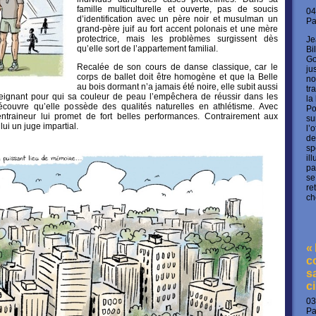
famille multiculturelle et ouverte, pas de soucis
04
d’identification avec un père noir et musulman un
P
grand-père juif au fort accent polonais et une mère
protectrice, mais les problèmes surgissent dès
Je
qu’elle sort de l’appartement familial.
Bi
Go
Recalée de son cours de danse classique, car le
ju
corps de ballet doit être homogène et que la Belle
no
au bois dormant n’a jamais été noire, elle subit aussi
tr
nseignant pour qui sa couleur de peau l’empêchera de réussir dans les
la
écouvre qu’elle possède des qualités naturelles en athlétisme. Avec
Po
ntraineur lui promet de fort belles performances. Contrairement aux
su
ui un juge impartial.
l’
de
sp
il
pa
se
re
ch
«
c
s
c
03
P