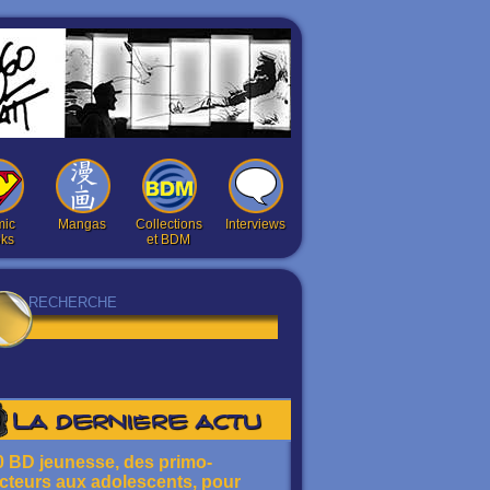
ic
Mangas
Collections
Interviews
ks
et BDM
La dernière actu
0 BD jeunesse, des primo-
ecteurs aux adolescents, pour