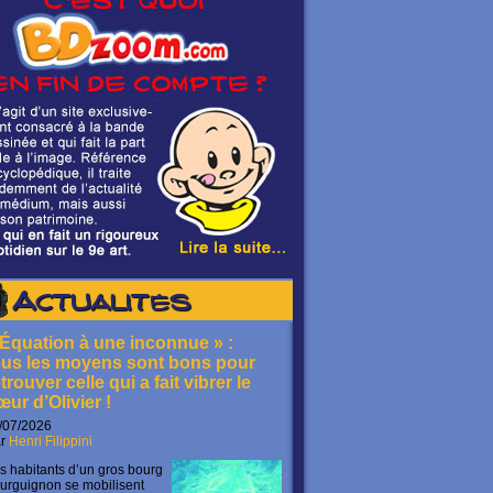
Actualités
 Équation à une inconnue » :
ous les moyens sont bons pour
trouver celle qui a fait vibrer le
œur d’Olivier !
/07/2026
ar
Henri Filippini
s habitants d’un gros bourg
urguignon se mobilisent