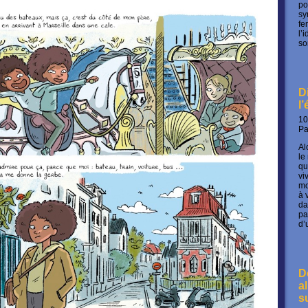
po
sy
fe
l’
so
D
l
10
P
Al
le
qu
vi
mo
à 
da
pa
d’
D
a
s