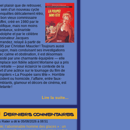
el plaisir que de retrouver,
 sein d’un nouveau cycle
enquêtes délicatement rétro,
 bon vieux commissaire
ffini, créé en 1980 par le
olifique, mais non moins
lentueux, scénariste
dolphe et par le célèbre
ssinateur Jacques
rrandez, relayé à partir de
95 par Christian Maucler ! Toujours aussi
ugon, mais conduisant ses investigations
ec calme et obstination, il est désormais
sisté par une charmante équipière — elle
mplace son fidèle adjoint Morlaine qui a pris
 retraite — pour éclaircir le contexte de la
rt d’une actrice sur le tournage du film de
ngsters « La Poupée sans tête ». Horrible
cident ou homicide, l’affaire, entre faux-
mblants, glamour et décors de cinéma, est
letante !
Lire la suite...
Derniers commentaires
s Ratier a dit le 05/08/2026 à 08:51
kr, l’abominable homme des glaces » : un