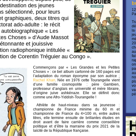
b
 destination des jeunes
12
s sélectionné, pour leurs
P
et graphiques, deux titres qui
Tr
torat ado-adulte : le récit
dé
ie autobiographique « Les
la
je
ites Choses » d’Aude Massot
mé
’étonnante et jouissive
20
ch
tion radiophonique intitulée «
au
tion de Corentin Tréguier au Congo ».
fa
ra
on
Commençons par « Les Grandes et les Petites
pa
Choses » : ce bel album cartonné de 160 pages est
au
l’adaptation du roman éponyme par son autrice ;
no
Rachel Khan
. Née en 1976 cette Tourangelle vient
pl
d’une famille cosmopolite : père Gambien,
vo
professeur d’anglais en université et mère libraire,
va
d’origine juive ashkénaze. Elle se définit donc
pé
comme une Afro-Yiddish-Tourangelle !
Athlète de haut-niveau dans sa jeunesse :
championne de France minime du 60 m et
championne de France du 4×100 m, entre autres
titres, elle termine ensuite de brillantes études en
droit avant de faire carrière comme conseillère
politique et d’être la marraine du prix 2021 de la
laïcité de la République française.