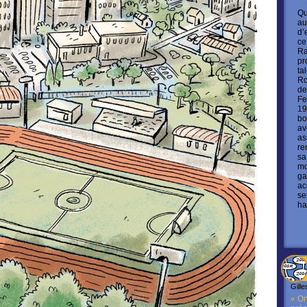
Qu
au
d’
ce
Ra
pr
ta
Ro
de
Fe
19
bo
av
as
re
sa
mo
ga
ac
se
ha
Gille
« On