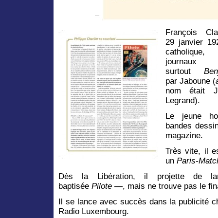
François Cl
29 janvier 19
catholi
journau
surtout
Benj
par Jaboune (
nom était J
Legrand).
Le jeune ho
bandes dessin
magazine.
Très vite, il 
un
Paris-Matc
Dès la Libération, il projette de
baptisée
Pilote
—
, mais ne trouve pas le f
Il se lance avec succès dans la publicité 
Radio Luxembourg.