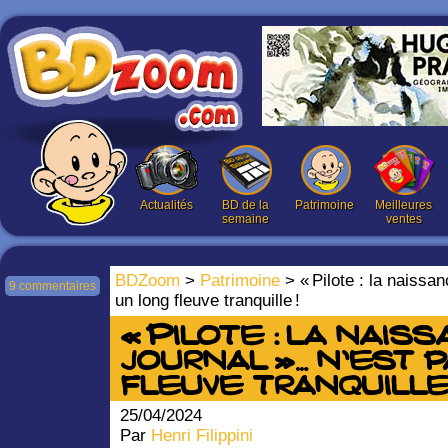
Actualités
BD de la
Patrimoine
Meilleures
semaine
ventes
BDZoom
>
Patrimoine
> « Pilote : la naissa
9 commentaires
un long fleuve tranquille !
« Pilote : la nais
journal »… n’est 
fleuve tranquille 
25/04/2024
Par
Henri Filippini