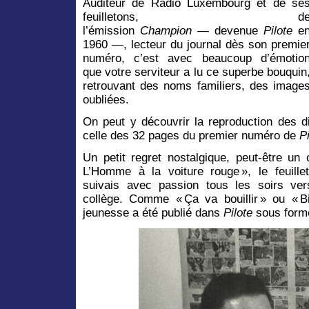
Auditeur de Radio Luxembourg et de se
feuilletons, d
l’émission
Champion
— devenue
Pilote
e
1960 —, lecteur du journal dès son premie
numéro, c’est avec beaucoup d’émotio
que votre serviteur a lu ce superbe bouquin
retrouvant des noms familiers, des image
oubliées.
On peut y découvrir la reproduction des d
celle des 32 pages du premier numéro de
Pi
Un petit regret nostalgique, peut-être un
L’Homme à la voiture rouge », le feuill
suivais avec passion tous les soirs ve
collège. Comme « Ça va bouillir » ou « Bi
jeunesse a été publié dans
Pilote
sous form