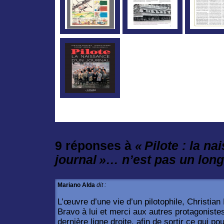
9 réponses à
« Pilote : la n
journal »… n’est pas un long 
Mariano Alda
dit :
L’œuvre d’une vie d’un pilotophile, Christian
Bravo à lui et merci aux autres protagonistes
dernière ligne droite, afin de sortir ce qui pou