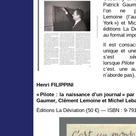
Patrick Gaume
l’on ne pr
Lemoine (l’a
York ») et Mic
éditions La D
au format impo
Il est consac
unique et une
s’est sér
lorsque
Pilote
c’est. une au
n’aborde pas).
Henri FILIPPINI
«
Pilote
: la naissance d’un journal
» par
Gaumer, Clément Lemoine et Michel Leba
Éditions La Déviation (50 €) — ISBN : 9-79