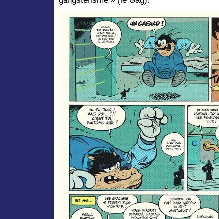
gangstérisme » (le Gag).