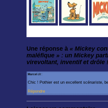
Une réponse à
« Mickey cont
maléfique » : un Mickey part
virevoltant, inventif et drôle 
Marcel
dit :
Chic ! Pothier est un excellent scénariste, b
Répondre