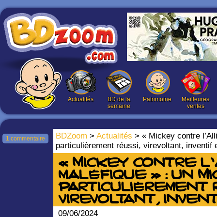
Actualités
BD de la
Patrimoine
Meilleures
semaine
ventes
BDZoom
>
Actualités
> « Mickey contre l’All
1 commentaire
particulièrement réussi, virevoltant, inventif e
« Mickey contre l
maléfique » : un M
particulièrement 
virevoltant, invent
09/06/2024