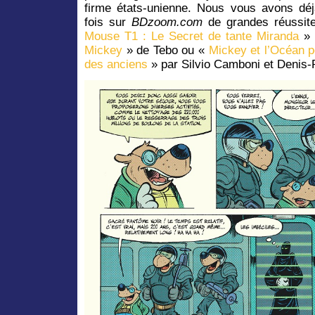
firme états-unienne. Nous vous avons dé
fois sur
BDzoom.com
de grandes réussit
Mouse T1 : Le Secret de tante Miranda
» 
Mickey
» de Tebo ou «
Mickey et l’Océan 
des anciens
» par Silvio Camboni et Denis-P