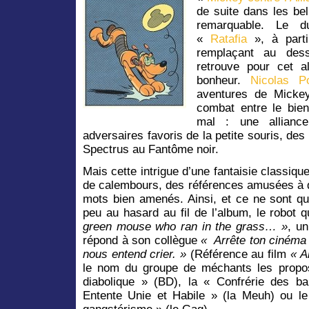
de suite dans les bel
remarquable. Le d
«
Ratafia
», à parti
remplaçant au des
retrouve pour cet a
bonheur.
Nicolas Po
aventures de Micke
combat entre le bie
mal : une allianc
adversaires favoris de la petite souris, des
Spectrus au Fantôme noir.
Mais cette intrigue d’une fantaisie classi
de calembours, des références amusées à d
mots bien amenés. Ainsi, et ce ne sont q
peu au hasard au fil de l’album, le robot
green mouse who ran in the grass… »
, un
répond à son collègue
« Arrête ton cinéma
nous entend crier. »
(Référence au film
« A
le nom du groupe de méchants les propos
diabolique » (BD), la « Confrérie des b
Entente Unie et Habile » (la Meuh) ou 