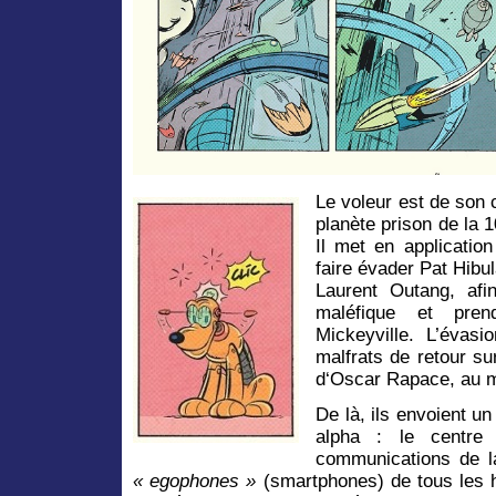
Le voleur est de son c
planète prison de la 1
Il met en applicatio
faire évader Pat Hibul
Laurent Outang, afi
maléfique et pre
Mickeyville. L’évas
malfrats de retour sur
d‘Oscar Rapace, au mi
De là, ils envoient un
alpha : le centre 
communications de la
« egophones »
(smartphones) de tous les h