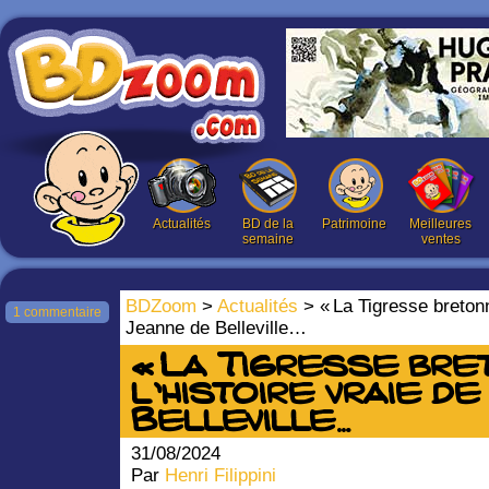
Actualités
BD de la
Patrimoine
Meilleures
semaine
ventes
BDZoom
>
Actualités
> « La Tigresse bretonne
1 commentaire
Jeanne de Belleville…
« La Tigresse bret
l’histoire vraie d
Belleville…
31/08/2024
Par
Henri Filippini