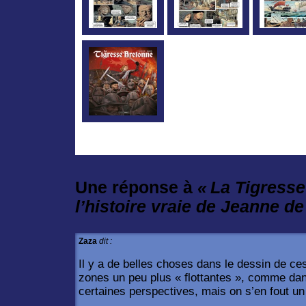
Une réponse à
« La Tigresse
l’histoire vraie de Jeanne de
Zaza
dit :
Il y a de belles choses dans le dessin de ce
zones un peu plus « flottantes », comme dan
certaines perspectives, mais on s’en fout un