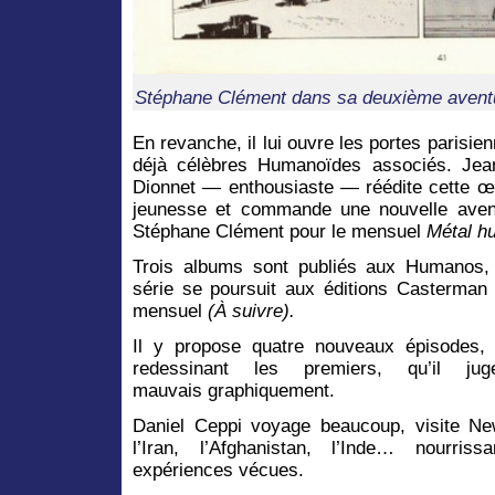
Stéphane Clément dans sa deuxième aventur
En revanche, il lui ouvre les portes parisie
déjà célèbres Humanoïdes associés. Jean
Dionnet — enthousiaste — réédite cette œ
jeunesse et commande une nouvelle aven
Stéphane Clément pour le mensuel
Métal
h
u
Trois albums sont publiés aux Humanos, 
série se poursuit aux éditions Casterman
mensuel
(
À
s
uivre).
Il y propose quatre nouveaux épisodes, 
redessinant les premiers, qu’il ju
mauvais graphiquement.
Daniel Ceppi voyage beaucoup, visite New
l’Iran, l’Afghanistan, l’Inde… nourri
expériences vécues.