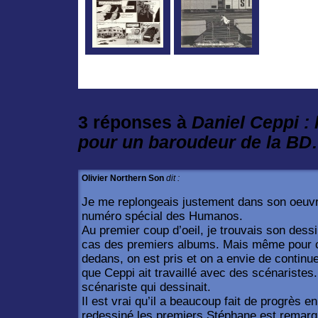
3 réponses à
Daniel Ceppi : 
pour un baroudeur de la B
Olivier Northern Son
dit :
Je me replongeais justement dans son oeuvre
numéro spécial des Humanos.
Au premier coup d’oeil, je trouvais son dessi
cas des premiers albums. Mais même pour c
dedans, on est pris et on a envie de contin
que Ceppi ait travaillé avec des scénaristes
scénariste qui dessinait.
Il est vrai qu’il a beaucoup fait de progrès en 
redessiné les premiers Stéphane est remarqu