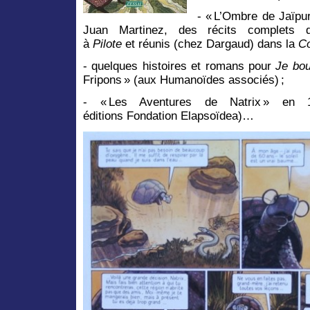
- « L’Ombre de Jaïpu
Juan Martinez, des récits complets d
à
Pilote
et réunis (chez Dargaud) dans
la
Co
- quelques histoires et romans pour
Je
b
o
Fripons » (aux Humanoïdes associés) ;
- « Les Aventures de Natrix » en 
éditions Fondation Elapsoïdea)…