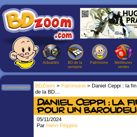
Actualités
BD de la
Patrimoine
Meilleures
semaine
ventes
BDZoom
>
Patrimoine
> Daniel Ceppi : la fi
3 commentaires
de la BD…
Daniel Ceppi : la f
pour un baroudeur
05/11/2024
Par
Henri Filippini