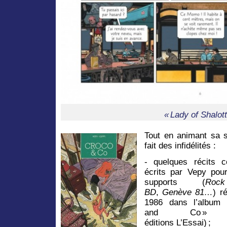
« Lady of Shalott
Tout en animant sa s
fait des infidélités :
- quelques récits c
écrits par Vepy pour
supports (
Ro
BD
,
Genève 81…
) r
1986 dans l’album 
and Co » 
éditions L’Essai) ;