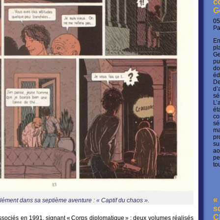
c
G
05
P
En
pl
Ge
pu
do
éd
De
d’
sé
L’
ét
co
sé
ma
pr
su
ao
pe
to
« 
ément dans sa septième aventure : « Captif du chaos ».
s
C
ssociés en 1991, signant « Corps diplomatique » : deux volumes réalisés