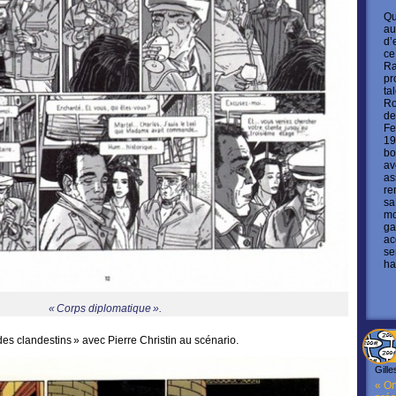
Qu
au
d’
ce
Ra
pr
ta
Ro
de
Fe
19
bo
av
as
re
sa
mo
ga
ac
se
ha
« Corps diplomatique ».
 des clandestins » avec Pierre Christin au scénario.
Gille
« On