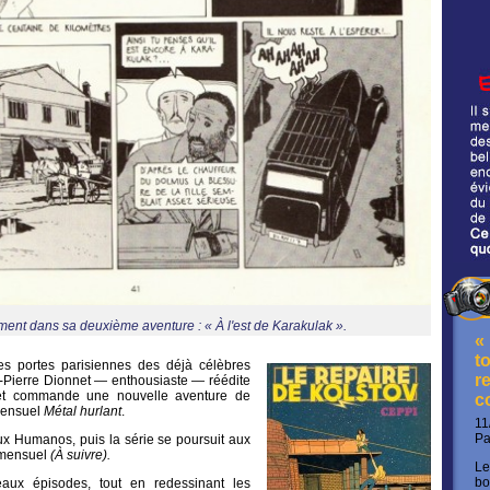
ent dans sa deuxième aventure : « À l'est de Karakulak ».
«
t
les portes parisiennes des déjà célèbres
re
Pierre Dionnet — enthousiaste — réédite
et commande une nouvelle aventure de
c
mensuel
Métal
h
urlant
.
11
P
ux Humanos, puis la série se poursuit aux
 mensuel
(
À
s
uivre).
Le
bo
aux épisodes, tout en redessinant les