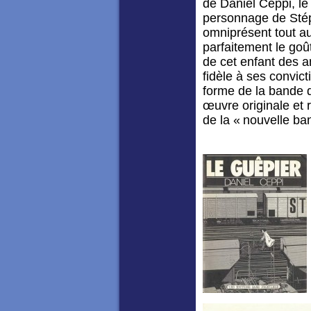
de Daniel Ceppi, l
personnage de St
omniprésent tout au
parfaitement le goû
de cet enfant des 
fidèle à ses convict
forme de la bande 
œuvre originale et
de la « nouvelle b