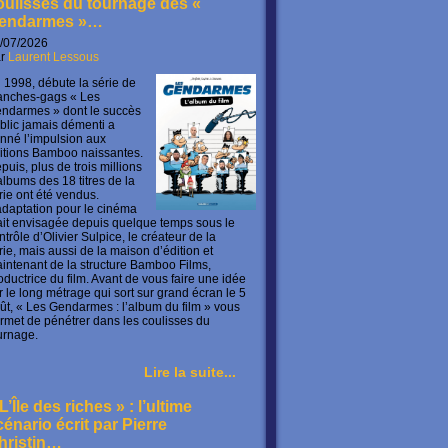
oulisses du tournage des «
endarmes »…
/07/2026
ar
Laurent Lessous
 1998, débute la série de
anches-gags « Les
ndarmes » dont le succès
blic jamais démenti a
nné l’impulsion aux
itions Bamboo naissantes.
puis, plus de trois millions
albums des 18 titres de la
rie ont été vendus.
adaptation pour le cinéma
ait envisagée depuis quelque temps sous le
ntrôle d’Olivier Sulpice, le créateur de la
rie, mais aussi de la maison d’édition et
intenant de la structure Bamboo Films,
oductrice du film. Avant de vous faire une idée
r le long métrage qui sort sur grand écran le 5
ût, « Les Gendarmes : l’album du film » vous
rmet de pénétrer dans les coulisses du
urnage.
Lire la suite...
L’Île des riches » : l’ultime
cénario écrit par Pierre
hristin…