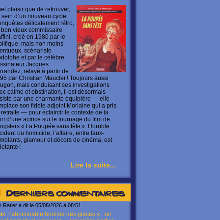
el plaisir que de retrouver,
 sein d’un nouveau cycle
enquêtes délicatement rétro,
 bon vieux commissaire
ffini, créé en 1980 par le
olifique, mais non moins
lentueux, scénariste
dolphe et par le célèbre
ssinateur Jacques
rrandez, relayé à partir de
95 par Christian Maucler ! Toujours aussi
ugon, mais conduisant ses investigations
ec calme et obstination, il est désormais
sisté par une charmante équipière — elle
mplace son fidèle adjoint Morlaine qui a pris
 retraite — pour éclaircir le contexte de la
rt d’une actrice sur le tournage du film de
ngsters « La Poupée sans tête ». Horrible
cident ou homicide, l’affaire, entre faux-
mblants, glamour et décors de cinéma, est
letante !
Lire la suite...
Derniers commentaires
s Ratier a dit le 05/08/2026 à 08:51
kr, l’abominable homme des glaces » : un