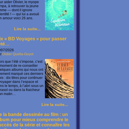
ur aider Olivier, le myope
mpa, à retrouver la jeune
mme — dont il ignore
identité ! — qui lui a avoué
n amour voici 26 ans.
Lire la suite...
ix « BD Voyages » pour passer
’été…
/07/2026
ar
Didier Quella-Guyot
ors que l’été s’impose, c’est
 moment de re-conseiller
elques albums qui nous ont
vement marqué ces derniers
is : dix titres pour continuer
voyager dans l’espace et
ns le temps, à l’abri sous un
rasol ou dans la fraicheur
un matin…
Lire la suite...
e la bande dessinée au film : un
lbum pour mieux comprendre le
uccès de la série et connaître les