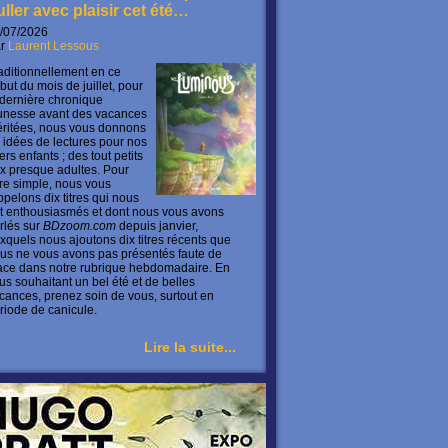
uller avec plaisir cet été…
/07/2026
ar
Laurent Lessous
aditionnellement en ce
but du mois de juillet, pour
 dernière chronique
unesse avant des vacances
ritées, nous vous donnons
 idées de lectures pour nos
ers enfants ; des tout petits
x presque adultes. Pour
ire simple, nous vous
ppelons dix titres qui nous
t enthousiasmés et dont nous vous avons
rlés sur
BDzoom.com
depuis janvier,
xquels nous ajoutons dix titres récents que
us ne vous avons pas présentés faute de
ace dans notre rubrique hebdomadaire. En
us souhaitant un bel été et de belles
cances, prenez soin de vous, surtout en
riode de canicule.
Lire la suite...