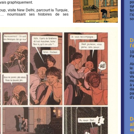
po
uvais graphiquement.
sy
p, visite New Delhi, parcourt la Turquie,
fe
Inde… nourrissant ses histoires de ses
l’
so
D
l
10
P
Al
le
qu
vi
mo
à 
da
pa
d’
D
a
s