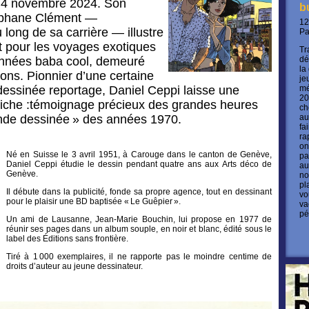
e 4 novembre 2024. Son
b
éphane Clément —
12
 long de sa carrière — illustre
P
t pour les voyages exotiques
Tr
années baba cool, demeuré
dé
la
ions. Pionnier d’une certaine
je
dessinée reportage, Daniel Ceppi laisse une
mé
20
 riche :témoignage précieux des grandes heures
ch
ande dessinée » des années 1970.
au
fa
ra
on
Né en Suisse le 3 avril 1951, à Carouge dans le canton de Genève,
pa
Daniel Ceppi étudie le dessin pendant quatre ans aux Arts déco de
au
Genève.
no
pl
Il débute dans la publicité, fonde sa propre agence, tout en dessinant
vo
pour le plaisir une BD baptisée « Le Guêpier ».
va
pé
Un ami de Lausanne, Jean-Marie Bouchin, lui propose en 1977 de
réunir ses pages dans un album souple, en noir et blanc, édité sous le
label des Éditions sans frontière.
Tiré à 1 000 exemplaires, il ne rapporte pas le moindre centime de
droits d’auteur au jeune dessinateur.