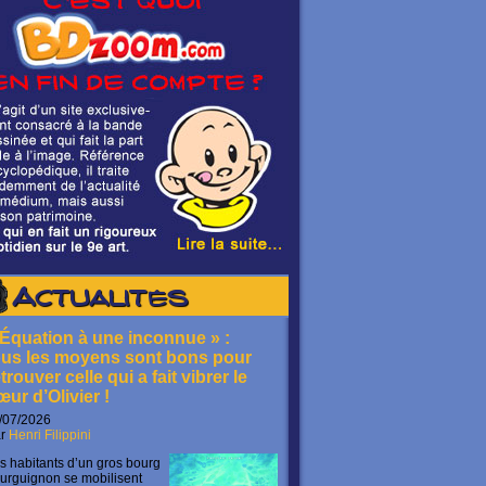
Actualités
 Équation à une inconnue » :
ous les moyens sont bons pour
trouver celle qui a fait vibrer le
œur d’Olivier !
/07/2026
ar
Henri Filippini
s habitants d’un gros bourg
urguignon se mobilisent