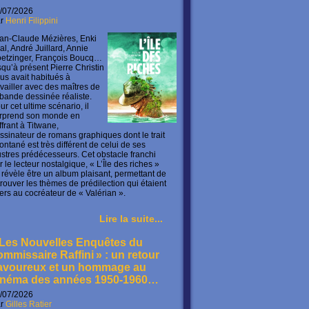
/07/2026
ar
Henri Filippini
an-Claude Mézières, Enki
lal, André Juillard, Annie
etzinger, François Boucq…
squ’à présent Pierre Christin
us avait habitués à
availler avec des maîtres de
 bande dessinée réaliste.
ur cet ultime scénario, il
rprend son monde en
offrant à Titwane,
ssinateur de romans graphiques dont le trait
ontané est très différent de celui de ses
lustres prédécesseurs. Cet obstacle franchi
r le lecteur nostalgique, « L’Île des riches »
 révèle être un album plaisant, permettant de
trouver les thèmes de prédilection qui étaient
ers au cocréateur de « Valérian ».
Lire la suite...
 Les Nouvelles Enquêtes du
ommissaire Raffini » : un retour
avoureux et un hommage au
inéma des années 1950-1960…
/07/2026
ar
Gilles Ratier