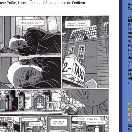
se Paûle, l’ancienne attachée de presse de l’éditeur.
04
P
Je
Bi
Go
ju
no
tr
la
Po
su
l’
de
sp
il
pa
se
re
ch
«
c
s
c
03
P