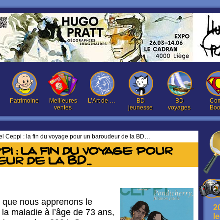
Patrimoine
Meilleures
L’Art de …
BD
BD
Com
ventes
jeunesse
voyages
Boo
l Ceppi : la fin du voyage pour un baroudeur de la BD…
i : la fin du voyage pour
ur de la BD…
e que nous apprenons le
2
la maladie à l’âge de 73 ans,
l