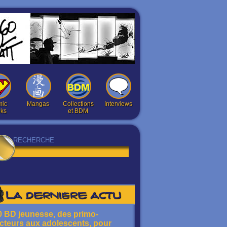
ic
Mangas
Collections
Interviews
ks
et BDM
La dernière actu
0 BD jeunesse, des primo-
ecteurs aux adolescents, pour