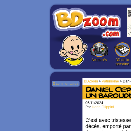
Actualités
BD de la
semaine
BDZoom
>
Patrimoine
> Danie
3 commentaires
Daniel Cepp
un baroude
05/11/2024
Par
Henri Filippini
C’est avec tristess
décès, emporté par 