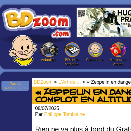
Actualités
BD de la
Patrimoine
Meilleures
semaine
ventes
BDZoom
>
L'Art de ...
> « Zeppelin en danger 
Pas de
commentaire
« Zeppelin en dang
complot en altitud
08/07/2025
Par
Philippe Tomblaine
Rien ne va plus à bord du Graf