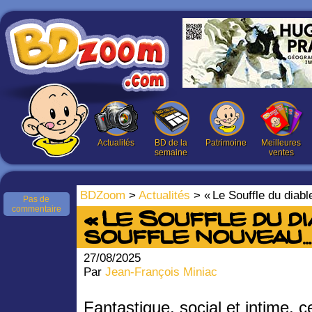
Actualités
BD de la
Patrimoine
Meilleures
semaine
ventes
BDZoom
>
Actualités
> « Le Souffle du diabl
Pas de
commentaire
« Le Souffle du dia
souffle nouveau…
27/08/2025
Par
Jean-François Miniac
Fantastique, social et intime, c