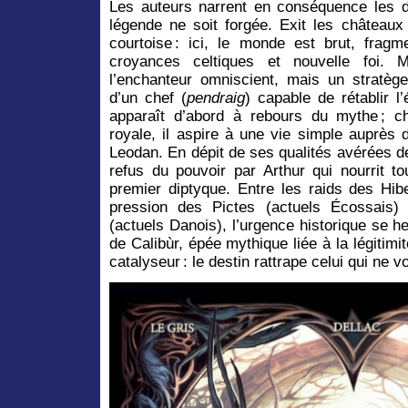
Les auteurs narrent en conséquence les d
légende ne soit forgée. Exit les châteaux
courtoise : ici, le monde est brut, fragme
croyances celtiques et nouvelle foi. M
l’enchanteur omniscient, mais un stratège
d’un chef (
pendraig
) capable de rétablir l
apparaît d’abord à rebours du mythe ; c
royale, il aspire à une vie simple auprès d’
Leodan. En dépit de ses qualités avérées d
refus du pouvoir par Arthur qui nourrit t
premier diptyque. Entre les raids des Hibe
pression des Pictes (actuels Écossais
(actuels Danois), l’urgence historique se he
de Calibùr, épée mythique liée à la légitimi
catalyseur : le destin rattrape celui qui ne 