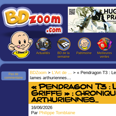
Actualités
BD de la
Patrimoine
Meilleures
semaine
ventes
BDZoom
>
L'Art de ...
> « Pendragon T3 : Le 
Pas de
lames arthuriennes…
commentaire
« Pendragon T3 : L
Griffe » : chroniq
arthuriennes…
16/06/2026
Par
Philippe Tomblaine