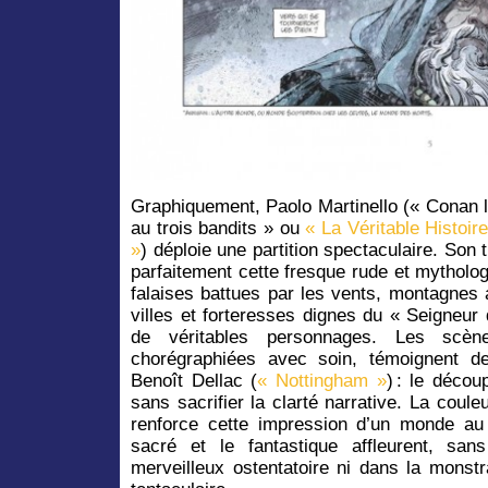
Graphiquement, Paolo Martinello (« Conan 
au trois bandits » ou
« La Véritable Histoi
»
) déploie une partition spectaculaire. Son 
parfaitement cette fresque rude et mythol
falaises battues par les vents, montagnes
villes et forteresses dignes du « Seigneu
de véritables personnages. Les scène
chorégraphiées avec soin, témoignent d
Benoît Dellac (
« Nottingham »
) : le décou
sans sacrifier la clarté narrative. La coule
renforce cette impression d’un monde au
sacré et le fantastique affleurent, sa
merveilleux ostentatoire ni dans la monstra