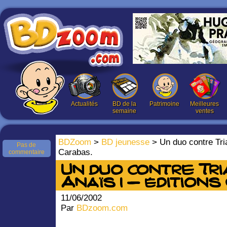
Actualités
BD de la
Patrimoine
Meilleures
semaine
ventes
BDZoom
>
BD jeunesse
> Un duo contre Tria
Pas de
Carabas.
commentaire
Un duo contre Tria
Anaïs 1 – éditions
11/06/2002
Par
BDzoom.com