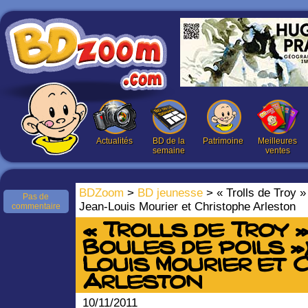
Actualités
BD de la
Patrimoine
Meilleures
semaine
ventes
BDZoom
>
BD jeunesse
> « Trolls de Troy »
Pas de
Jean-Louis Mourier et Christophe Arleston
commentaire
« Trolls de Troy » 
Boules de poils »)
Louis Mourier et 
Arleston
10/11/2011