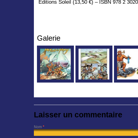
Éditions Soleil (13,50 €) – ISBN 978 2 302
Galerie
Laisser un commentaire
Nom
*