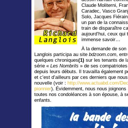
Claude Moliterni, Fra
Caradec, Vasco Granj
Solo, Jacques Fiérai
un pan de la connaiss
train de disparaître c
aujourd’hui, ceux qui 
immense savoir…
À la demande de son 
Langlois participa au site
bdzoom.com
, ent
quelques chroniques
(1)
sur les tenants de la
série «
Les Nombrils
» de ses compatriotes 
depuis leurs débuts. Il travailla également 
et c’est d’ailleurs par ces derniers que nous
nouvelle (voir :
http://www.actuabd.com/Dec
pionnier
). Évidemment, nous nous joignons 
toutes nos condoléances à son épouse, à ses 
enfants.