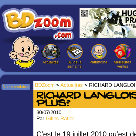
Actualités
BD de la
Patrimoine
Meilleures
semaine
ventes
BDZoom
>
Actualités
> RICHARD LANGLOI
3 commentaires
RICHARD LANGLOI
PLUS?
30/07/2010
Par
Gilles Ratier
C’est le 19 juillet 2010 qu’est 