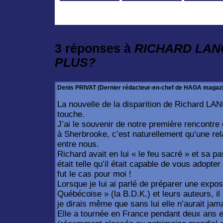
3 réponses à
RICHARD LAN
PLUS?
Denis PRIVAT (Dernier rédacteur-en-chef de HAGA magaz
La nouvelle de la disparition de Richard LA
touche.
J’ai le souvenir de notre première rencontre 
à Sherbrooke, c’est naturellement qu’une relat
entre nous.
Richard avait en lui « le feu sacré » et sa 
était telle qu’il était capable de vous adopte
fut le cas pour moi !
Lorsque je lui ai parlé de préparer une expo
Québécoise » (la B.D.K.) et leurs auteurs, il
je dirais même que sans lui elle n’aurait jam
Elle a tournée en France pendant deux ans e