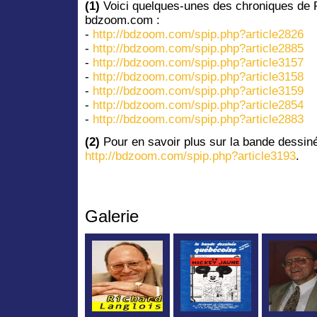
(1)
Voici quelques-unes des chroniques de R
bdzoom.com :
-
http://bdzoom.com/spip.php?article2826
-
http://bdzoom.com/spip.php?article2885
-
http://bdzoom.com/spip.php?article3157
-
http://bdzoom.com/spip.php?article3158
-
http://bdzoom.com/spip.php?article3159
-
http://bdzoom.com/spip.php?article2854
-
http://bdzoom.com/spip.php?article2883
(2)
Pour en savoir plus sur la bande dessiné
http://bdzoom.com/spip.php?article3193
.
Galerie