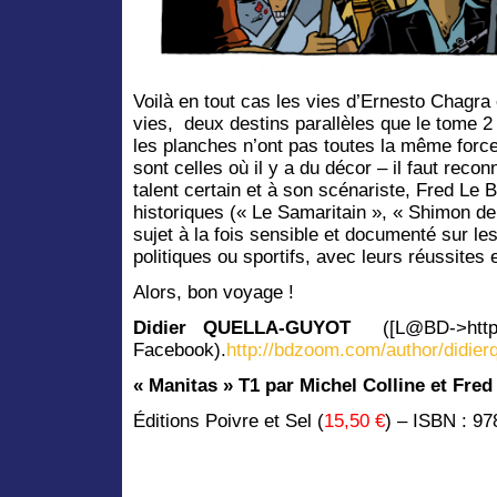
Voilà en tout cas les vies d’
Ernesto Chagra 
vies,
deux destins parallèles que le tome 2
les planches n’ont pas toutes la même force
sont celles où il y a du décor – il faut recon
talent certain et à son scénariste, Fred Le 
historiques (« Le Samaritain », « Shimon d
sujet à la fois sensible et documenté sur le
politiques ou sportifs, avec leurs réussites 
Alors, bon voyage !
Didier QUELLA-GUYOT
([L@BD->http
Facebook).
http://bdzoom.com/author/didier
« Manitas » T1 par Michel Colline et Fred
Éditions
Poivre et Sel (
15,50 €
) – ISBN : 9