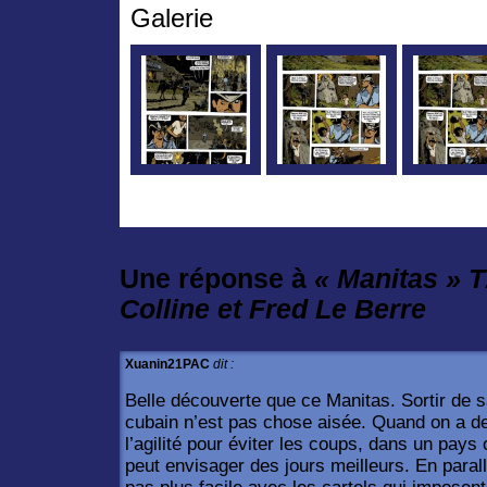
Galerie
Une réponse à
« Manitas » T
Colline et Fred Le Berre
Xuanin21PAC
dit :
Belle découverte que ce Manitas. Sortir de 
cubain n’est pas chose aisée. Quand on a de
l’agilité pour éviter les coups, dans un pays 
peut envisager des jours meilleurs. En parall