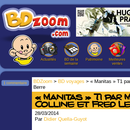
Actualités
BD de la
Patrimoine
Meilleures
semaine
ventes
BDZoom
>
BD voyages
> « Manitas » T1 par
1 commentaire
Berre
« Manitas » T1 par 
Colline et Fred L
28/03/2014
Par
Didier Quella-Guyot