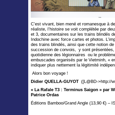
C’est vivant, bien mené et romanesque à d
réaliste, l’histoire se voit complétée par d
et 3, documentaires sur les trains blindés d
Indochine avec force cartes et photos. L’im
des trains blindés, ainsi que cette notion de
succession de convois,
y sont présentées, 
quotidienne des légionnaires
ou le problèm
embuscades organisés par le Vietminh, « e
indiquer plus nettement la légitimité indépen
Alors bon voyage !
Didier QUELLA-GUYOT
([L@BD->http://w
« La Rafale T3 : Terminus Saigon » par W
Patrice Ordas
Éditions Bamboo/Grand Angle (13,90 €) – I