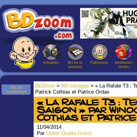
Actualités
BD de la
Patrimoine
Meilleures
semaine
ventes
BDZoom
>
BD voyages
> « La Rafale T3 : T
Pas de
Patrick Cothias et Patrice Ordas
commentaire
« La Rafale T3 : T
Saigon » par Winoc
Cothias et Patric
11/04/2014
Par
Didier Quella-Guyot