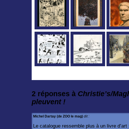
2 réponses à
Christie’s/Mag
pleuvent !
Michel Dartay (de ZOO le mag)
dit :
Le catalogue ressemble plus à un livre d’art