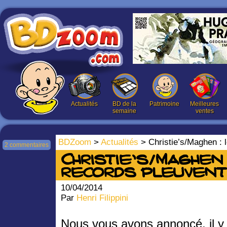
Actualités
BD de la
Patrimoine
Meilleures
semaine
ventes
BDZoom
>
Actualités
> Christie’s/Maghen : l
2 commentaires
Christie’s/Maghen 
records pleuvent 
10/04/2014
Par
Henri Filippini
Nous vous avons annoncé, il y