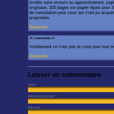
érudits sans erreurs ou approximations, pap
originaux, 300 pages sur papier épais pour 3
de consolation pour ceux qui n’ont pu acqué
proposées.
Répondre
JC Lebourdais
dit :
Visiblement ce n’est pas la crise pour tout l
Répondre
Laisser un commentaire
Nom
*
Adresse de contact
*
Site web