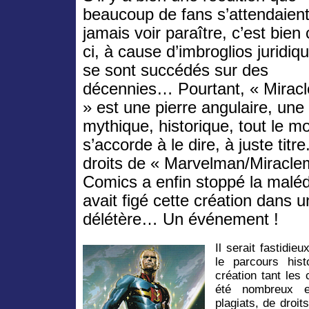
beaucoup de fans s’attendaient
jamais voir paraître, c’est bien 
ci, à cause d’imbroglios juridiq
se sont succédés sur des
décennies… Pourtant, « Mirac
» est une pierre angulaire, une 
mythique, historique, tout le m
s’accorde à le dire, à juste titr
droits de « Marvelman/Miracle
Comics a enfin stoppé la malédi
avait figé cette création dans 
délétère… Un événement !
Il serait fastidie
le parcours hist
création tant les
été nombreux e
plagiats, de droit