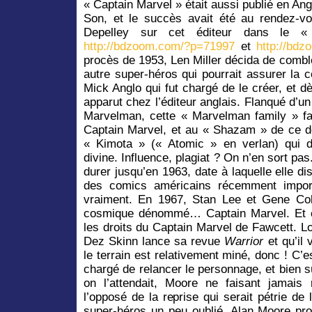
« Captain Marvel » était aussi publié en Angl
Son, et le succès avait été au rendez-vou
Depelley sur cet éditeur dans le 
http://bdzoom.com/?p=71997
et
http://bd
procès de 1953, Len Miller décida de comb
autre super-héros qui pourrait assurer la 
Mick Anglo qui fut chargé de le créer, et 
apparut chez l’éditeur anglais. Flanqué d’
Marvelman, cette « Marvelman family » fai
Captain Marvel, et au « Shazam » de ce d
« Kimota » (« Atomic » en verlan) qui d
divine. Influence, plagiat ? On n’en sort pas.
durer jusqu’en 1963, date à laquelle elle di
des comics américains récemment import
vraiment. En 1967, Stan Lee et Gene Col
cosmique dénommé… Captain Marvel. Et 
les droits du Captain Marvel de Fawcett. Lo
Dez Skinn lance sa revue
Warrior
et qu’il 
le terrain est relativement miné, donc ! C’e
chargé de relancer le personnage, et bien s
on l’attendait, Moore ne faisant jamai
l’opposé de la reprise qui serait pétrie de
super-héros un peu oublié, Alan Moore pro