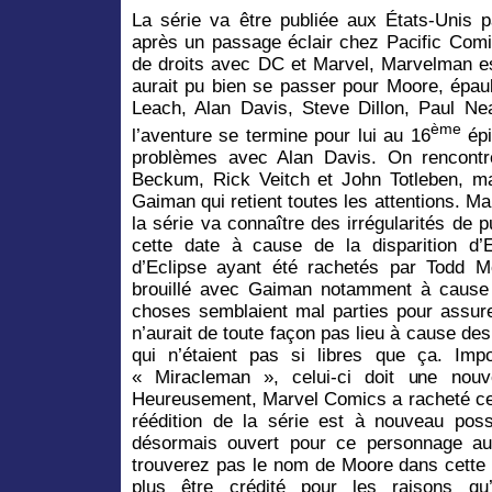
La série va être publiée aux États-Unis
après un passage éclair chez Pacific Comi
de droits avec DC et Marvel, Marvelman es
aurait pu bien se passer pour Moore, épau
Leach, Alan Davis, Steve Dillon, Paul 
ème
l’aventure se termine pour lui au 16
épi
problèmes avec Alan Davis. On rencont
Beckum, Rick Veitch et John Totleben, ma
Gaiman qui retient toutes les attentions. 
la série va connaître des irrégularités de p
cette date à cause de la disparition d
d’Eclipse ayant été rachetés par Todd M
brouillé avec Gaiman notamment à cause 
choses semblaient mal parties pour assurer
n’aurait de toute façon pas lieu à cause d
qui n’étaient pas si libres que ça. Impo
« Miracleman », celui-ci doit une nouv
Heureusement, Marvel Comics a racheté ce
réédition de la série est à nouveau possi
désormais ouvert pour ce personnage au
trouverez pas le nom de Moore dans cette 
plus être crédité pour les raisons q