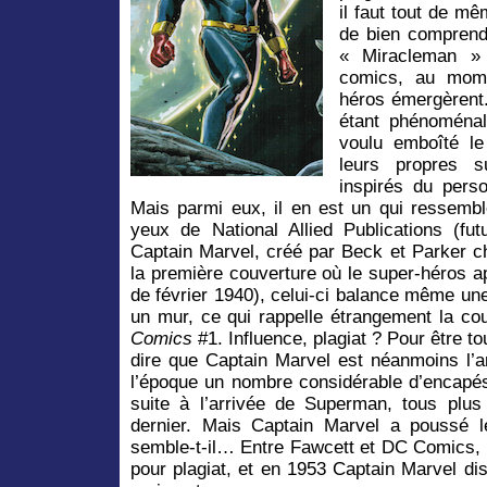
il faut tout de m
de bien comprend
« Miracleman »
comics, au mome
héros émergèrent
étant phénoménal
voulu emboîté l
leurs propres s
inspirés du pers
Mais parmi eux, il en est un qui ressemb
yeux de National Allied Publications (f
Captain Marvel, créé par Beck et Parker c
la première couverture où le super-héros ap
de février 1940), celui-ci balance même un
un mur, ce qui rappelle étrangement la co
Comics
#1. Influence, plagiat ? Pour être to
dire que Captain Marvel est néanmoins l’ar
l’époque un nombre considérable d’encapé
suite à l’arrivée de Superman, tous plu
dernier. Mais Captain Marvel a poussé l
semble-t-il… Entre Fawcett et DC Comics, 
pour plagiat, et en 1953 Captain Marvel disp