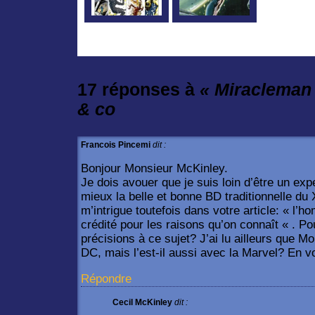
17 réponses à
« Miracleman
& co
Francois Pincemi
dit :
Bonjour Monsieur McKinley.
Je dois avouer que je suis loin d’être un exp
mieux la belle et bonne BD traditionnelle d
m’intrigue toutefois dans votre article: « l’
crédité pour les raisons qu’on connaît « . 
précisions à ce sujet? J’ai lu ailleurs que M
DC, mais l’est-il aussi avec la Marvel? En 
Répondre
Cecil McKinley
dit :