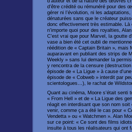
d’auteur et de la nature des œuvres c
d’être crédité ou rémunéré pour des œ
gérer ni l’évolution, ni les adaptations,
dénaturées sans que le créateur puisse
donc effectivement très estimable. Là
n’importe quoi pour des royalties, Alan
C’est vrai que pour Marvel, la goutte d’
vase a bien été cet oubli de mentionne
réédition de « Captain Britain », mais
auparavant en publiant des strips de
Weekly » sans lui demander la permi
y rencontra de la censure (destruction 
épisode de « La Ligue » à cause d’une
épisode de « Cobweb » interdit par peu
scientologues…), le rachat de Wildsto
Quant au cinéma, Moore s’était senti t
« From Hell » et de « La Ligue des gent
réagit en interdisant que son nom soit 
venir, comme ça a été le cas pour « C
Vendetta » ou « Watchmen ». Alan Moo
sur ce point: « Ce sont des films idiot
insulte à tous les réalisateurs qui ont 