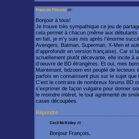
Francois Pincemi
dit :
Bonjour à tous!
Je trouve très sympathique ce jeu de partage
cela permet à chacun (même aux débutants
en fait, je m’y suis mis après l’énorme suc
Avengers, Batman, Superman, X-Men et autr
d’approfondir en version française). Car si l
actuellement plutôt décevante, elle incite à al
d’oeuvre de BD étrangères. Et oui, mes bon
Maintenant, bdzoom est peuplé de lecteurs éru
parfois en connaissent plus sur le sujet que 
C’est le contraire de nombreux forums BD où l
s’exprimer de façon vulgaire pour donner son
le moindre intéret, le tout agrémenté de smi
cases découpées.
Répondre
Cecil McKinley
dit :
Bonjour François,