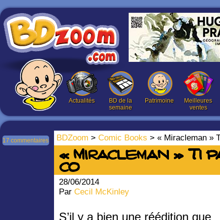
Actualités
BD de la
Patrimoine
Meilleures
semaine
ventes
BDZoom
>
Comic Books
> « Miracleman » 
17 commentaires
« Miracleman » T1 p
co
28/06/2014
Par
Cecil McKinley
S’il y a bien une réédition que