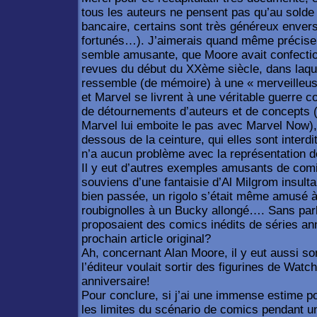
tous les auteurs ne pensent pas qu’au solde 
bancaire, certains sont très généreux enver
fortunés…). J’aimerais quand même préciser
semble amusante, que Moore avait confectio
revues du début du XXème siècle, dans laquel
ressemble (de mémoire) à une « merveilleus
et Marvel se livrent à une véritable guerre c
de détournements d’auteurs et de concepts 
Marvel lui emboite le pas avec Marvel Now),
dessous de la ceinture, qui elles sont interd
n’a aucun problème avec la représentation de
Il y eut d’autres exemples amusants de comi
souviens d’une fantaisie d’Al Milgrom insultan
bien passée, un rigolo s’était même amusé à
roubignolles à un Bucky allongé…. Sans par
proposaient des comics inédits de séries ann
prochain article original?
Ah, concernant Alan Moore, il y eut aussi 
l’éditeur voulait sortir des figurines de Wat
anniversaire!
Pour conclure, si j’ai une immense estime p
les limites du scénario de comics pendant u