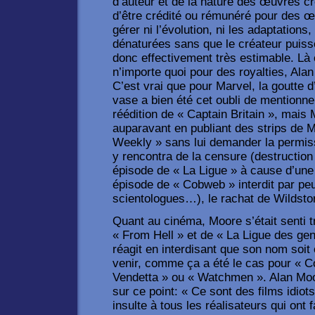
d’auteur et de la nature des œuvres c
d’être crédité ou rémunéré pour des œ
gérer ni l’évolution, ni les adaptations,
dénaturées sans que le créateur puisse
donc effectivement très estimable. Là
n’importe quoi pour des royalties, Alan
C’est vrai que pour Marvel, la goutte d’
vase a bien été cet oubli de mentionne
réédition de « Captain Britain », mais
auparavant en publiant des strips de
Weekly » sans lui demander la permi
y rencontra de la censure (destruction 
épisode de « La Ligue » à cause d’une
épisode de « Cobweb » interdit par peu
scientologues…), le rachat de Wildsto
Quant au cinéma, Moore s’était senti t
« From Hell » et de « La Ligue des gent
réagit en interdisant que son nom soit 
venir, comme ça a été le cas pour « C
Vendetta » ou « Watchmen ». Alan Moo
sur ce point: « Ce sont des films idiot
insulte à tous les réalisateurs qui ont 