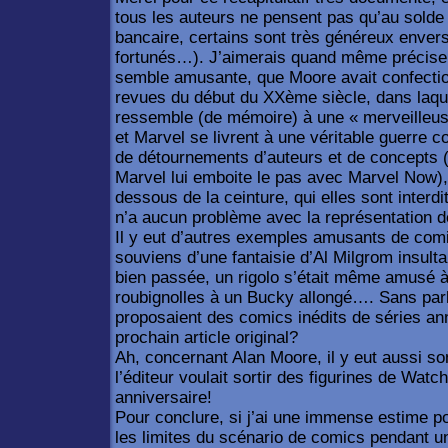
tous les auteurs ne pensent pas qu’au solde 
bancaire, certains sont très généreux enver
fortunés…). J’aimerais quand même préciser
semble amusante, que Moore avait confectio
revues du début du XXème siècle, dans laquel
ressemble (de mémoire) à une « merveilleus
et Marvel se livrent à une véritable guerre c
de détournements d’auteurs et de concepts 
Marvel lui emboite le pas avec Marvel Now),
dessous de la ceinture, qui elles sont interd
n’a aucun problème avec la représentation de
Il y eut d’autres exemples amusants de comi
souviens d’une fantaisie d’Al Milgrom insultan
bien passée, un rigolo s’était même amusé à
roubignolles à un Bucky allongé…. Sans par
proposaient des comics inédits de séries ann
prochain article original?
Ah, concernant Alan Moore, il y eut aussi 
l’éditeur voulait sortir des figurines de Wat
anniversaire!
Pour conclure, si j’ai une immense estime p
les limites du scénario de comics pendant u