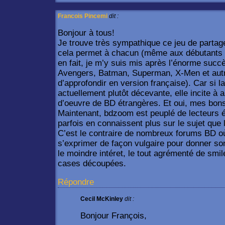
Francois Pincemi
dit :
Bonjour à tous!
Je trouve très sympathique ce jeu de partage
cela permet à chacun (même aux débutants
en fait, je m’y suis mis après l’énorme suc
Avengers, Batman, Superman, X-Men et autr
d’approfondir en version française). Car si l
actuellement plutôt décevante, elle incite à al
d’oeuvre de BD étrangères. Et oui, mes bon
Maintenant, bdzoom est peuplé de lecteurs éru
parfois en connaissent plus sur le sujet que 
C’est le contraire de nombreux forums BD où l
s’exprimer de façon vulgaire pour donner son
le moindre intéret, le tout agrémenté de smi
cases découpées.
Répondre
Cecil McKinley
dit :
Bonjour François,