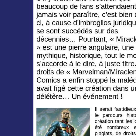
beaucoup de fans s’attendaient
jamais voir paraître, c’est bien 
ci, à cause d’imbroglios juridiq
se sont succédés sur des
décennies… Pourtant, « Mirac
» est une pierre angulaire, une 
mythique, historique, tout le m
s’accorde à le dire, à juste titr
droits de « Marvelman/Miracle
Comics a enfin stoppé la malédi
avait figé cette création dans 
délétère… Un événement !
Il serait fastidie
le parcours hist
création tant les
été nombreux e
plagiats, de droit