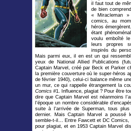
il faut tout de m
de bien comprend
« Miracleman »
comics, au mome
héros émergèrent
étant phénoménal
voulu emboîté l
leurs propres s
inspirés du pers
Mais parmi eux, il en est un qui ressemb
yeux de National Allied Publications (f
Captain Marvel, créé par Beck et Parker c
la première couverture où le super-héros ap
de février 1940), celui-ci balance même un
un mur, ce qui rappelle étrangement la co
Comics
#1. Influence, plagiat ? Pour être to
dire que Captain Marvel est néanmoins l’ar
l’époque un nombre considérable d’encapé
suite à l’arrivée de Superman, tous plu
dernier. Mais Captain Marvel a poussé l
semble-t-il… Entre Fawcett et DC Comics, 
pour plagiat, et en 1953 Captain Marvel disp