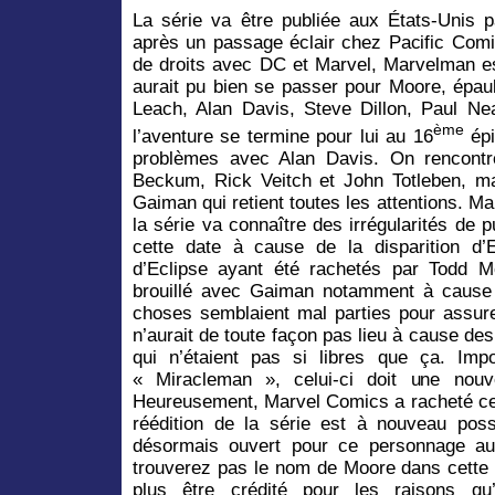
La série va être publiée aux États-Unis
après un passage éclair chez Pacific Comi
de droits avec DC et Marvel, Marvelman es
aurait pu bien se passer pour Moore, épau
Leach, Alan Davis, Steve Dillon, Paul 
ème
l’aventure se termine pour lui au 16
épi
problèmes avec Alan Davis. On rencont
Beckum, Rick Veitch et John Totleben, ma
Gaiman qui retient toutes les attentions. 
la série va connaître des irrégularités de p
cette date à cause de la disparition d
d’Eclipse ayant été rachetés par Todd M
brouillé avec Gaiman notamment à cause 
choses semblaient mal parties pour assurer
n’aurait de toute façon pas lieu à cause d
qui n’étaient pas si libres que ça. Impo
« Miracleman », celui-ci doit une nouv
Heureusement, Marvel Comics a racheté ce
réédition de la série est à nouveau possi
désormais ouvert pour ce personnage au
trouverez pas le nom de Moore dans cette 
plus être crédité pour les raisons q