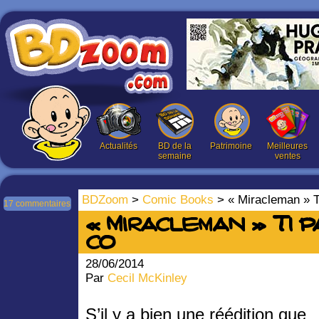
Actualités
BD de la
Patrimoine
Meilleures
semaine
ventes
BDZoom
>
Comic Books
> « Miracleman » 
17 commentaires
« Miracleman » T1 p
co
28/06/2014
Par
Cecil McKinley
S’il y a bien une réédition que