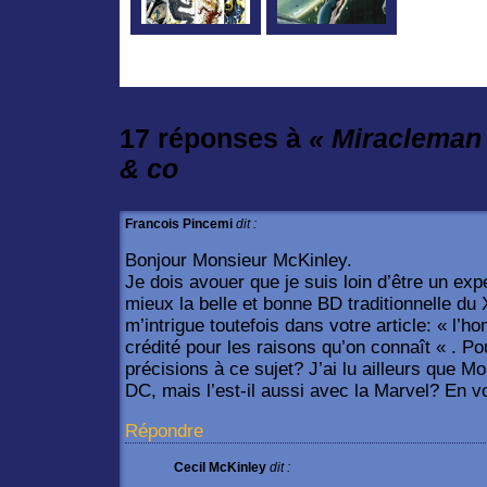
17 réponses à
« Miracleman
& co
Francois Pincemi
dit :
Bonjour Monsieur McKinley.
Je dois avouer que je suis loin d’être un exp
mieux la belle et bonne BD traditionnelle d
m’intrigue toutefois dans votre article: « l’
crédité pour les raisons qu’on connaît « . 
précisions à ce sujet? J’ai lu ailleurs que M
DC, mais l’est-il aussi avec la Marvel? En 
Répondre
Cecil McKinley
dit :