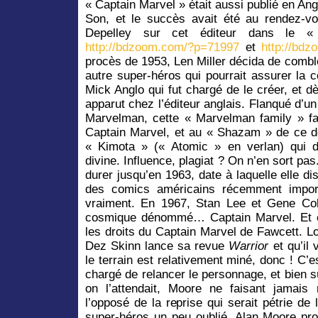
« Captain Marvel » était aussi publié en Angl
Son, et le succès avait été au rendez-vou
Depelley sur cet éditeur dans le 
http://bdzoom.com/?p=71997
et
http://bd
procès de 1953, Len Miller décida de comb
autre super-héros qui pourrait assurer la 
Mick Anglo qui fut chargé de le créer, et 
apparut chez l’éditeur anglais. Flanqué d’
Marvelman, cette « Marvelman family » fai
Captain Marvel, et au « Shazam » de ce d
« Kimota » (« Atomic » en verlan) qui d
divine. Influence, plagiat ? On n’en sort pas.
durer jusqu’en 1963, date à laquelle elle di
des comics américains récemment import
vraiment. En 1967, Stan Lee et Gene Col
cosmique dénommé… Captain Marvel. Et 
les droits du Captain Marvel de Fawcett. Lo
Dez Skinn lance sa revue
Warrior
et qu’il 
le terrain est relativement miné, donc ! C’e
chargé de relancer le personnage, et bien s
on l’attendait, Moore ne faisant jamai
l’opposé de la reprise qui serait pétrie de
super-héros un peu oublié, Alan Moore pro