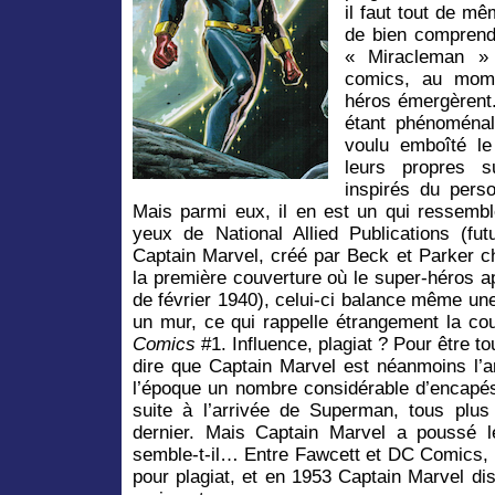
il faut tout de m
de bien comprend
« Miracleman »
comics, au mome
héros émergèrent
étant phénoménal
voulu emboîté l
leurs propres s
inspirés du pers
Mais parmi eux, il en est un qui ressemb
yeux de National Allied Publications (f
Captain Marvel, créé par Beck et Parker c
la première couverture où le super-héros ap
de février 1940), celui-ci balance même un
un mur, ce qui rappelle étrangement la co
Comics
#1. Influence, plagiat ? Pour être to
dire que Captain Marvel est néanmoins l’ar
l’époque un nombre considérable d’encapé
suite à l’arrivée de Superman, tous plu
dernier. Mais Captain Marvel a poussé l
semble-t-il… Entre Fawcett et DC Comics, 
pour plagiat, et en 1953 Captain Marvel disp