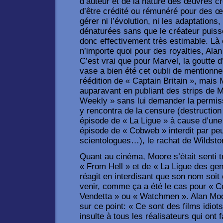
d’auteur et de la nature des œuvres c
d’être crédité ou rémunéré pour des œ
gérer ni l’évolution, ni les adaptations,
dénaturées sans que le créateur puisse
donc effectivement très estimable. Là
n’importe quoi pour des royalties, Alan
C’est vrai que pour Marvel, la goutte d’
vase a bien été cet oubli de mentionne
réédition de « Captain Britain », mais
auparavant en publiant des strips de
Weekly » sans lui demander la permi
y rencontra de la censure (destruction 
épisode de « La Ligue » à cause d’une
épisode de « Cobweb » interdit par peu
scientologues…), le rachat de Wildsto
Quant au cinéma, Moore s’était senti t
« From Hell » et de « La Ligue des gent
réagit en interdisant que son nom soit 
venir, comme ça a été le cas pour « C
Vendetta » ou « Watchmen ». Alan Moo
sur ce point: « Ce sont des films idiot
insulte à tous les réalisateurs qui ont 