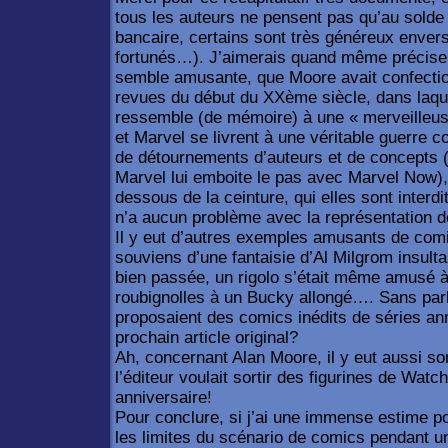
tous les auteurs ne pensent pas qu’au solde 
bancaire, certains sont très généreux enver
fortunés…). J’aimerais quand même préciser
semble amusante, que Moore avait confectio
revues du début du XXème siècle, dans laquel
ressemble (de mémoire) à une « merveilleus
et Marvel se livrent à une véritable guerre c
de détournements d’auteurs et de concepts 
Marvel lui emboite le pas avec Marvel Now),
dessous de la ceinture, qui elles sont interd
n’a aucun problème avec la représentation de
Il y eut d’autres exemples amusants de comi
souviens d’une fantaisie d’Al Milgrom insultan
bien passée, un rigolo s’était même amusé à
roubignolles à un Bucky allongé…. Sans par
proposaient des comics inédits de séries ann
prochain article original?
Ah, concernant Alan Moore, il y eut aussi 
l’éditeur voulait sortir des figurines de Wat
anniversaire!
Pour conclure, si j’ai une immense estime p
les limites du scénario de comics pendant u