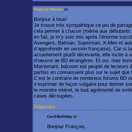
Francois Pincemi
dit :
Bonjour à tous!
Je trouve très sympathique ce jeu de partage
cela permet à chacun (même aux débutants
en fait, je m’y suis mis après l’énorme suc
Avengers, Batman, Superman, X-Men et autr
d’approfondir en version française). Car si l
actuellement plutôt décevante, elle incite à al
d’oeuvre de BD étrangères. Et oui, mes bon
Maintenant, bdzoom est peuplé de lecteurs éru
parfois en connaissent plus sur le sujet que 
C’est le contraire de nombreux forums BD où l
s’exprimer de façon vulgaire pour donner son
le moindre intéret, le tout agrémenté de smi
cases découpées.
Répondre
Cecil McKinley
dit :
Bonjour François,