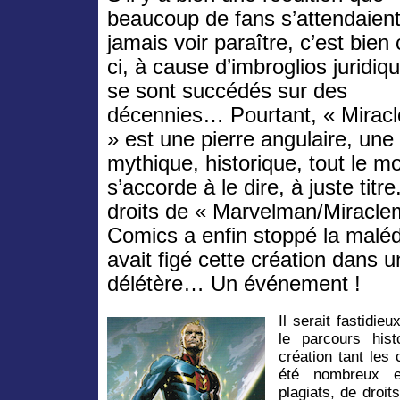
beaucoup de fans s’attendaient
jamais voir paraître, c’est bien 
ci, à cause d’imbroglios juridiq
se sont succédés sur des
décennies… Pourtant, « Mirac
» est une pierre angulaire, une 
mythique, historique, tout le m
s’accorde à le dire, à juste titr
droits de « Marvelman/Miracle
Comics a enfin stoppé la malédi
avait figé cette création dans 
délétère… Un événement !
Il serait fastidie
le parcours hist
création tant les
été nombreux e
plagiats, de droit