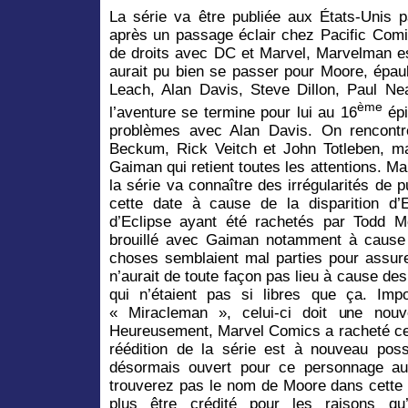
La série va être publiée aux États-Unis
après un passage éclair chez Pacific Comi
de droits avec DC et Marvel, Marvelman es
aurait pu bien se passer pour Moore, épau
Leach, Alan Davis, Steve Dillon, Paul 
ème
l’aventure se termine pour lui au 16
épi
problèmes avec Alan Davis. On rencont
Beckum, Rick Veitch et John Totleben, ma
Gaiman qui retient toutes les attentions. 
la série va connaître des irrégularités de p
cette date à cause de la disparition d
d’Eclipse ayant été rachetés par Todd M
brouillé avec Gaiman notamment à cause 
choses semblaient mal parties pour assurer
n’aurait de toute façon pas lieu à cause d
qui n’étaient pas si libres que ça. Impo
« Miracleman », celui-ci doit une nouv
Heureusement, Marvel Comics a racheté ce
réédition de la série est à nouveau possi
désormais ouvert pour ce personnage au
trouverez pas le nom de Moore dans cette 
plus être crédité pour les raisons q