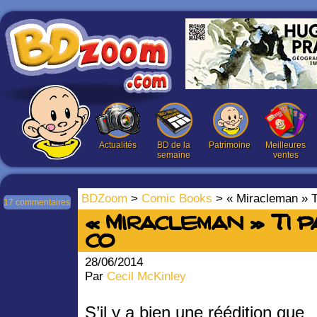
Actualités
BD de la
Patrimoine
Meilleures
semaine
ventes
BDZoom
>
Comic Books
> « Miracleman » 
17 commentaires
« Miracleman » T1 p
co
28/06/2014
Par
Cecil McKinley
S’il y a bien une réédition que