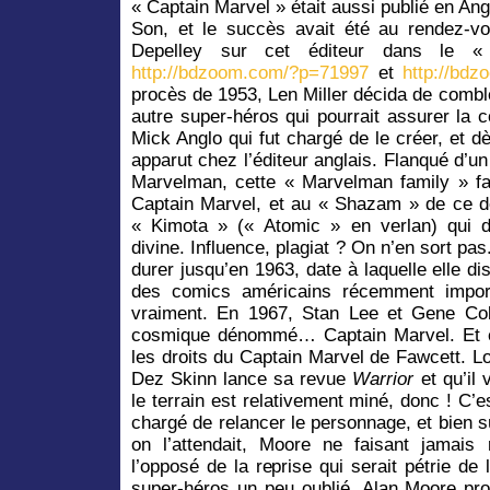
« Captain Marvel » était aussi publié en Angl
Son, et le succès avait été au rendez-vou
Depelley sur cet éditeur dans le 
http://bdzoom.com/?p=71997
et
http://bd
procès de 1953, Len Miller décida de comb
autre super-héros qui pourrait assurer la 
Mick Anglo qui fut chargé de le créer, et 
apparut chez l’éditeur anglais. Flanqué d’
Marvelman, cette « Marvelman family » fai
Captain Marvel, et au « Shazam » de ce d
« Kimota » (« Atomic » en verlan) qui d
divine. Influence, plagiat ? On n’en sort pas.
durer jusqu’en 1963, date à laquelle elle di
des comics américains récemment import
vraiment. En 1967, Stan Lee et Gene Col
cosmique dénommé… Captain Marvel. Et 
les droits du Captain Marvel de Fawcett. Lo
Dez Skinn lance sa revue
Warrior
et qu’il 
le terrain est relativement miné, donc ! C’e
chargé de relancer le personnage, et bien s
on l’attendait, Moore ne faisant jamai
l’opposé de la reprise qui serait pétrie de
super-héros un peu oublié, Alan Moore pro