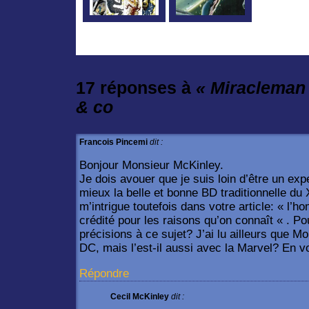
17 réponses à
« Miracleman
& co
Francois Pincemi
dit :
Bonjour Monsieur McKinley.
Je dois avouer que je suis loin d’être un exp
mieux la belle et bonne BD traditionnelle d
m’intrigue toutefois dans votre article: « l’
crédité pour les raisons qu’on connaît « . 
précisions à ce sujet? J’ai lu ailleurs que M
DC, mais l’est-il aussi avec la Marvel? En 
Répondre
Cecil McKinley
dit :