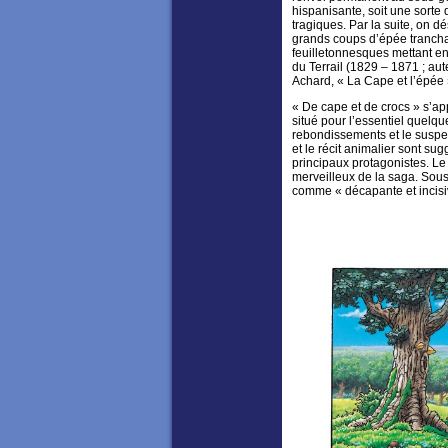
hispanisante, soit une sort
tragiques. Par la suite, on d
grands coups d’épée trancha
feuilletonnesques mettant 
du Terrail (1829 – 1871 ; a
Achard, « La Cape et l’épée 
« De cape et de crocs » s’ap
situé pour l’essentiel quelque 
rebondissements et le suspen
et le récit animalier sont sug
principaux protagonistes. Le t
merveilleux de la saga. Sous
comme « décapante et incisi