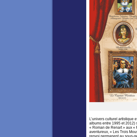
L’univers culturel artistique
albums entre 1995 et 2012) 
« Roman de Renart » aux « F
aventureux, « Les Trois Mous
renvoi permanent au sous-ge