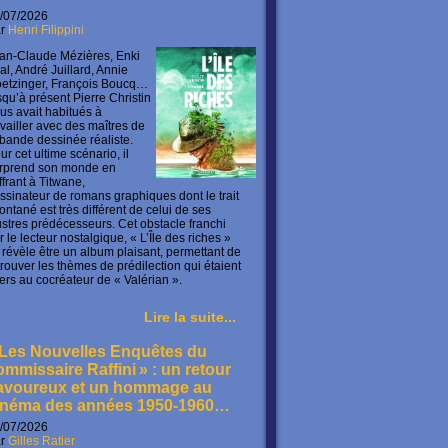
/07/2026
ar
Henri Filippini
an-Claude Mézières, Enki
lal, André Juillard, Annie
etzinger, François Boucq…
squ’à présent Pierre Christin
us avait habitués à
availler avec des maîtres de
 bande dessinée réaliste.
ur cet ultime scénario, il
rprend son monde en
offrant à Titwane,
ssinateur de romans graphiques dont le trait
ontané est très différent de celui de ses
lustres prédécesseurs. Cet obstacle franchi
r le lecteur nostalgique, « L’Île des riches »
 révèle être un album plaisant, permettant de
trouver les thèmes de prédilection qui étaient
ers au cocréateur de « Valérian ».
Lire la suite...
 Les Nouvelles Enquêtes du
ommissaire Raffini » : un retour
avoureux et un hommage au
inéma des années 1950-1960…
/07/2026
ar
Gilles Ratier