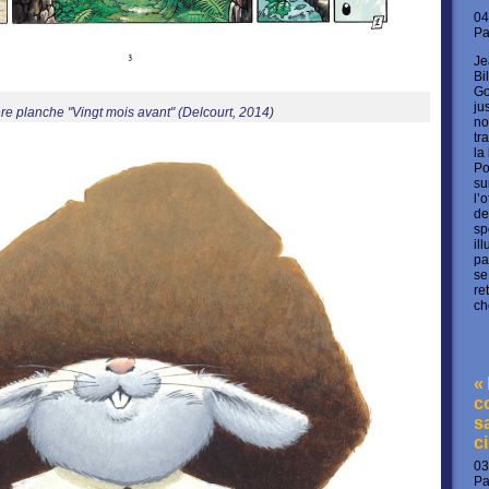
04
P
Je
Bi
Go
ju
re planche "Vingt mois avant" (Delcourt, 2014)
no
tr
la
Po
su
l’
de
sp
il
pa
se
re
ch
«
c
s
c
03
P