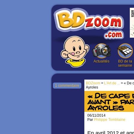
Actualités
BD de la
semaine
BDZoom
>
L'Art de ...
> « De c
1 commentaire
Ayroles
« De cape e
avant » pa
Ayroles
06/11/2014
Par
Philippe Tomblaine
En avril 2012 et ap