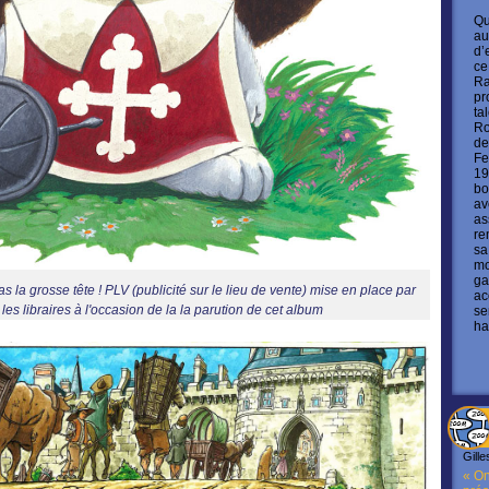
Qu
au
d’
ce
Ra
pr
ta
Ro
de
Fe
19
bo
av
as
re
sa
mo
ga
s la grosse tête ! PLV (publicité sur le lieu de vente) mise en place par
ac
t les libraires à l'occasion de la la parution de cet album
se
ha
Gille
« On