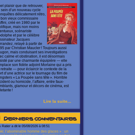
el plaisir que de retrouver,
 sein d’un nouveau cycle
enquêtes délicatement rétro,
 bon vieux commissaire
ffini, créé en 1980 par le
olifique, mais non moins
lentueux, scénariste
dolphe et par le célèbre
ssinateur Jacques
rrandez, relayé à partir de
95 par Christian Maucler ! Toujours aussi
ugon, mais conduisant ses investigations
ec calme et obstination, il est désormais
sisté par une charmante équipière — elle
mplace son fidèle adjoint Morlaine qui a pris
 retraite — pour éclaircir le contexte de la
rt d’une actrice sur le tournage du film de
ngsters « La Poupée sans tête ». Horrible
cident ou homicide, l’affaire, entre faux-
mblants, glamour et décors de cinéma, est
letante !
Lire la suite...
Derniers commentaires
s Ratier a dit le 05/08/2026 à 08:51
kr, l’abominable homme des glaces » : un