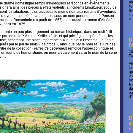
po
e de drame domestique rempli d’imbroglios et féconds en événements
sy
ésignera ainsi des pièces à effets violents, à incidents tumultueux et où de
fe
ient les situations ! L’on appliqua le même nom aux romans d’aventures
l’
en œuvre des procédés analogues, sous un nom générique dû à Ponson
so
uteur de « Rocambole » à partir de 1857) mais aussi au roman d’Amédée
», paru en 1875.
parente un peu plus largement au roman historique, dans un récit fictif
part entre le XVe et le XVIIIe siècle, et qui privilégie les péripéties, les
D
se, accordant une place importante aux duels et à l’escrime. La Fable
gérés par le jeu de mots « de crocs », ainsi que par le nom et l’allure des
l
itre de la collection (
Terres de Légendes
) renforce l’aspect onirique et
10
 un jour plus humoristique, on pourra également saisir le nom de la série
P
ve ».
Al
le
qu
vi
mo
à 
da
pa
d’
D
a
s