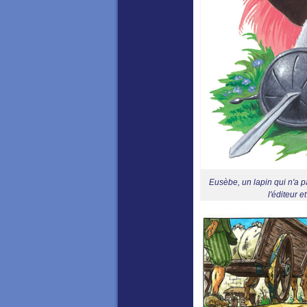
Eusèbe, un lapin qui n'a pa
l'éditeur e