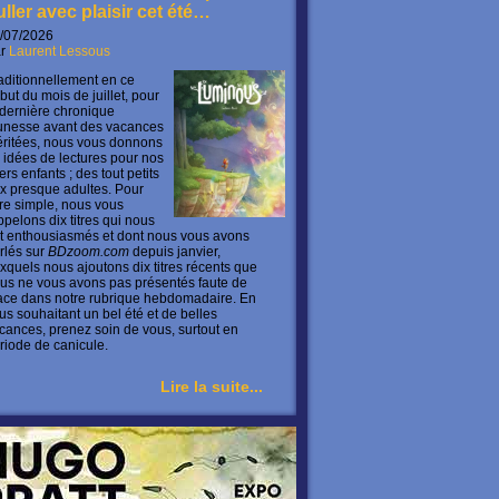
uller avec plaisir cet été…
/07/2026
ar
Laurent Lessous
aditionnellement en ce
but du mois de juillet, pour
 dernière chronique
unesse avant des vacances
ritées, nous vous donnons
 idées de lectures pour nos
ers enfants ; des tout petits
x presque adultes. Pour
ire simple, nous vous
ppelons dix titres qui nous
t enthousiasmés et dont nous vous avons
rlés sur
BDzoom.com
depuis janvier,
xquels nous ajoutons dix titres récents que
us ne vous avons pas présentés faute de
ace dans notre rubrique hebdomadaire. En
us souhaitant un bel été et de belles
cances, prenez soin de vous, surtout en
riode de canicule.
Lire la suite...