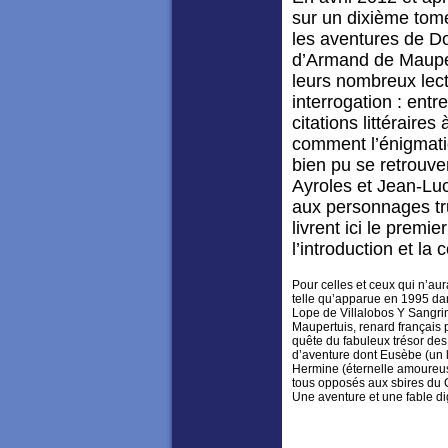
sur un dixième tome
les aventures de Do
d’Armand de Maupe
leurs nombreux lect
interrogation : ent
citations littéraire
comment l’énigmati
bien pu se retrouver
Ayroles et Jean-Lu
aux personnages tru
livrent ici le premi
l’introduction et l
Pour celles et ceux qui n’aur
telle qu’apparue en 1995 dan
Lope de Villalobos Y Sangrin
Maupertuis, renard français 
quête du fabuleux trésor des
d’aventure dont Eusèbe (un l
Hermine (éternelle amoureus
tous opposés aux sbires du C
Une aventure et une fable d