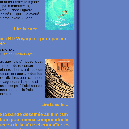
ur aider Olivier, le myope
mpa, à retrouver la jeune
mme — dont il ignore
identité ! — qui lui a avoué
n amour voici 26 ans.
Lire la suite...
ix « BD Voyages » pour passer
’été…
/07/2026
ar
Didier Quella-Guyot
ors que l’été s’impose, c’est
 moment de re-conseiller
elques albums qui nous ont
vement marqué ces derniers
is : dix titres pour continuer
voyager dans l’espace et
ns le temps, à l’abri sous un
rasol ou dans la fraicheur
un matin…
Lire la suite...
e la bande dessinée au film : un
lbum pour mieux comprendre le
uccès de la série et connaître les