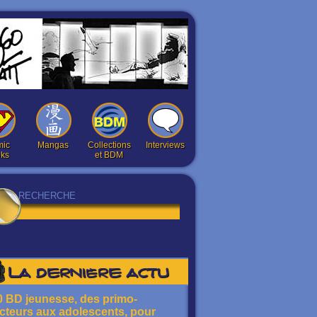
ic
Mangas
Collections
Interviews
ks
et BDM
La dernière actu
0 BD jeunesse, des primo-
ecteurs aux adolescents, pour