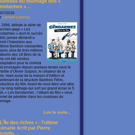
oulisses du tournage des «
endarmes »…
/07/2026
ar
Laurent Lessous
 1998, débute la série de
anches-gags « Les
ndarmes » dont le succès
blic jamais démenti a
nné l’impulsion aux
itions Bamboo naissantes.
puis, plus de trois millions
albums des 18 titres de la
rie ont été vendus.
adaptation pour le cinéma
ait envisagée depuis quelque temps sous le
ntrôle d’Olivier Sulpice, le créateur de la
rie, mais aussi de la maison d’édition et
intenant de la structure Bamboo Films,
oductrice du film. Avant de vous faire une idée
r le long métrage qui sort sur grand écran le 5
ût, « Les Gendarmes : l’album du film » vous
rmet de pénétrer dans les coulisses du
urnage.
Lire la suite...
L’Île des riches » : l’ultime
cénario écrit par Pierre
hristin…