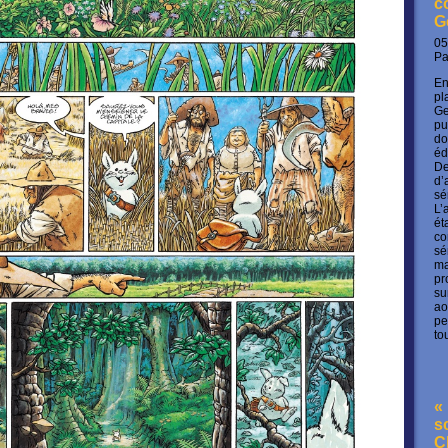
c
G
05
P
En
pl
Ge
pu
do
éd
De
d’
sé
L’
ét
co
sé
ma
pr
su
ao
pe
to
« 
s
C