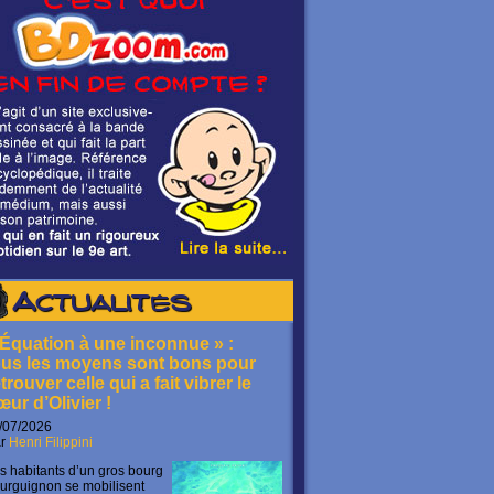
Actualités
 Équation à une inconnue » :
ous les moyens sont bons pour
trouver celle qui a fait vibrer le
œur d’Olivier !
/07/2026
ar
Henri Filippini
s habitants d’un gros bourg
urguignon se mobilisent