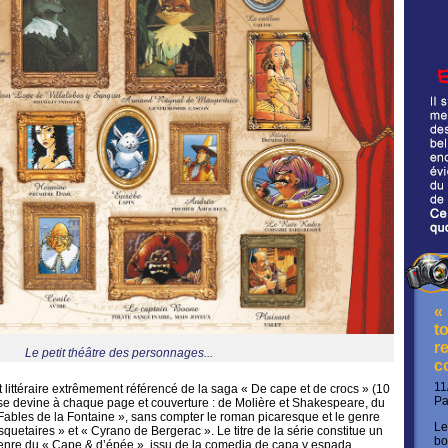
«
t
re
Le petit théâtre des personnages...
c
11
 et littéraire extrêmement référencé de la saga « De cape et de crocs » (10
P
se devine à chaque page et couverture : de Molière et Shakespeare, du
ables de la Fontaine », sans compter le roman picaresque et le genre
Le
quetaires » et « Cyrano de Bergerac ». Le titre de la série constitue un
bo
nre du « Cape & d’épée », issu de la comedia de capa y espada