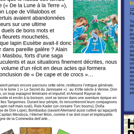
b
 (« De la Lune à la Terre »),
12
n Lope de Villalobos et
P
rtuis avaient abandonnées
Tr
eurs sur une ultime
dé
re duels de bons mots et
la
je
s à fleurets mouchetés,
mé
que lapin Eusèbe avait-il donc
20
ch
 dans pareille galère ? Alain
au
c Masbou, forts d’une saga
fa
ra
culents et aux situations finement décrites, nous
on
er volume d’un récit en deux actes qui formera
pa
au
a conclusion de « De cape et de crocs »…
no
pl
vo
aient jamais encore parcouru cette série, restituons l’intrigue générale,
va
s le tome 1 (« Le Secret du Janissaire ») : au XVIIe siècle à Venise, Don
pé
, un loup espagnol téméraire et impulsif, et Armand Raynal de
poète et enclin à la boisson, vont se lancer dans une aventure épique en
 Iles Tangerines. Durant leur périple, ils rencontreront leurs compagnons
apin naïf mais rusé), Raïs Kader (un corsaire Turc bourru), Doña
e de Don Lope), Bombastus (savant Allemand aussi cultivé qu’agaçant)
apitan Mendoza, l’éternel félon, comme il se doit cruel et impitoyable.
igne de la Commedia dell’arte…