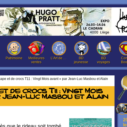
Patrimoine
Meilleures
L’Art de …
BD
BD
Com
ventes
jeunesse
voyages
Boo
ape et de crocs T11 : Vingt Mois avant » par Jean-Luc Masbou et Alain
t de crocs T11 : Vingt Mois
r Jean-Luc Masbou et Alain
2
l
rès que le rideau soit tombé