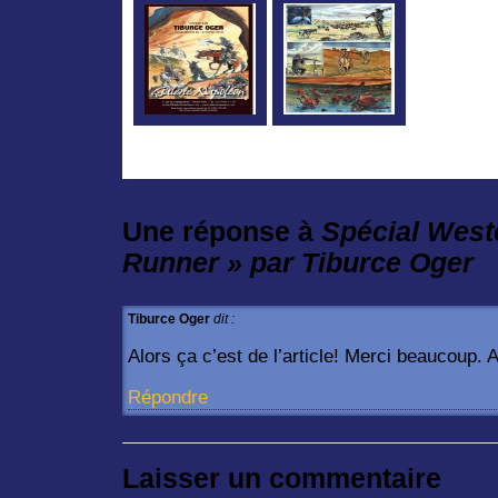
Une réponse à
Spécial Weste
Runner » par Tiburce Oger
Tiburce Oger
dit :
Alors ça c’est de l’article! Merci beaucoup. 
Répondre
Laisser un commentaire