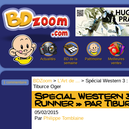
Actualités
BD de la
Patrimoine
Meilleures
semaine
ventes
BDZoom
>
L'Art de ...
> Spécial Western 3 : 
1 commentaire
Tiburce Oger
Spécial Western 3
Runner » par Tibu
05/02/2015
Par
Philippe Tomblaine