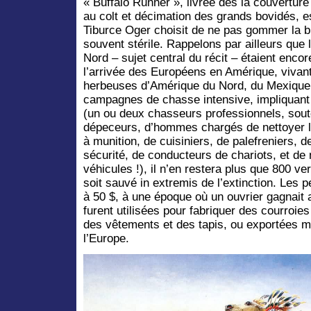
« Buffalo Runner », livrée dès la couvertur
au colt et décimation des grands bovidés, es
Tiburce Oger choisit de ne pas gommer la br
souvent stérile. Rappelons par ailleurs que
Nord – sujet central du récit – étaient enco
l’arrivée des Européens en Amérique, vivant
herbeuses d’Amérique du Nord, du Mexique 
campagnes de chasse intensive, impliquant
(un ou deux chasseurs professionnels, sou
dépeceurs, d’hommes chargés de nettoyer les
à munition, de cuisiniers, de palefreniers, 
sécurité, de conducteurs de chariots, et d
véhicules !), il n’en restera plus que 800 ve
soit sauvé in extremis de l’extinction. Les
à 50 $, à une époque où un ouvrier gagnait a
furent utilisées pour fabriquer des courroie
des vêtements et des tapis, ou exportées m
l’Europe.