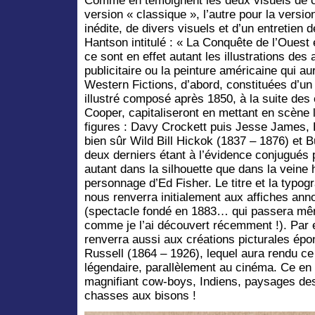
Comme en témoignent les deux visuels de co
version « classique », l’autre pour la version
inédite, de divers visuels et d’un entretie
Hantson intitulé : « La Conquête de l’Ouest 
ce sont en effet autant les illustrations des
publicitaire ou la peinture américaine qui aur
Western Fictions, d’abord, constituées d’
illustré composé après 1850, à la suite de
Cooper, capitaliseront en mettant en scène l
figures : Davy Crockett puis Jesse James, B
bien sûr Wild Bill Hickok (1837 – 1876) et B
deux derniers étant à l’évidence conjugués 
autant dans la silhouette que dans la veine 
personnage d’Ed Fisher. Le titre et la typog
nous renverra initialement aux affiches an
(spectacle fondé en 1883… qui passera mê
comme je l’ai découvert récemment !). Par eff
renverra aussi aux créations picturales é
Russell (1864 – 1926), lequel aura rendu ce 
légendaire, parallèlement au cinéma. Ce en
magnifiant cow-boys, Indiens, paysages de
chasses aux bisons !