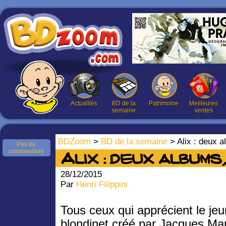
Actualités
BD de la
Patrimoine
Meilleures
semaine
ventes
BDZoom
>
BD de la semaine
> Alix : deux a
Pas de
commentaire
Alix : deux albums,
28/12/2015
Par
Henri Filippini
Tous ceux qui apprécient le je
blondinet créé par Jacques Mar