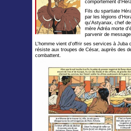
comportement d’Hérak
Fils du spartiate Hé
par les légions d’Hor
qu’Astyanax, chef de
mère Adréa morte d’é
parvenir de message
L’homme vient d’offrir ses services à Juba 
résiste aux troupes de César, auprès des de
combattent.