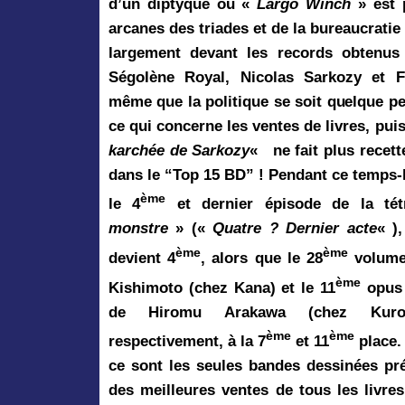
d’un diptyque où
«
Largo Winch
» est 
arcanes des triades et de la bureaucratie
largement devant les records obtenus 
Ségolène Royal, Nicolas Sarkozy et F
même que la politique se soit quelque p
ce qui concerne les ventes de livres, p
karchée de Sarkozy
« ne fait plus recett
dans le “Top 15 BD” ! Pendant ce temps-l
ème
le 4
et dernier épisode de la té
monstre
» («
Quatre ? Dernier acte
« )
ème
ème
devient 4
, alors que
le 28
volum
ème
Kishimoto (chez Kana) et
le 11
opus
de Hiromu Arakawa (chez Kurok
ème
ème
respectivement, à la 7
et 11
place.
ce sont les seules bandes dessinées pr
des
meilleures ventes de tous les livres