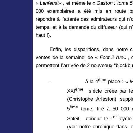
«
Lanfeust
« , et même
le «
Gaston :
tome 5
000 exemplaires a été mis en route p
répondre à l’attente des admirateurs qui n’
temps, et à la demande
du diffuseur (qui n
haut !).
Enfin, les disparitions, dans notre
ventes de la semaine, de «
Foot 2 rue
« ,
permettent l’arrivée de 2 nouveaux “blockbu
ème
-
à la 4
place : «
M
ème
XXI
siècle créée par l
(Christophe Arleston) supp
ème
5
tome, tiré à 50 000 e
er
Soleil,
conclut le 1
cycle 
(
voir notre chronique dans l