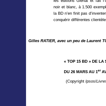
les éditions Glénat et fait l
noir et blanc, à 1.500 exemp
la BD n’en finit pas d’inven
conquérir différentes clientèle
Gilles RATIER, avec un peu de Laurent 
« TOP 15 BD » DE LA
er
DU 26 MARS AU 1
AV
(Copyright
Ipsos
/
Livr