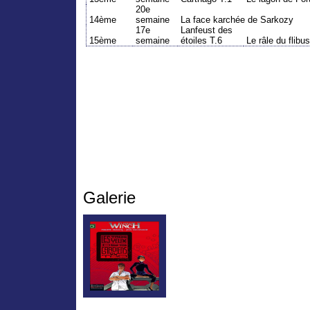
20e
14ème
semaine
La face karchée de Sarkozy
17e
Lanfeust des
15ème
semaine
étoiles T.6
Le râle du flibus
Galerie