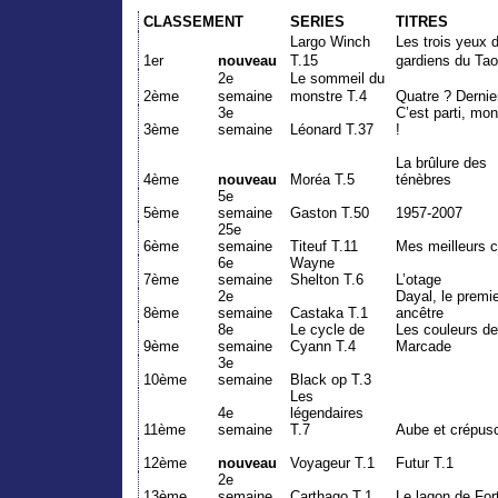
CLASSEMENT
SERIES
TITRES
Largo Winch
Les trois yeux 
1er
nouveau
T.15
gardiens du Ta
2e
Le sommeil du
2ème
semaine
monstre T.4
Quatre ? Dernie
3e
C’est parti, mo
3ème
semaine
Léonard T.37
!
La brûlure des
4ème
nouveau
Moréa T.5
ténèbres
5e
5ème
semaine
Gaston T.50
1957-2007
25e
6ème
semaine
Titeuf T.11
Mes meilleurs 
6e
Wayne
7ème
semaine
Shelton T.6
L’otage
2e
Dayal, le premi
8ème
semaine
Castaka T.1
ancêtre
8e
Le cycle de
Les couleurs d
9ème
semaine
Cyann T.4
Marcade
3e
10ème
semaine
Black op T.3
Les
4e
légendaires
11ème
semaine
T.7
Aube et crépus
12ème
nouveau
Voyageur T.1
Futur T.1
2e
13ème
semaine
Carthago T.1
Le lagon de For