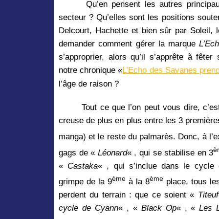
Qu’en pensent les autres principa
secteur ? Qu’elles sont les positions sout
Delcourt, Hachette et bien sûr par Soleil, l
demander comment gérer la marque
L’Ec
s’approprier, alors qu’il s’apprête à fête
notre chronique
«
L’Echo des Savanes prend
l’âge de raison ?
Tout ce que l’on peut vous dire, c’e
creuse de plus en plus entre les 3 premièr
manga)
et le reste du palmarès. Donc, à l’
è
gags de
«
Léonard
« , qui se stabilise en 3
«
Castaka
« , qui s’inclue dans le cycl
ème
ème
grimpe de la 9
à la 8
place, tous les
perdent du terrain : que ce soient «
Titeuf
cycle de Cyann
« , «
Black Op
« ,
«
Les 