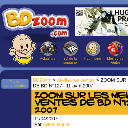
Actualités
BD de la
Patrimoine
Meilleures
semaine
ventes
BDZoom
>
Meilleures ventes
> ZOOM SUR 
Pas de
DE BD N°127– 11 avril 2007
commentaire
ZOOM SUR LES ME
VENTES DE BD N°127
2007
11/04/2007
Par
Gilles Ratier