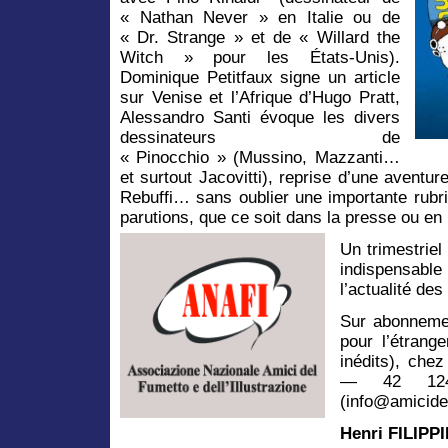
« Nathan Never » en Italie ou de
« Dr. Strange » et de « Willard the
Witch » pour les États-Unis).
Dominique Petitfaux signe un article
sur Venise et l’Afrique d’Hugo Pratt,
Alessandro Santi évoque les divers
dessinateurs de
« Pinocchio » (Mussino, Mazzanti…
et surtout Jacovitti), reprise d’une aventu
Rebuffi… sans oublier une importante rubr
parutions, que ce soit dans la presse ou en l
Un trimestrie
indispensable
l’actualité de
Sur abonneme
pour l’étrang
inédits), che
— 42 124 
(info@amicidel
Henri FILIPPI