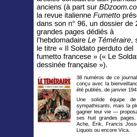
anciens (à part sur
BDzoom.c
la revue italienne
Fumetto
prés
dans son n° 96, un dossier de 
grandes pages dédiés à
l’hebdomadaire
Le Téméraire
,
le titre « Il Soldato perduto del
fumetto francese » (« Le Solda
dessinée française »).
38 numéros de ce journal
conçu avec la bienveillan
été publiés, de janvier 19
Une solide équipe de
sympathisants, mais la p
gagner leur vie — proposa
ses huit grandes pages.
Ache, Érik, Francis Jos
Liquois ou encore Vica.