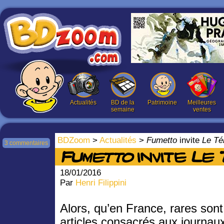
Actualités
BD de la
Patrimoine
Meilleures
semaine
ventes
BDZoom
>
Actualités
>
Fumetto
invite
Le Té
3 commentaires
Fumetto
invite
Le 
18/01/2016
Par
Henri Filippini
Alors, qu’en France, rares sont
articles consacrés aux journau