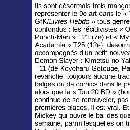
Ils sont désormais trois manga
représenter le 9e art dans le «
GfK/
Livres Hebdo
» tous genre
confondus : les récidivistes « 
Punch-Man » T21 (7e) et « My
Academia » T25 (12e), désorm
accompagnés d’un petit nouvea
Demon Slayer : Kimetsu no Ya
T11 (de Koyoharu Gotouge, Pa
revanche, toujours aucune tra
belges ou de comics dans le pa
alors que le « Top 20 BD » (h
continue de se renouveler, pas
premières places, il est vrai. Et
Mickey qui ouvre le bal des qua
semaine, parmi lesquelles on 