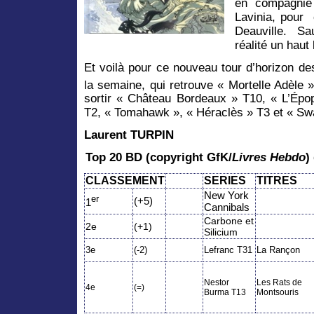
en compagnie 
Lavinia, pour
Deauville. Sa
réalité un haut
Et voilà pour ce nouveau tour d’horizon d
la semaine, qui retrouve « Mortelle Adèle 
sortir « Château Bordeaux » T10, « L’Épo
T2, « Tomahawk », « Héraclès » T3 et « Sw
Laurent TURPIN
Top 20 BD (copyright GfK/
Livres Hebdo
)
CLASSEMENT
SERIES
TITRES
New York
er
(+5)
1
Cannibals
Carbone et
2e
(+1)
Silicium
3e
(-2)
Lefranc T31
La Rançon
Nestor
Les Rats de
4e
(=)
Burma T13
Montsouris