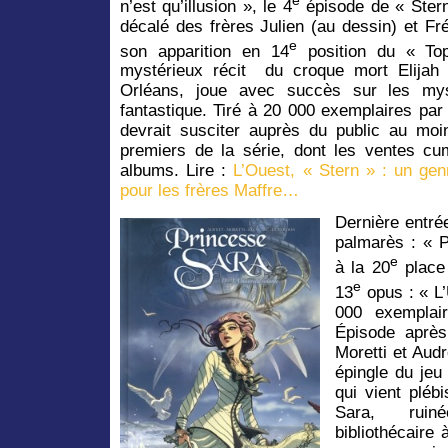
e
n’est qu’illusion », le 4
épisode de « Stern
décalé des frères Julien (au dessin) et Fré
e
son apparition en 14
position du « To
mystérieux récit du croque mort Elijah 
Orléans, joue avec succès sur les mysti
fantastique. Tiré à 20 000 exemplaires par 
devrait susciter auprès du public au moin
premiers de la série, dont les ventes cu
albums. Lire :
L’Ouest, « Stern » : un genr
pour les frères Maffre…
Dernière entré
palmarès : « P
e
à la 20
place
e
13
opus : « L’
000 exemplair
Épisode après
Moretti et Audr
épingle du jeu 
qui vient pléb
Sara, ruin
bibliothécaire 