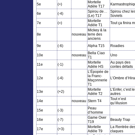
Mortelle
5e
(=)
Karmastrophiq
Adèle T17
Spirou de…
Spirou chez le
6e
(-4)
(Le) T17
Soviets
Mortelle
7e
(=)
Tout ça finira m
Adèle T1
Mickey & la
8e
nouveau
terre des
anciens
9e
(-6)
Alpha T15
Roadies
Bella Ciao
10e
nouveau
Uno
T1
Mortelle
Au pays des
11e
(-1)
Adèle HS
contes défaits
L’Épopée de
la Franc-
12e
(-4)
L’Ombre d’Hir
Maçonnerie
T1
Mortelle
L’Enfer, c’est l
13e
(+2)
Adèle T2
autres
Tout n’est
14e
nouveau
Stern T
4
qu’illusion
Peau
15e
(-3)
d’homme
Game Over
16e
(-7)
Beauty Trap
T19
Mortelle
La Rentrée de
17e
(+3)
Adèle T9
claques