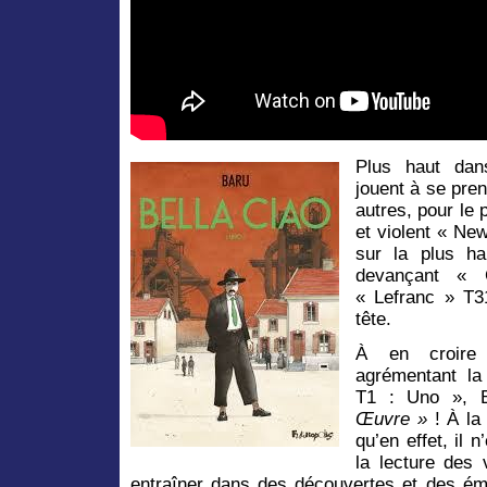
Plus haut dans
jouent à se pre
autres, pour le 
et violent « Ne
sur la plus h
devançant « 
« Lefranc » T3
tête.
À en croire 
agrémentant la
T1 : Uno », B
Œuvre »
! À la 
qu’en effet, il 
la lecture des 
entraîner dans des découvertes et des ém