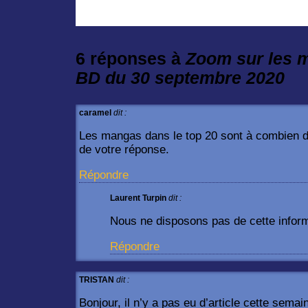
6 réponses à
Zoom sur les m
BD du 30 septembre 2020
caramel
dit :
Les mangas dans le top 20 sont à combien 
de votre réponse.
Répondre
Laurent Turpin
dit :
Nous ne disposons pas de cette inform
Répondre
TRISTAN
dit :
Bonjour, il n’y a pas eu d’article cette sema