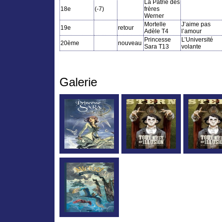
La Patrie des
18e
(-7)
frères
Werner
Mortelle
J’aime pas
19e
retour
Adèle T4
l’amour
Princesse
L’Université
20ème
nouveau
Sara T13
volante
Galerie