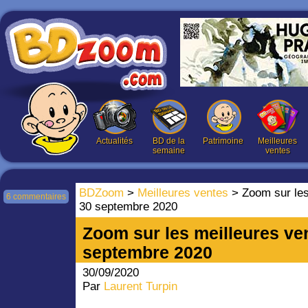
Actualités
BD de la
Patrimoine
Meilleures
semaine
ventes
BDZoom
>
Meilleures ventes
> Zoom sur les
6 commentaires
30 septembre 2020
Zoom sur les meilleures ve
septembre 2020
30/09/2020
Par
Laurent Turpin