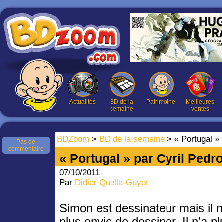
Actualités
BD de la
Patrimoine
Meilleures
semaine
ventes
BDZoom
>
BD de la semaine
> « Portugal » 
Pas de
commentaire
« Portugal » par Cyril Pedr
07/10/2011
Par
Didier Quella-Guyot
Simon est dessinateur mais il n
plus envie de dessiner. Il n’a p