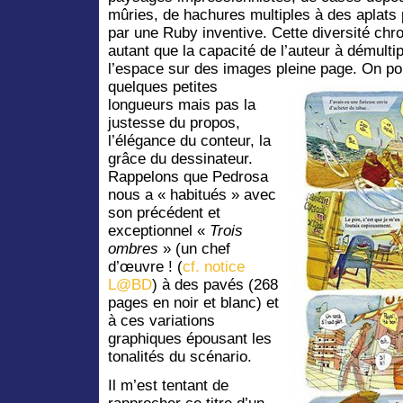
mûries, de hachures multiples à des aplats 
par une Ruby inventive. Cette diversité chr
autant que la capacité de l’auteur à démultip
l’espace sur des images pleine page.
On pou
quelques petites
longueurs mais pas la
justesse du propos,
l’élégance du conteur, la
grâce du dessinateur.
Rappelons que Pedrosa
nous a « habitués » avec
son précédent et
exceptionnel «
Trois
ombres
» (un chef
d’œuvre ! (
cf. notice
L@BD
) à des pavés (268
pages en noir et blanc) et
à ces variations
graphiques épousant les
tonalités du scénario.
Il m’est tentant de