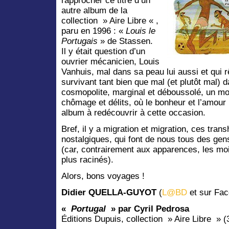
rapprocher ce titre d’un
autre album de la
collection » Aire Libre « ,
paru en 1996 : «
Louis le
Portugais
» de Stassen.
Il y était question d’un
ouvrier mécanicien, Louis
Vanhuis, mal dans sa peau lui aussi et qui r
survivant tant bien que mal (et plutôt mal)
cosmopolite, marginal et déboussolé, un mo
chômage et délits, où le bonheur et l’amour 
album à redécouvrir à cette occasion.
Bref, il y a migration et migration, ces tr
nostalgiques, qui font de nous tous des ge
(car, contrairement aux apparences, les mo
plus racinés).
Alors, bons voyages !
Didier QUELLA-GUYOT
(
L@BD
et sur Fac
«
Portugal
» par Cyril Pedrosa
Éditions Dupuis, collection » Aire Libre » (