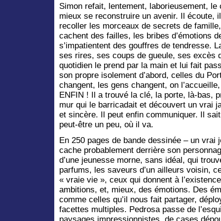
Simon refait, lentement, laborieusement, l
mieux se reconstruire un avenir. Il écoute, il
recoller les morceaux de secrets de famille,
cachent des failles, les bribes d’émotions d
s’impatientent des gouffres de tendresse. L
ses rires, ses coups de gueule, ses excès d
quotidien le prend par la main et lui fait pas
son propre isolement d’abord, celles du Port
changent, les gens changent, on l’accueille, o
ENFIN ! Il a trouvé la clé, la porte, là-bas, 
mur qui le barricadait et découvert un vrai j
et sincère. Il peut enfin communiquer. Il sait d
peut-être un peu, où il va.
En 250 pages de bande dessinée – un vrai jo
cache probablement derrière son personnage 
d’une jeunesse morne, sans idéal, qui trouv
parfums, les saveurs d’un ailleurs voisin, c
« vraie vie », ceux qui donnent à l’existenc
ambitions, et, mieux, des émotions. Des ém
comme celles qu’il nous fait partager, dépl
facettes multiples. Pedrosa passe de l’esqu
paysages impressionnistes, de cases dépou