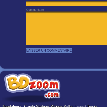
Commentaire
Fondateurs
: Claude Moliterni, Philippe Mellot, Laurent Turpin.