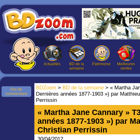
Actualités
BD de la
Patrimoine
Meilleures
semaine
ventes
BDZoom
>
BD de la semaine
> « Martha Jan
Pas de
Dernières années 1877-1903 ») par Matthieu 
commentaire
Perrissin
« Martha Jane Cannary » T3
années 1877-1903 ») par Ma
Christian Perrissin
30/04/2012