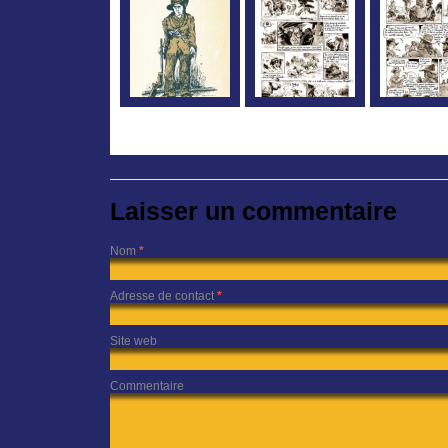
Laisser un commentaire
Nom
*
Adresse de contact
*
Site web
Commentaire