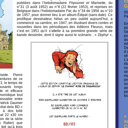
c
publiées dans l’hebdomadaire
Fripounet
et
Marisette
, du
G
n°31 (3 août 1952) au n°8 (22 février 1953), et reprises en
Belgique dans l’hebdomadaire
Pat
, du n°34 de 1956 au n°10
05
de 1957, pour donner lieu à un album Édipat (sans date). Ce
P
prolifique dessinateur, hélas un peu oublié aujourd’hui, a
commencé sa carrière, en 1947, en illustrant divers contes et
En
nouvelles dans les périodiques des éditions Fleurus, mais
pl
c’est en 1951 qu’il s’attelle à sa première grande série de
Ge
bande dessinée,
dont il signe aussi le scénario : « Zéphyr »,
pu
do
éd
De
d’
sé
L’
ét
co
sé
isette
. Pierre
ma
entures de ce
pr
3, le temps de
su
musants longs
ao
te et efficace
pe
oristique tout
to
aissable entre
Patrick Gaumer
dial dela BD »
e à dos toilé
mat 22 x30 cm
« 
ion de la série
s
es Ratier) que
C
iré qu’à trois