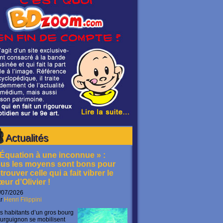
Actualités
 Équation à une inconnue » :
ous les moyens sont bons pour
trouver celle qui a fait vibrer le
œur d’Olivier !
/07/2026
ar
Henri Filippini
s habitants d’un gros bourg
urguignon se mobilisent