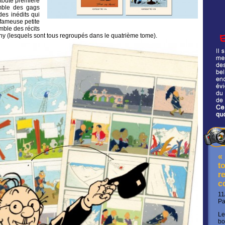
 toute première
emble des gags
des inédits qui
 fameuse petite
emble des récits
y (lesquels sont tous regroupés dans le quatrième tome).
«
t
re
c
11
P
Le
bo