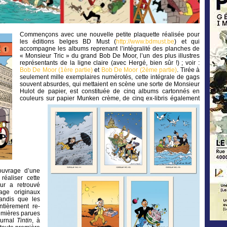
Commençons avec une nouvelle petite plaquette réalisée pour
les éditions belges BD Must (
http://www.bdmust.be
) et qui
accompagne les albums reprenant l’intégralité des planches de
« Monsieur Tric » du grand Bob De Moor, l’un des plus illustres
représentants de la ligne claire (avec Hergé, bien sûr !) ; voir :
Bob De Moor (1ère partie)
et
Bob De Moor (2ème partie)
. Tirée à
seulement mille exemplaires numérotés, cette intégrale de gags
souvent absurdes, qui mettaient en scène une sorte de Monsieur
Hulot de papier, est constituée de cinq albums cartonnés en
couleurs sur papier Munken crème,
de cinq ex-libris également
ouvrage d’une
réaliser cette
teur a retrouvé
iage originaux
tandis que les
ntièrement re-
remières parues
ournal
Tintin
, à