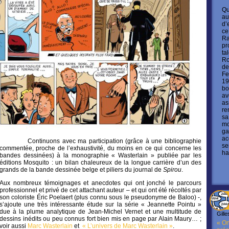
Qu
au
d’
ce
Ra
pr
ta
Ro
de
Fe
19
bo
av
as
re
sa
mo
ga
ac
Continuons avec ma participation (grâce à une bibliographie
se
commentée, proche de l’exhaustivité, du moins en ce qui concerne les
ha
bandes dessinées) à la monographie « Wasterlain » publiée par les
éditions Mosquito : un bilan chaleureux de la longue carrière d’un des
grands de la bande dessinée belge et piliers du journal de
Spirou
.
Aux nombreux témoignages et anecdotes qui ont jonché le parcours
professionnel et privé de cet attachant auteur – et qui ont été récoltés par
son coloriste Éric Poelaert (plus connu sous le pseudonyme de Baloo) -,
s’ajoute une très intéressante étude sur la série « Jeannette Pointu »
due à la plume analytique de Jean-Michel Vernet et une multitude de
Gille
dessins inédits ou peu connus fort bien mis en page par Alain Maury… ;
« On
voir aussi
Marc Wasterlain
et
« L’univers de Marc Wasterlain »
.