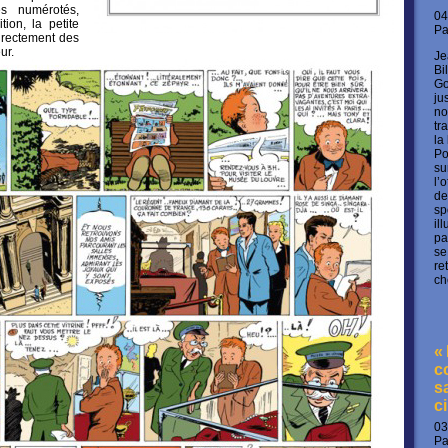
res numérotés,
04
ion, la petite
P
directement des
ur.
Je
Bi
Go
ju
no
tr
la
Po
su
l’
de
sp
il
pa
se
re
ch
«
c
s
c
03
P