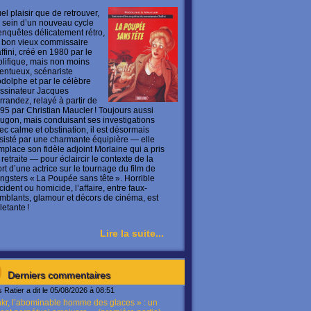
el plaisir que de retrouver,
 sein d’un nouveau cycle
enquêtes délicatement rétro,
 bon vieux commissaire
ffini, créé en 1980 par le
olifique, mais non moins
lentueux, scénariste
dolphe et par le célèbre
ssinateur Jacques
rrandez, relayé à partir de
95 par Christian Maucler ! Toujours aussi
ugon, mais conduisant ses investigations
ec calme et obstination, il est désormais
sisté par une charmante équipière — elle
mplace son fidèle adjoint Morlaine qui a pris
 retraite — pour éclaircir le contexte de la
rt d’une actrice sur le tournage du film de
ngsters « La Poupée sans tête ». Horrible
cident ou homicide, l’affaire, entre faux-
mblants, glamour et décors de cinéma, est
letante !
Lire la suite...
Derniers commentaires
s Ratier a dit le 05/08/2026 à 08:51
kr, l’abominable homme des glaces » : un