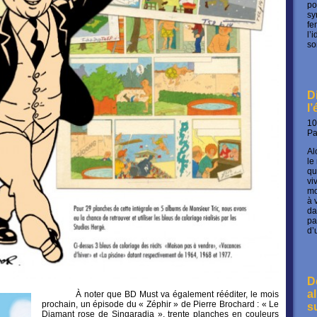
po
sy
fe
l’
so
D
l
10
P
Al
le
qu
vi
mo
à 
da
pa
d’
D
a
À noter que BD Must va également rééditer, le mois
prochain, un épisode du « Zéphir » de Pierre Brochard : « Le
s
Diamant rose de Singaradja », trente planches en couleurs