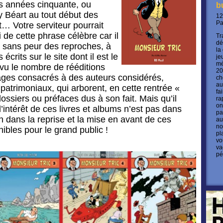
années cinquante, ou
b
 Béart au tout début des
12
P
… Votre serviteur pourrait
i de cette phrase célèbre car il
Tr
dé
i, sans peur des reproches, à
la
écrits sur le site dont il est le
je
mé
 vu le nombre de rééditions
20
ages consacrés à des auteurs considérés,
ch
au
trimoniaux, qui arborent, en cette rentrée «
fa
ssiers ou préfaces dus à son fait. Mais qu’il
ra
on
’intérêt de ces livres et albums n’est pas dans
pa
en dans la reprise et la mise en avant de ces
au
no
ibles pour le grand public !
pl
vo
va
pé