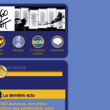
ic
Mangas
Collections
Interviews
ks
et BDM
La dernière actu
0 BD jeunesse, des primo-
ecteurs aux adolescents, pour