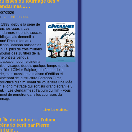
oulisses du tournage des «
endarmes »…
/07/2026
ar
Laurent Lessous
 1998, débute la série de
anches-gags « Les
ndarmes » dont le succès
blic jamais démenti a
nné l’impulsion aux
itions Bamboo naissantes.
puis, plus de trois millions
albums des 18 titres de la
rie ont été vendus.
adaptation pour le cinéma
ait envisagée depuis quelque temps sous le
ntrôle d’Olivier Sulpice, le créateur de la
rie, mais aussi de la maison d’édition et
intenant de la structure Bamboo Films,
oductrice du film. Avant de vous faire une idée
r le long métrage qui sort sur grand écran le 5
ût, « Les Gendarmes : l’album du film » vous
rmet de pénétrer dans les coulisses du
urnage.
Lire la suite...
L’Île des riches » : l’ultime
cénario écrit par Pierre
hristin…