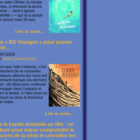
ur aider Olivier, le myope
mpa, à retrouver la jeune
mme — dont il ignore
identité ! — qui lui a avoué
n amour voici 26 ans.
Lire la suite...
ix « BD Voyages » pour passer
’été…
/07/2026
ar
Didier Quella-Guyot
ors que l’été s’impose, c’est
 moment de re-conseiller
elques albums qui nous ont
vement marqué ces derniers
is : dix titres pour continuer
voyager dans l’espace et
ns le temps, à l’abri sous un
rasol ou dans la fraicheur
un matin…
Lire la suite...
e la bande dessinée au film : un
lbum pour mieux comprendre le
uccès de la série et connaître les