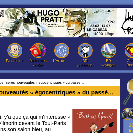
Patrimoine
Meilleures
L’Art de …
BD
BD
Com
ventes
jeunesse
voyages
Boo
dernières nouveautés « égocentriques » du passé…
ouveautés « égocentriques » du passé…
, y’a que ça qui m’intéresse »
Vilmorin devant le Tout-Paris
2
ns son salon bleu, au
l