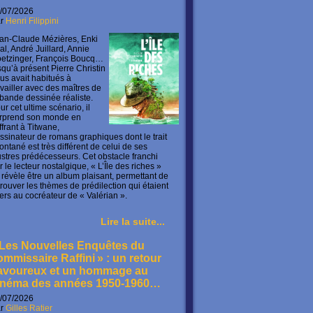
/07/2026
ar
Henri Filippini
an-Claude Mézières, Enki
lal, André Juillard, Annie
etzinger, François Boucq…
squ’à présent Pierre Christin
us avait habitués à
availler avec des maîtres de
 bande dessinée réaliste.
ur cet ultime scénario, il
rprend son monde en
offrant à Titwane,
ssinateur de romans graphiques dont le trait
ontané est très différent de celui de ses
lustres prédécesseurs. Cet obstacle franchi
r le lecteur nostalgique, « L’Île des riches »
 révèle être un album plaisant, permettant de
trouver les thèmes de prédilection qui étaient
ers au cocréateur de « Valérian ».
Lire la suite...
 Les Nouvelles Enquêtes du
ommissaire Raffini » : un retour
avoureux et un hommage au
inéma des années 1950-1960…
/07/2026
ar
Gilles Ratier