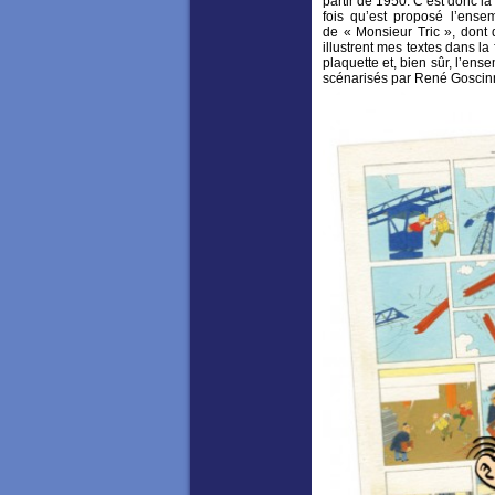
partir de 1950. C’est donc la
fois qu’est proposé l’ens
de « Monsieur Tric », dont 
illustrent mes textes dans la
plaquette et, bien sûr, l’ens
scénarisés par René Goscinn