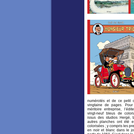
numérotés et de ce petit 
vingtaine de pages. Pour 
méritoire entreprise, l’édi
vingt-neuf bleus de color
issus des studios Hergé, 
autres planches ont été e
colorisées ; y compris les p
en noir et blanc dans le j