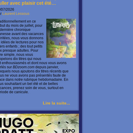
uller avec plaisir cet été…
/07/2026
ar
Laurent Lessous
aditionnellement en ce
but du mois de juillet, pour
 dernière chronique
unesse avant des vacances
ritées, nous vous donnons
 idées de lectures pour nos
ers enfants ; des tout petits
x presque adultes. Pour
ire simple, nous vous
ppelons dix titres qui nous
t enthousiasmés et dont nous vous avons
rlés sur
BDzoom.com
depuis janvier,
xquels nous ajoutons dix titres récents que
us ne vous avons pas présentés faute de
ace dans notre rubrique hebdomadaire. En
us souhaitant un bel été et de belles
cances, prenez soin de vous, surtout en
riode de canicule.
Lire la suite...