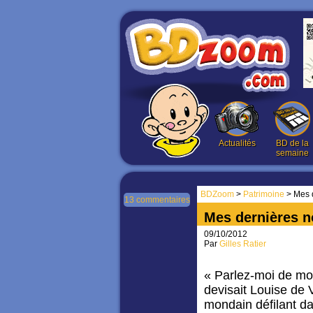
Actualités
BD de la
semaine
BDZoom
>
Patrimoine
> Mes 
13 commentaires
Mes dernières n
09/10/2012
Par
Gilles Ratier
« Parlez-moi de moi
devisait Louise de 
mondain défilant da