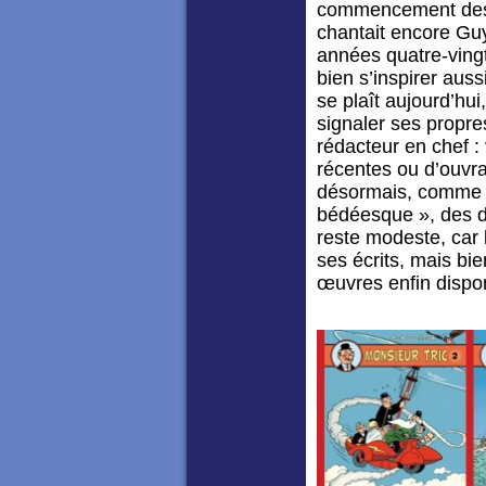
commencement des 
chantait encore Guy
années quatre-vingt
bien s’inspirer auss
se plaît aujourd’hu
signaler ses propres 
rédacteur en chef :
récentes ou d’ouvr
désormais, comme pa
bédéesque », des do
reste modeste, car l
ses écrits, mais bi
œuvres enfin dispon