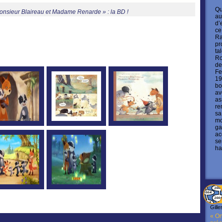
Qu
onsieur Blaireau et Madame Renarde » : la BD !
au
d’
ce
Ra
pr
ta
Ro
de
Fe
19
bo
av
as
re
sa
mo
ga
ac
se
ha
Gille
« On