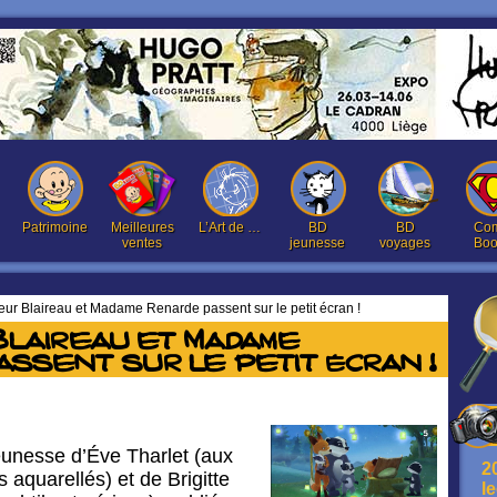
Patrimoine
Meilleures
L’Art de …
BD
BD
Com
ventes
jeunesse
voyages
Boo
ur Blaireau et Madame Renarde passent sur le petit écran !
Blaireau et Madame
ssent sur le petit écran !
jeunesse d’Éve Tharlet (aux
2
 aquarellés) et de Brigitte
l