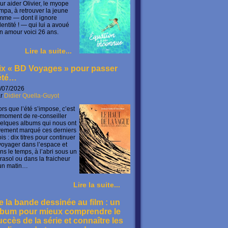
ur aider Olivier, le myope
mpa, à retrouver la jeune
mme — dont il ignore
identité ! — qui lui a avoué
n amour voici 26 ans.
Lire la suite...
ix « BD Voyages » pour passer
’été…
/07/2026
ar
Didier Quella-Guyot
ors que l’été s’impose, c’est
 moment de re-conseiller
elques albums qui nous ont
vement marqué ces derniers
is : dix titres pour continuer
voyager dans l’espace et
ns le temps, à l’abri sous un
rasol ou dans la fraicheur
un matin…
Lire la suite...
e la bande dessinée au film : un
lbum pour mieux comprendre le
uccès de la série et connaître les