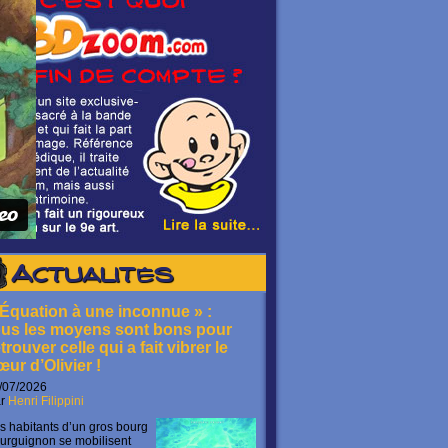
Actualités
 Équation à une inconnue » :
ous les moyens sont bons pour
trouver celle qui a fait vibrer le
œur d’Olivier !
/07/2026
ar
Henri Filippini
s habitants d’un gros bourg
urguignon se mobilisent