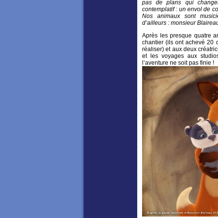
pas de plans qui change
contemplatif : un envol de co
Nos animaux sont musici
d’ailleurs : monsieur Blaireau 
Après les presque quatre a
chantier (ils ont achevé 20
réaliser) et aux deux créatric
et les voyages aux studi
l’aventure ne soit pas finie !