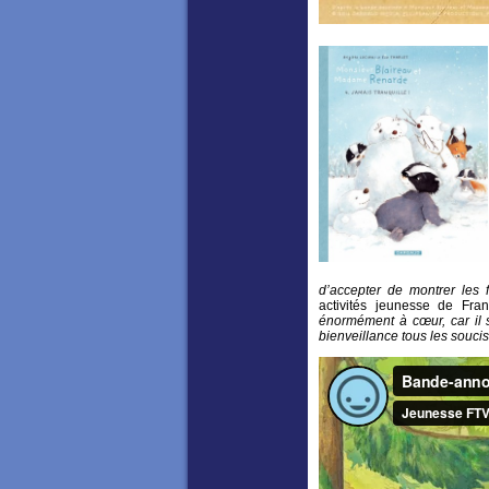
d’accepter de montrer les f
activités jeunesse de Fr
énormément à cœur, car il 
bienveillance tous les souci