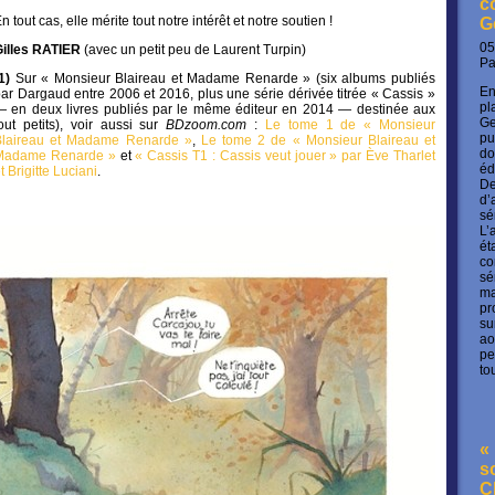
c
n tout cas, elle mérite tout notre intérêt et notre soutien !
G
05
Gilles RATIER
(avec un petit peu de Laurent Turpin)
P
(1)
Sur « Monsieur Blaireau et Madame Renarde » (six albums publiés
En
ar Dargaud entre 2006 et 2016, plus une série dérivée titrée « Cassis »
pl
 en deux livres publiés par le même éditeur en 2014 — destinée aux
Ge
out petits), voir aussi sur
BDzoom.com
:
Le tome 1 de « Monsieur
pu
Blaireau et Madame Renarde »
,
Le tome 2 de « Monsieur Blaireau et
do
Madame Renarde »
et
« Cassis T1 : Cassis veut jouer » par Ève Tharlet
éd
t Brigitte Luciani
.
De
d’
sé
L’
ét
co
sé
ma
pr
su
ao
pe
to
« 
s
C