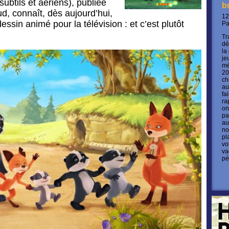
subtils et aériens), publiée
b
d, connaît, dès aujourd’hui,
12
ssin animé pour la télévision : et c’est plutôt
P
Tr
dé
la
je
mé
20
ch
au
fa
ra
on
pa
au
no
pl
vo
va
pé