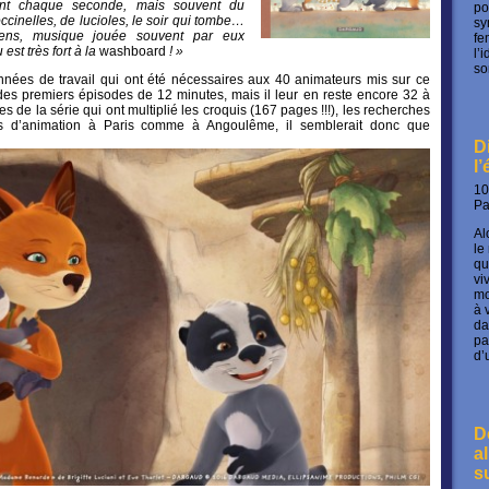
nt chaque seconde, mais souvent du
po
ccinelles, de lucioles, le soir qui tombe…
sy
ens, musique jouée souvent par eux
fe
est très fort à la
washboard
! »
l’
so
nnées de travail qui ont été nécessaires aux 40 animateurs mis sur ce
 des premiers épisodes de 12 minutes, mais il leur en reste encore 32 à
es de la série qui ont multiplié les croquis (167 pages !!!), les recherches
os d’animation à Paris comme à Angoulême, il semblerait donc que
D
l
10
P
Al
le
qu
vi
mo
à 
da
pa
d’
D
a
s