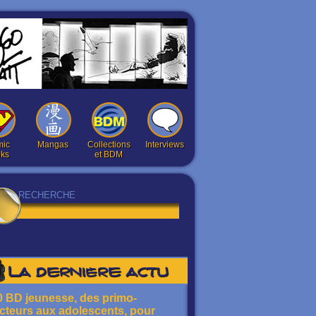
ic
Mangas
Collections
Interviews
ks
et BDM
La dernière actu
0 BD jeunesse, des primo-
ecteurs aux adolescents, pour