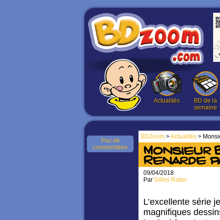
Actualités
BD de la
semaine
BDZoom
>
Actualités
> Monsie
Pas de
commentaire
Monsieur 
Renarde pa
09/04/2018
Par
Gilles Ratier
L’excellente série 
magnifiques dessins