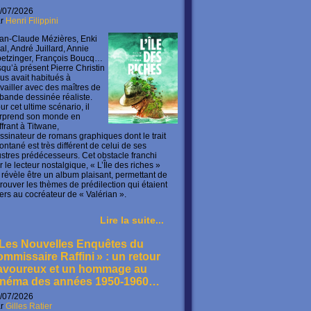
/07/2026
ar
Henri Filippini
an-Claude Mézières, Enki
lal, André Juillard, Annie
etzinger, François Boucq…
squ’à présent Pierre Christin
us avait habitués à
availler avec des maîtres de
 bande dessinée réaliste.
ur cet ultime scénario, il
rprend son monde en
offrant à Titwane,
ssinateur de romans graphiques dont le trait
ontané est très différent de celui de ses
lustres prédécesseurs. Cet obstacle franchi
r le lecteur nostalgique, « L’Île des riches »
 révèle être un album plaisant, permettant de
trouver les thèmes de prédilection qui étaient
ers au cocréateur de « Valérian ».
Lire la suite...
 Les Nouvelles Enquêtes du
ommissaire Raffini » : un retour
avoureux et un hommage au
inéma des années 1950-1960…
/07/2026
ar
Gilles Ratier