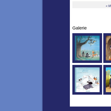
« M
Galerie