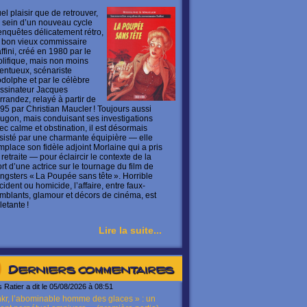
el plaisir que de retrouver,
 sein d’un nouveau cycle
enquêtes délicatement rétro,
 bon vieux commissaire
ffini, créé en 1980 par le
olifique, mais non moins
lentueux, scénariste
dolphe et par le célèbre
ssinateur Jacques
rrandez, relayé à partir de
95 par Christian Maucler ! Toujours aussi
ugon, mais conduisant ses investigations
ec calme et obstination, il est désormais
sisté par une charmante équipière — elle
mplace son fidèle adjoint Morlaine qui a pris
 retraite — pour éclaircir le contexte de la
rt d’une actrice sur le tournage du film de
ngsters « La Poupée sans tête ». Horrible
cident ou homicide, l’affaire, entre faux-
mblants, glamour et décors de cinéma, est
letante !
Lire la suite...
Derniers commentaires
s Ratier a dit le 05/08/2026 à 08:51
kr, l’abominable homme des glaces » : un