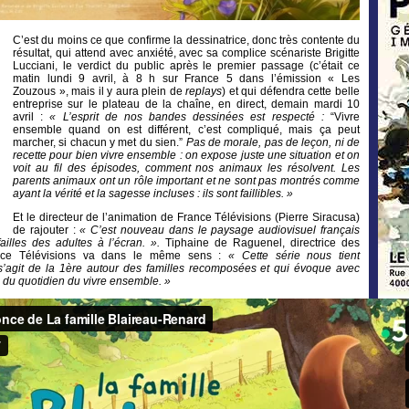
C’est du moins ce que confirme la dessinatrice, donc très contente du
résultat, qui attend avec anxiété, avec sa complice scénariste Brigitte
Lucciani, le verdict du public après le premier passage (c’était ce
matin lundi 9 avril, à 8 h sur France 5 dans l’émission « Les
Zouzous », mais il y aura plein de
replays
) et qui défendra cette belle
entreprise sur le plateau de la chaîne, en direct, demain mardi 10
avril :
«
L’esprit de nos bandes dessinées est respecté :
“Vivre
ensemble quand on est différent, c’est compliqué, mais ça peut
marcher, si chacun y met du sien.”
Pas de morale, pas de leçon, ni de
recette pour bien vivre ensemble : on expose juste une situation et on
voit au fil des épisodes, comment nos animaux les résolvent. Les
parents animaux ont un rôle important et ne sont pas montrés comme
ayant la vérité et la sagesse incluses : ils sont faillibles. »
Et le directeur de l’animation de France Télévisions (Pierre Siracusa)
de rajouter :
« C’est nouveau dans le paysage audiovisuel français
ailles des adultes à l’écran. ».
Tiphaine de Raguenel, directrice des
ance Télévisions va dans le même sens :
« Cette série nous tient
s’agit de la 1ère autour des familles recomposées et qui évoque avec
s du quotidien du vivre ensemble. »