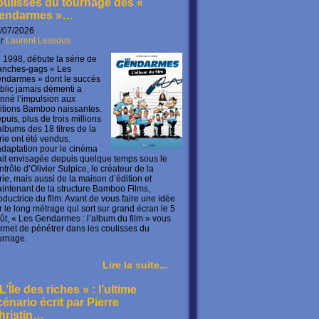
oulisses du tournage des «
endarmes »…
/07/2026
ar
Laurent Lessous
 1998, débute la série de
anches-gags « Les
ndarmes » dont le succès
blic jamais démenti a
nné l’impulsion aux
itions Bamboo naissantes.
puis, plus de trois millions
albums des 18 titres de la
rie ont été vendus.
adaptation pour le cinéma
ait envisagée depuis quelque temps sous le
ntrôle d’Olivier Sulpice, le créateur de la
rie, mais aussi de la maison d’édition et
intenant de la structure Bamboo Films,
oductrice du film. Avant de vous faire une idée
r le long métrage qui sort sur grand écran le 5
ût, « Les Gendarmes : l’album du film » vous
rmet de pénétrer dans les coulisses du
urnage.
Lire la suite...
L’Île des riches » : l’ultime
cénario écrit par Pierre
hristin…