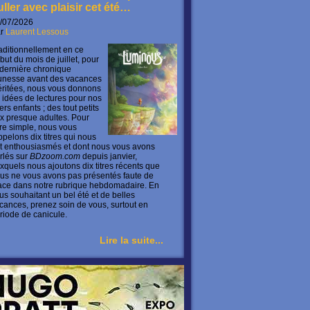
uller avec plaisir cet été…
/07/2026
ar
Laurent Lessous
aditionnellement en ce
but du mois de juillet, pour
 dernière chronique
unesse avant des vacances
ritées, nous vous donnons
 idées de lectures pour nos
ers enfants ; des tout petits
x presque adultes. Pour
ire simple, nous vous
ppelons dix titres qui nous
t enthousiasmés et dont nous vous avons
rlés sur
BDzoom.com
depuis janvier,
xquels nous ajoutons dix titres récents que
us ne vous avons pas présentés faute de
ace dans notre rubrique hebdomadaire. En
us souhaitant un bel été et de belles
cances, prenez soin de vous, surtout en
riode de canicule.
Lire la suite...