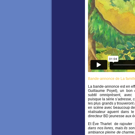
Bande-annonce de La famill
La bande-annonce est en eff
Guillaume Poyet), un bon
subtil omniprésent, avec 
puisque la série s’adresse, c
les plus grands y trouveront
en scène avec beaucoup de fi
réalisateur aguerri dans le
directeur BD jeunesse aux é
Et Éve Tharlet de rajouter 
dans nos livres, mais ils son
ambiance pleine de charme.