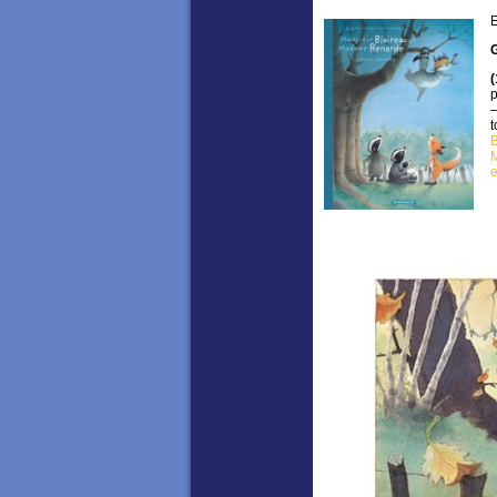
E
p
—
t
e