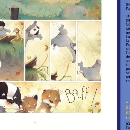
04
P
Je
Bi
Go
ju
no
tr
la
Po
su
l’
de
sp
il
pa
se
re
ch
«
c
s
c
03
P