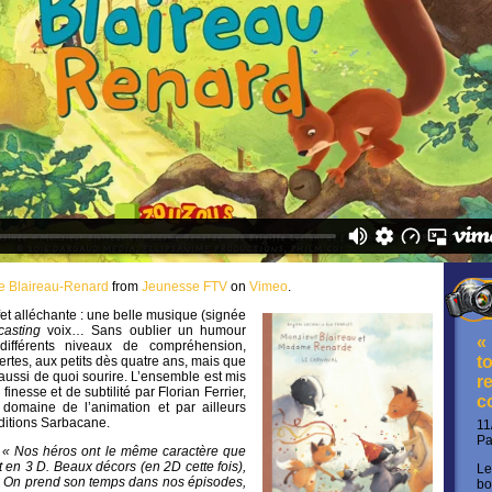
e Blaireau-Renard
from
Jeunesse FTV
on
Vimeo
.
et alléchante : une belle musique (signée
casting
voix… Sans oublier un humour
«
différents niveaux de compréhension,
t
ertes, aux petits dès quatre ans, mais que
 aussi de quoi sourire. L’ensemble est mis
re
nesse et de subtilité par Florian Ferrier,
c
 domaine de l’animation et par ailleurs
ditions Sarbacane.
11
P
:
« Nos héros ont le même caractère que
t en 3 D. Beaux décors (en 2D cette fois),
Le
 On prend son temps dans nos épisodes,
bo