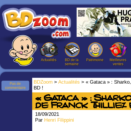
Actualités
BD de la
Patrimoine
Meilleures
semaine
ventes
BDZoom
>
Actualités
> « Gataca » : Sharko, 
Pas de
BD !
commentaire
« Gataca » : Shark
de Franck Thilliez 
18/09/2021
Par
Henri Filippini