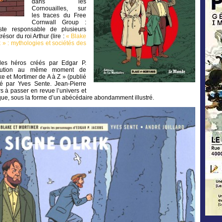
dans les
Cornouailles, sur
les traces du Free
Cornwall Group :
iste responsable de plusieurs
résor du roi Arthur (lire :
« Blake
k » : mythologies et sociétés des
 des héros créés par Edgar P.
arution au même moment de
e et Mortimer de A à Z » (publié
cé par Yves Sente. Jean-Pierre
rs à passer en revue l’univers et
ique, sous la forme d’un abécédaire abondamment illustré.