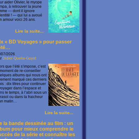
ur aider Olivier, le myope
mpa, à retrouver la jeune
mme — dont il ignore
identité ! — qui lui a avoué
n amour voici 26 ans.
Lire la suite...
ix « BD Voyages » pour passer
’été…
/07/2026
ar
Didier Quella-Guyot
ors que l’été s’impose, c’est
 moment de re-conseiller
elques albums qui nous ont
vement marqué ces derniers
is : dix titres pour continuer
voyager dans l’espace et
ns le temps, à l’abri sous un
rasol ou dans la fraicheur
un matin…
Lire la suite...
e la bande dessinée au film : un
lbum pour mieux comprendre le
uccès de la série et connaître les