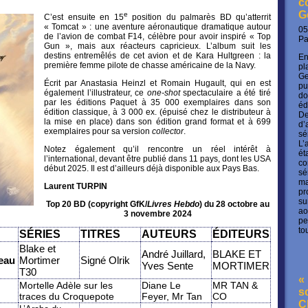
c
G
e
C’est ensuite en 15
position du palmarès BD qu’atterrit
« Tomcat » : une aventure aéronautique dramatique autour
05
de l’avion de combat F14, célèbre pour avoir inspiré « Top
P
Gun », mais aux réacteurs capricieux. L’album suit les
destins entremêlés de cet avion et de Kara Hultgreen : la
En
première femme pilote de chasse américaine de la Navy.
pl
Ge
Écrit par Anastasia Heinzl et Romain Hugault, qui en est
pu
également l’illustrateur, ce
one-shot
spectaculaire a été tiré
do
par les éditions Paquet à 35 000 exemplaires dans son
éd
édition classique, à 3 000 ex. (épuisé chez le distributeur à
De
la mise en place) dans son édition grand format et à 699
d’
exemplaires pour sa version
collector
.
sé
L’
Notez également qu’il rencontre un réel intérêt à
ét
l’international, devant être publié dans 11 pays, dont les USA
co
début 2025. Il est d’ailleurs déjà disponible aux Pays Bas.
sé
ma
Laurent TURPIN
pr
su
Top 20 BD (copyright GfK/
Livres Hebdo
) du 28 octobre au
ao
3 novembre 2024
pe
to
SÉRIES
TITRES
AUTEURS
ÉDITEURS
Blake et
André Juillard,
BLAKE ET
eau
Mortimer
Signé Olrik
Yves Sente
MORTIMER
T30
« 
Mortelle Adèle sur les
Diane Le
MR TAN &
s
traces du Croquepote
Feyer, Mr Tan
CO
C