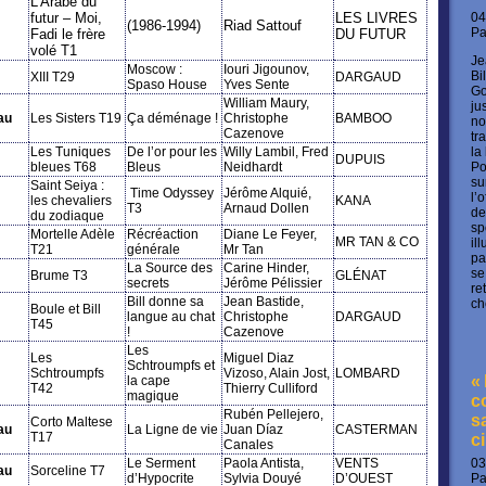
L’Arabe du
04
futur – Moi,
LES LIVRES
(1986-1994)
Riad Sattouf
P
Fadi le frère
DU FUTUR
volé T1
Je
Moscow :
Iouri Jigounov,
Bi
XIII T29
DARGAUD
Spaso House
Yves Sente
Go
William Maury,
ju
au
Les Sisters T19
Ça déménage !
Christophe
BAMBOO
no
Cazenove
tr
la
Les Tuniques
De l’or pour les
Willy Lambil, Fred
DUPUIS
Po
bleues T68
Bleus
Neidhardt
su
Saint Seiya :
Time Odyssey
Jérôme Alquié,
l’
les chevaliers
KANA
T3
Arnaud Dollen
de
du zodiaque
sp
Mortelle Adèle
Récréaction
Diane Le Feyer,
MR TAN & CO
il
T21
générale
Mr Tan
pa
La Source des
Carine Hinder,
se
Brume T3
GLÉNAT
secrets
Jérôme Pélissier
re
Bill donne sa
Jean Bastide,
ch
Boule et Bill
langue au chat
Christophe
DARGAUD
T45
!
Cazenove
Les
Les
Miguel Diaz
Schtroumpfs et
Schtroumpfs
Vizoso, Alain Jost,
LOMBARD
«
la cape
T42
Thierry Culliford
magique
c
Rubén Pellejero,
s
Corto Maltese
au
La Ligne de vie
Juan Díaz
CASTERMAN
T17
c
Canales
03
Le Serment
Paola Antista,
VENTS
au
Sorceline T7
P
d’Hypocrite
Sylvia Douyé
D’OUEST