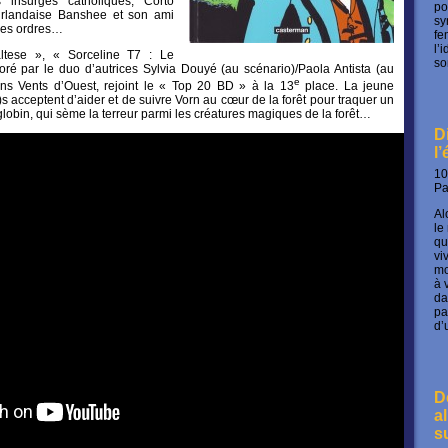
 insurgés catholiques, Corto
po
e irlandaise Banshee et son ami
sy
 les ordres…
fe
l’
ltese », « Sorceline T7 : Le
so
oré par le duo d’autrices Sylvia Douyé (au scénario)/Paola Antista (au
e
ons Vents d’Ouest, rejoint le « Top 20 BD » à la 13
place. La jeune
s acceptent d’aider et de suivre Vorn au cœur de la forêt pour traquer un
lobin, qui sème la terreur parmi les créatures magiques de la forêt…
D
l
10
P
Al
le
qu
vi
mo
à 
da
pa
d’
D
a
s