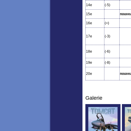
14e
(-5)
15e
nouve
16e
(=)
17e
(-3)
18e
(-6)
19e
(-8)
20e
nouve
Galerie