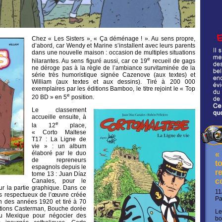
Chez « Les Sisters », « Ça déménage ! ». Au sens propre,
d’abord, car Wendy et Marine s’installent avec leurs parents
dans une nouvelle maison : occasion de multiples situations
e
hilarantes. Au sens figuré aussi, car ce 19
recueil de gags
ne déroge pas à la règle de l’ambiance survitaminée de la
série très humoristique signée Cazenove (aux textes) et
William (aux textes et aux dessins). Tiré à 200 000
exemplaires par les éditions Bamboo, le titre rejoint le « Top
e
20 BD » en 5
position.
Le classement
accueille ensuite, à
e
la 12
place,
« Corto Maltese
T17 : La Ligne de
vie » : un album
élaboré par le duo
«
de repreneurs
t
espagnols depuis le
re
tome 13 : Juan Díaz
c
Canales, pour le
our la partie graphique. Dans ce
11
ès respectueux de l’œuvre créée
P
fin des années 1920 et tiré à 70
itions Casterman, Bouche dorée
Le
au Mexique pour négocier des
bo