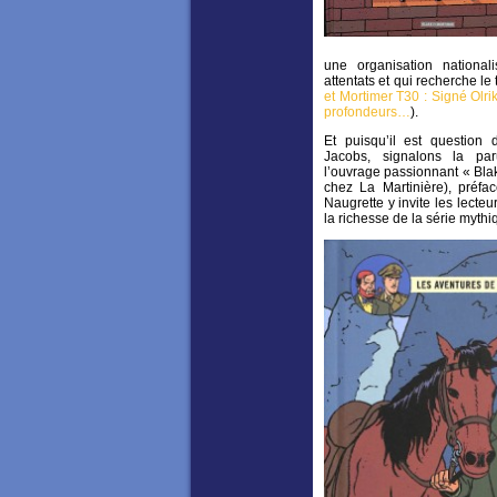
une organisation national
attentats et qui recherche le t
et Mortimer T30 : Signé Olri
profondeurs…
).
Et puisqu’il est question
Jacobs, signalons la p
l’ouvrage passionnant « Blak
chez La Martinière), préfa
Naugrette y invite les lecteu
la richesse de la série myth