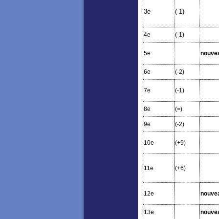
3e
(-1)
4e
(-1)
5e
nouve
6e
(-2)
7e
(-1)
8e
(=)
9e
(-2)
10e
(+9)
11e
(+6)
12e
nouve
13e
nouve