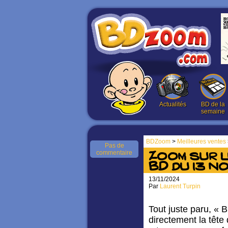
Actualités
BD de la
semaine
BDZoom
>
Meilleures ventes
Pas de
commentaire
Zoom sur 
BD du 13 n
13/11/2024
Par
Laurent Turpin
Tout juste paru, « 
directement la tête