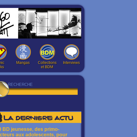
ic
Mangas
Collections
Interviews
ks
et BDM
La dernière actu
0 BD jeunesse, des primo-
ecteurs aux adolescents, pour