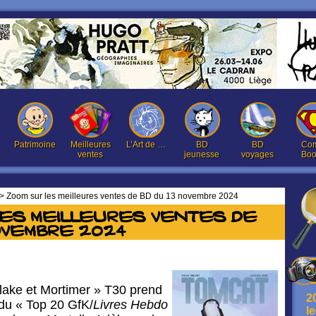
Patrimoine
Meilleures
L’Art de …
BD
BD
Com
ventes
jeunesse
voyages
Boo
> Zoom sur les meilleures ventes de BD du 13 novembre 2024
les meilleures ventes de
ovembre 2024
Blake et Mortimer » T30 prend
2
 du « Top 20 GfK/
Livres Hebdo
l