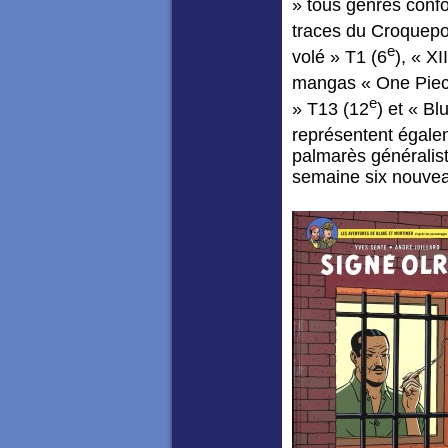
» tous genres confo
traces du Croquepo
e
volé » T1 (6
), « XI
mangas « One Piec
e
» T13 (12
) et « B
représentent égale
palmarès généralist
semaine six nouvea