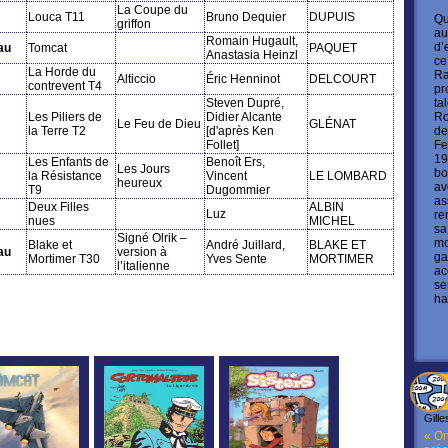
La Coupe du
Louca T11
Bruno Dequier
DUPUIS
Qu
griffon
au
Romain Hugault,
d’
au
Tomcat
PAQUET
Anastasia Heinzl
ce
La Horde du
Ra
Alticcio
Éric Henninot
DELCOURT
contrevent T4
pr
ta
Steven Dupré,
Ro
Les Piliers de
Didier Alcante
Le Feu de Dieu
GLÉNAT
de
la Terre T2
[d'après Ken
Fe
Follet]
19
Les Enfants de
Benoît Ers,
Les Jours
bo
la Résistance
Vincent
LE LOMBARD
heureux
av
T9
Dugommier
as
Deux Filles
ALBIN
Luz
re
nues
MICHEL
sa
Signé Olrik –
mo
Blake et
André Juillard,
BLAKE ET
au
version à
ga
Mortimer T30
Yves Sente
MORTIMER
l’italienne
ac
se
ha
Gille
« On