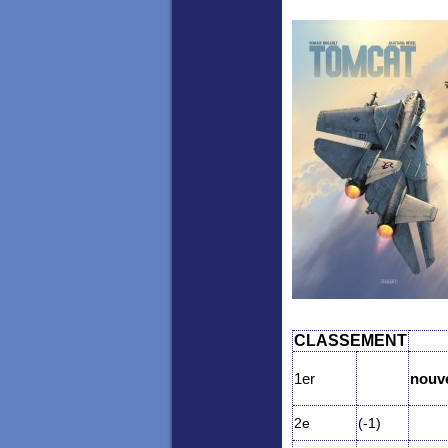
CLASSEMENT
1er
nouv
2e
(-1)