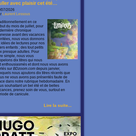
uller avec plaisir cet été…
/07/2026
ar
Laurent Lessous
aditionnellement en ce
but du mois de juillet, pour
 dernière chronique
unesse avant des vacances
ritées, nous vous donnons
 idées de lectures pour nos
ers enfants ; des tout petits
x presque adultes. Pour
ire simple, nous vous
ppelons dix titres qui nous
t enthousiasmés et dont nous vous avons
rlés sur
BDzoom.com
depuis janvier,
xquels nous ajoutons dix titres récents que
us ne vous avons pas présentés faute de
ace dans notre rubrique hebdomadaire. En
us souhaitant un bel été et de belles
cances, prenez soin de vous, surtout en
riode de canicule.
Lire la suite...