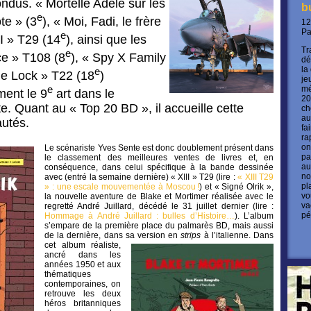
ndus. « Mortelle Adèle sur les
b
e
te » (3
), « Moi, Fadi, le frère
12
P
e
II » T29 (14
), ainsi que les
Tr
e
e » T108 (8
), « Spy X Family
dé
la
e
lue Lock » T22 (18
)
je
e
mé
ment le 9
art dans le
20
e. Quant au « Top 20 BD », il accueille cette
ch
au
utés.
fa
ra
on
Le scénariste Yves Sente est donc doublement présent dans
pa
le classement des meilleures ventes de livres et, en
au
conséquence, dans celui spécifique à la bande dessinée
no
avec (entré la semaine dernière) « XIII » T29 (lire :
« XIII T29
pl
» : une escale mouvementée à Moscou !
) et « Signé Olrik »,
vo
la nouvelle aventure de Blake et Mortimer réalisée avec le
va
regretté André Juillard, décédé le 31 juillet dernier (lire :
pé
Hommage à André Juillard : bulles d’Histoire…
). L’album
s’empare de la première place du palmarès BD, mais aussi
de la dernière, dans sa version en
strips
à l’italienne.
Dans
cet album réaliste,
ancré dans les
années 1950 et aux
thématiques
contemporaines, on
retrouve les deux
héros britanniques