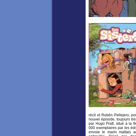
récit et Rubén Pellejero, p
nouvel épisode, toujours tr
par Hugo Pratt, situé à la 
000 exemplaires par les éd
envoie le marin maltais 