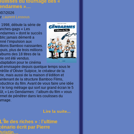
oulisses du tournage des «
endarmes »…
/07/2026
ar
Laurent Lessous
 1998, débute la série de
anches-gags « Les
ndarmes » dont le succès
blic jamais démenti a
nné l’impulsion aux
itions Bamboo naissantes.
puis, plus de trois millions
albums des 18 titres de la
rie ont été vendus.
adaptation pour le cinéma
ait envisagée depuis quelque temps sous le
ntrôle d’Olivier Sulpice, le créateur de la
rie, mais aussi de la maison d’édition et
intenant de la structure Bamboo Films,
oductrice du film. Avant de vous faire une idée
r le long métrage qui sort sur grand écran le 5
ût, « Les Gendarmes : l’album du film » vous
rmet de pénétrer dans les coulisses du
urnage.
Lire la suite...
L’Île des riches » : l’ultime
cénario écrit par Pierre
hristin…