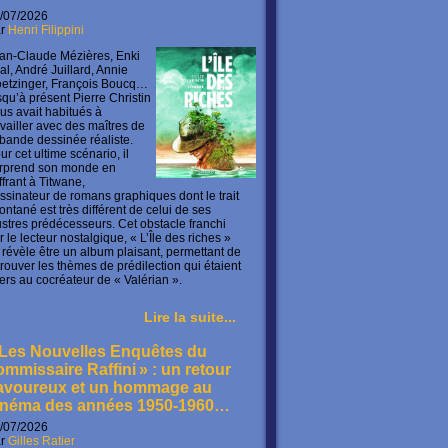
/07/2026
ar
Henri Filippini
an-Claude Mézières, Enki
lal, André Juillard, Annie
etzinger, François Boucq…
squ’à présent Pierre Christin
us avait habitués à
availler avec des maîtres de
 bande dessinée réaliste.
ur cet ultime scénario, il
rprend son monde en
offrant à Titwane,
ssinateur de romans graphiques dont le trait
ontané est très différent de celui de ses
lustres prédécesseurs. Cet obstacle franchi
r le lecteur nostalgique, « L’Île des riches »
 révèle être un album plaisant, permettant de
trouver les thèmes de prédilection qui étaient
ers au cocréateur de « Valérian ».
Lire la suite...
 Les Nouvelles Enquêtes du
ommissaire Raffini » : un retour
avoureux et un hommage au
inéma des années 1950-1960…
/07/2026
ar
Gilles Ratier