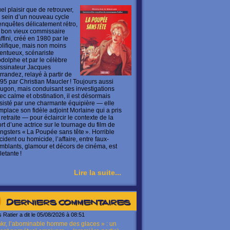
el plaisir que de retrouver,
 sein d’un nouveau cycle
enquêtes délicatement rétro,
 bon vieux commissaire
ffini, créé en 1980 par le
olifique, mais non moins
lentueux, scénariste
dolphe et par le célèbre
ssinateur Jacques
rrandez, relayé à partir de
95 par Christian Maucler ! Toujours aussi
ugon, mais conduisant ses investigations
ec calme et obstination, il est désormais
sisté par une charmante équipière — elle
mplace son fidèle adjoint Morlaine qui a pris
 retraite — pour éclaircir le contexte de la
rt d’une actrice sur le tournage du film de
ngsters « La Poupée sans tête ». Horrible
cident ou homicide, l’affaire, entre faux-
mblants, glamour et décors de cinéma, est
letante !
Lire la suite...
Derniers commentaires
s Ratier a dit le 05/08/2026 à 08:51
kr, l’abominable homme des glaces » : un