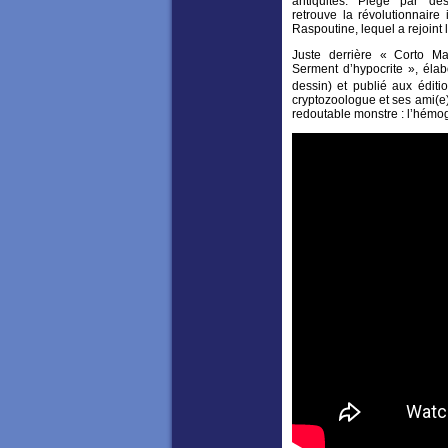
antiquités. Piégé par des
retrouve la révolutionnair
Raspoutine, lequel a rejoint
Juste derrière « Corto Ma
Serment d’hypocrite », élab
dessin) et publié aux éditi
cryptozoologue et ses ami(e)
redoutable monstre : l’hémog