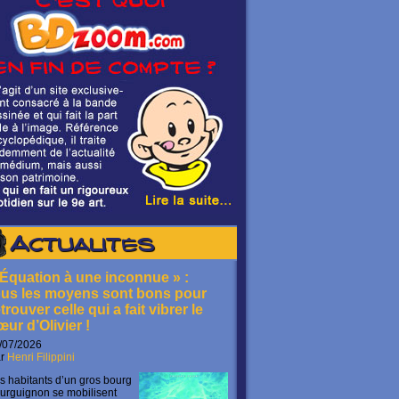
Actualités
 Équation à une inconnue » :
ous les moyens sont bons pour
trouver celle qui a fait vibrer le
œur d’Olivier !
/07/2026
ar
Henri Filippini
s habitants d’un gros bourg
urguignon se mobilisent