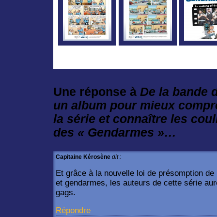
Une réponse à
De la bande d
un album pour mieux compre
la série et connaître les co
des « Gendarmes »…
Capitaine Kérosène
dit :
Et grâce à la nouvelle loi de présomption de 
et gendarmes, les auteurs de cette série au
gags.
Répondre