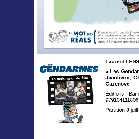
Laurent LES
« Les Gendar
Jeanfèvre, Ol
Cazenove
Éditions Ba
979104111806
Parution 8 juil