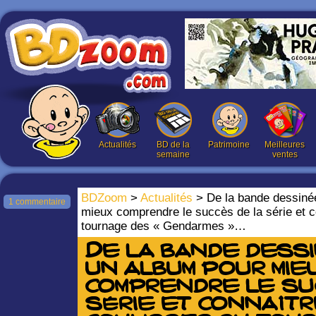
Actualités
BD de la
Patrimoine
Meilleures
semaine
ventes
BDZoom
>
Actualités
> De la bande dessinée
1 commentaire
mieux comprendre le succès de la série et c
tournage des « Gendarmes »…
De la bande dessin
un album pour mie
comprendre le su
série et connaîtr