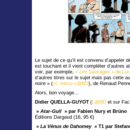
Le sujet de ce qu’il est convenu d’appeler 
est touchant et il vient compléter d’autres
voir, par exemple,
«
Les Sauvages
» de Luc
d’autres titres sur le sujet mais pas cette a
noire
» (
cf. notice L@BD
), de Renaud Pennel
Alors, bon voyage…
Didier QUELLA-GUYOT
(
L@BD
et sur Fac
»
Atar-Gull
» par Fabien Nury et Brüno
Éditions Dargaud (16, 95 €)
»
La Vénus de Dahomey
» T1 par Stefano