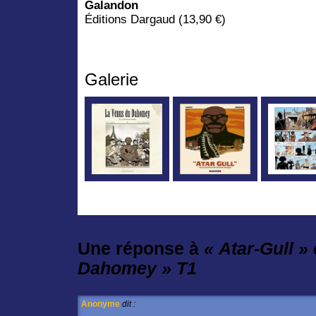
Galandon
Éditions Dargaud (13,90 €)
Galerie
Une réponse à
« Atar-Gull »
Dahomey » T1
Anonyme
dit :