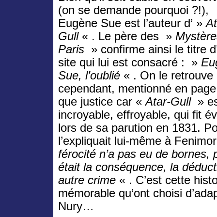
(on se demande pourquoi ?!),
Eugène Sue est l’auteur d’ »
At
Gull
« . Le père des »
Mystère
Paris
» confirme ainsi le titre d
site qui lui est consacré : »
Eu
Sue, l’oublié
« . On le retrouve
cependant, mentionné en page 
que justice car «
Atar-Gull
» es
incroyable, effroyable, qui fit
lors de sa parution en 1831. P
l’expliquait lui-même à Fenim
férocité n’a pas eu de bornes,
était la conséquence, la déduct
autre crime
« . C’est cette hist
mémorable qu’ont choisi d’ada
Nury…