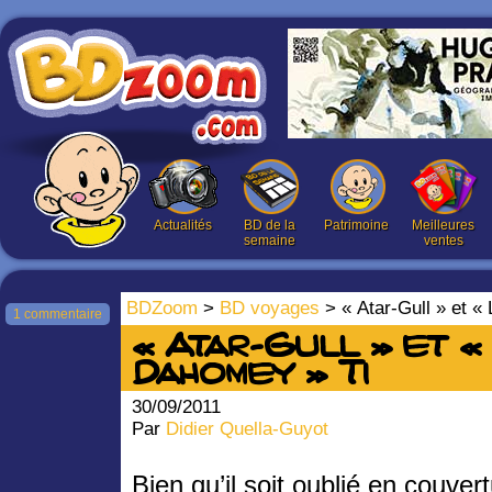
Actualités
BD de la
Patrimoine
Meilleures
semaine
ventes
BDZoom
>
BD voyages
> « Atar-Gull » et 
1 commentaire
« Atar-Gull » et 
Dahomey » T1
30/09/2011
Par
Didier Quella-Guyot
Bien qu’il soit oublié en couver