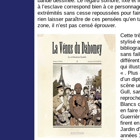
bande dessinée. Le regard sombre, fixe et 
à l’esclave correspond bien à ce personna
extrémités sans cesse repoussées pour fai
rien laisser paraître de ces pensées qu’en
zone, il n’est pas censé éprouver.
Cette tr
stylisé 
bibliogr
sans fai
différen
qui illu
« . Plus
d’un dip
scène u
Gull, sa
reproche
Blancs q
en faire
Guerriè
firent e
Jardin d
années 