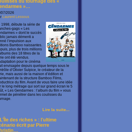
oulisses du tournage des «
endarmes »…
/07/2026
ar
Laurent Lessous
 1998, débute la série de
anches-gags « Les
ndarmes » dont le succès
blic jamais démenti a
nné l’impulsion aux
itions Bamboo naissantes.
puis, plus de trois millions
albums des 18 titres de la
rie ont été vendus.
adaptation pour le cinéma
ait envisagée depuis quelque temps sous le
ntrôle d’Olivier Sulpice, le créateur de la
rie, mais aussi de la maison d’édition et
intenant de la structure Bamboo Films,
oductrice du film. Avant de vous faire une idée
r le long métrage qui sort sur grand écran le 5
ût, « Les Gendarmes : l’album du film » vous
rmet de pénétrer dans les coulisses du
urnage.
Lire la suite...
L’Île des riches » : l’ultime
cénario écrit par Pierre
hristin…