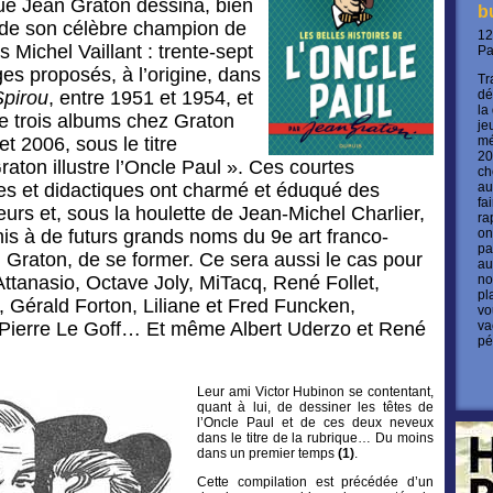
que Jean Graton dessina, bien
b
 de son célèbre champion de
12
 Michel Vaillant : trente-sept
P
ges proposés, à l’origine, dans
Tr
Spirou
, entre 1951 et 1954, et
dé
la
e trois albums chez Graton
je
et 2006, sous le titre
mé
20
aton illustre l’Oncle Paul ». Ces courtes
ch
ues et didactiques ont charmé et éduqué des
au
fa
eurs et, sous la houlette de Jean-Michel Charlier,
ra
mis à de futurs grands noms du 9e art franco-
on
pa
Graton, de se former. Ce sera aussi le cas pour
au
ttanasio, Octave Joly, MiTacq, René Follet,
no
pl
 Gérald Forton, Liliane et Fred Funcken,
vo
 Pierre Le Goff… Et même Albert Uderzo et René
va
pé
Leur ami Victor Hubinon se contentant,
quant à lui, de dessiner les têtes de
l’Oncle Paul et de ces deux neveux
dans le titre de la rubrique… Du moins
dans un premier temps
(1)
.
Cette compilation est précédée d’un