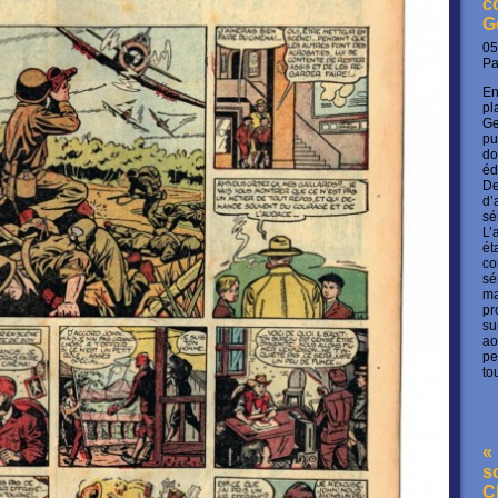
c
G
05
P
En
pl
Ge
pu
do
éd
De
d’
sé
L’
ét
co
sé
ma
pr
su
ao
pe
to
« 
s
C