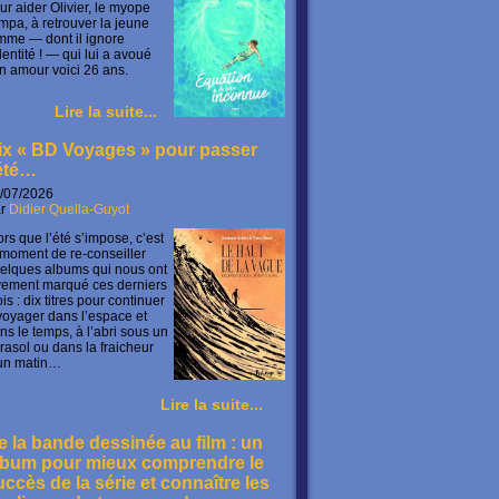
ur aider Olivier, le myope
mpa, à retrouver la jeune
mme — dont il ignore
identité ! — qui lui a avoué
n amour voici 26 ans.
Lire la suite...
ix « BD Voyages » pour passer
’été…
/07/2026
ar
Didier Quella-Guyot
ors que l’été s’impose, c’est
 moment de re-conseiller
elques albums qui nous ont
vement marqué ces derniers
is : dix titres pour continuer
voyager dans l’espace et
ns le temps, à l’abri sous un
rasol ou dans la fraicheur
un matin…
Lire la suite...
e la bande dessinée au film : un
lbum pour mieux comprendre le
uccès de la série et connaître les