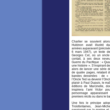
Charlier se souvient alor
Hubinon avait illustré 
années auparavant (précisé
6 mars 1947), un texte de 
Georges Cel, où un oncle 
contait, à ses deux neve
Guerre du Pacifique : « Qua
une histoire ». S’inspirant de
alors de lancer une série d
de quatre pages, relatant d
bandes dessinées : de « B
l’Oncle Ted va devenir l’Oncl
plaisir à Paul Dupuis, le ma
éditions de Marcinelle, do
inspirera l’ami Victor po
personnage apparaissant
premiers récits ou dans le ba
Une fois le principe adop
Troisfontaines, Jean-Mich
passionné par la marine et l