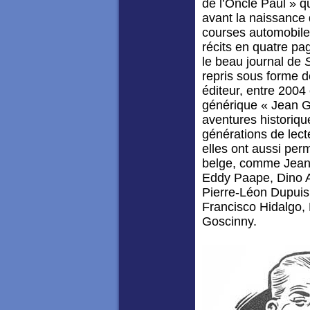
de l’Oncle Paul » 
avant la naissance
courses automobiles
récits en quatre pa
le beau journal de
repris sous forme d
éditeur, entre 2004 
générique « Jean Gr
aventures historiq
générations de lect
elles ont aussi per
belge, comme Jean 
Eddy Paape, Dino A
Pierre-Léon Dupuis,
Francisco Hidalgo,
Goscinny.