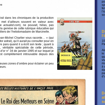
po
sy
fe
l’
so
lisé dans les chroniques de la production
l met d’ailleurs souvent en valeur avec
ère
actuabd.com
), ne pouvait, hélas, pas
e la genèse de cette rubrique éducative qui
D
piliers de l’hebdomadaire de Marcinelle.
l
ean-Michel Charlier vous raconte… » (qui
10
tor astral), qu’il aurait pu consulter pour en
P
re paru quand il a écrit son texte ; quant à
s, véritable spécialiste de cette période,
Al
 d’or
n° 34 de janvier 1995 et sur lequel je
le
 est complètement introuvable depuis des
qu
vi
mo
euses zones d’ombre pour éclairer un peu
à 
teurs.
da
pa
d’
D
a
s