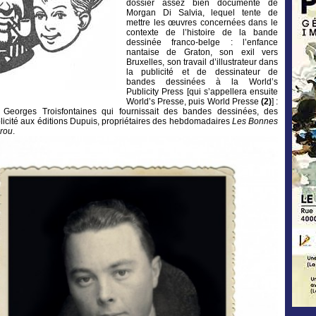
dossier assez bien documenté de
Morgan Di Salvia, lequel tente de
mettre les œuvres concernées dans le
contexte de l’histoire de la bande
dessinée franco-belge : l’enfance
nantaise de Graton, son exil vers
Bruxelles, son travail d’illustrateur dans
la publicité et de dessinateur de
bandes dessinées à la World’s
Publicity Press [qui s’appellera ensuite
World’s Presse, puis World Presse
(2)
] :
r Georges Troisfontaines qui fournissait des bandes dessinées, des
licité aux éditions Dupuis, propriétaires des hebdomadaires
Les
Bonnes
rou
.