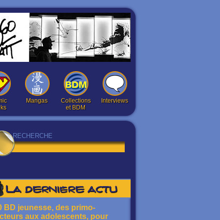
ic
Mangas
Collections
Interviews
ks
et BDM
La dernière actu
0 BD jeunesse, des primo-
ecteurs aux adolescents, pour