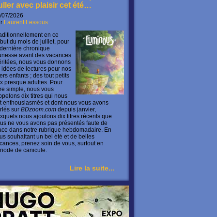
uller avec plaisir cet été…
/07/2026
ar
Laurent Lessous
aditionnellement en ce
but du mois de juillet, pour
 dernière chronique
unesse avant des vacances
ritées, nous vous donnons
 idées de lectures pour nos
ers enfants ; des tout petits
x presque adultes. Pour
ire simple, nous vous
ppelons dix titres qui nous
t enthousiasmés et dont nous vous avons
rlés sur
BDzoom.com
depuis janvier,
xquels nous ajoutons dix titres récents que
us ne vous avons pas présentés faute de
ace dans notre rubrique hebdomadaire. En
us souhaitant un bel été et de belles
cances, prenez soin de vous, surtout en
riode de canicule.
Lire la suite...