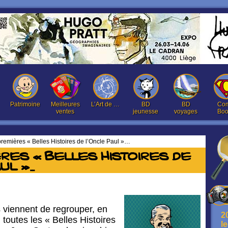
Patrimoine
Meilleures
L’Art de …
BD
BD
Com
ventes
jeunesse
voyages
Boo
remières « Belles Histoires de l’Oncle Paul »…
res « Belles Histoires de
ul »…
 viennent de regrouper, en
2
 toutes les « Belles Histoires
l