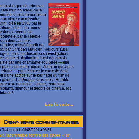
el plaisir que de retrouver,
 sein d’un nouveau cycle
enquêtes délicatement rétro,
 bon vieux commissaire
ffini, créé en 1980 par le
olifique, mais non moins
lentueux, scénariste
dolphe et par le célèbre
ssinateur Jacques
rrandez, relayé à partir de
95 par Christian Maucler ! Toujours aussi
ugon, mais conduisant ses investigations
ec calme et obstination, il est désormais
sisté par une charmante équipière — elle
mplace son fidèle adjoint Morlaine qui a pris
 retraite — pour éclaircir le contexte de la
rt d’une actrice sur le tournage du film de
ngsters « La Poupée sans tête ». Horrible
cident ou homicide, l’affaire, entre faux-
mblants, glamour et décors de cinéma, est
letante !
Lire la suite...
Derniers commentaires
s Ratier a dit le 05/08/2026 à 08:51
kr, l’abominable homme des glaces » : un