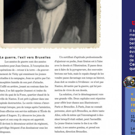
«
t
re
c
11
P
Le
bo