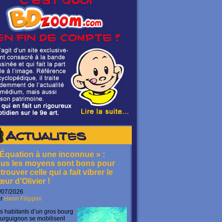
Actualités
 Équation à une inconnue » :
ous les moyens sont bons pour
trouver celle qui a fait vibrer le
œur d’Olivier !
/07/2026
ar
Henri Filippini
s habitants d’un gros bourg
urguignon se mobilisent