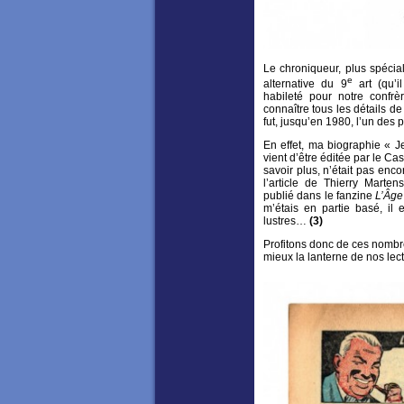
Le chroniqueur, plus spécia
e
alternative du 9
art (qu’i
habileté pour notre confr
connaître tous les détails d
fut, jusqu’en 1980, l’un des 
En effet, ma biographie « J
vient d’être éditée par le Cas
savoir plus, n’était pas enco
l’article de Thierry Marten
publié dans le fanzine
L’Âge
m’étais en partie basé, il
lustres…
(3)
Profitons donc de ces nombr
mieux la lanterne de nos lec