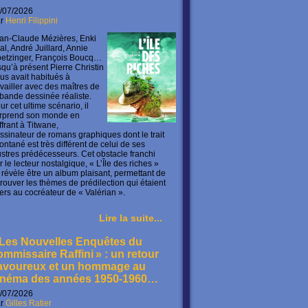
/07/2026
ar
Henri Filippini
an-Claude Mézières, Enki
lal, André Juillard, Annie
etzinger, François Boucq…
squ’à présent Pierre Christin
us avait habitués à
availler avec des maîtres de
 bande dessinée réaliste.
ur cet ultime scénario, il
rprend son monde en
offrant à Titwane,
ssinateur de romans graphiques dont le trait
ontané est très différent de celui de ses
lustres prédécesseurs. Cet obstacle franchi
r le lecteur nostalgique, « L’Île des riches »
 révèle être un album plaisant, permettant de
trouver les thèmes de prédilection qui étaient
ers au cocréateur de « Valérian ».
Lire la suite...
 Les Nouvelles Enquêtes du
ommissaire Raffini » : un retour
avoureux et un hommage au
inéma des années 1950-1960…
/07/2026
ar
Gilles Ratier