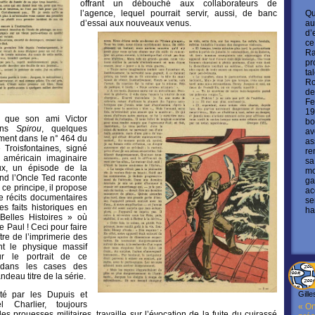
offrant un débouché aux collaborateurs de
Qu
l’agence, lequel pourrait servir, aussi, de banc
au
d’essai aux nouveaux venus.
d’
ce
Ra
pr
ta
Ro
de
Fe
19
s que son ami Victor
bo
dans
Spirou
, quelques
av
ment dans le n° 464 du
as
Troisfontaines, signé
re
américain imaginaire
sa
ux, un épisode de la
mo
nd l’Oncle Ted raconte
ga
 ce principe, il propose
ac
e récits documentaires
se
es faits historiques en
ha
elles Histoires » où
e Paul ! Ceci pour faire
ître de l’imprimerie des
nt le physique massif
ur le portrait de ce
 dans les cases des
ndeau titre de la série.
Gille
té par les Dupuis et
el Charlier, toujours
« On
es prouesses militaires, travaille sur l’évocation de la fuite du cuirassé