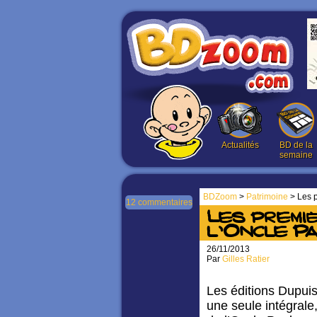
Actualités
BD de la
semaine
BDZoom
>
Patrimoine
> Les p
12 commentaires
Les premiè
l’Oncle Pa
26/11/2013
Par
Gilles Ratier
Les éditions Dupuis
une seule intégrale,