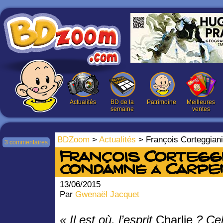
Actualités
BD de la
Patrimoine
Meilleures
semaine
ventes
BDZoom
>
Actualités
> François Corteggia
3 commentaires
François Cortegg
condamné à Carpe
13/06/2015
Par
Gwenaël Jacquet
« Il est où, l’esprit
Charlie
? Ce