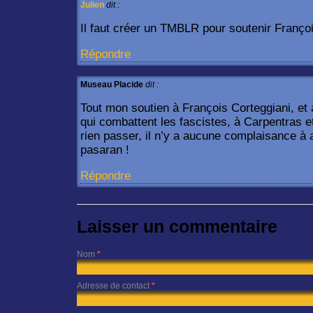
Julien
dit :
Il faut créer un TMBLR pour soutenir Françoi
Répondre
Museau Placide
dit :
Tout mon soutien à François Corteggiani, et 
qui combattent les fascistes, à Carpentras et
rien passer, il n’y a aucune complaisance à 
pasaran !
Répondre
Laisser un commentaire
Nom
*
Adresse de contact
*