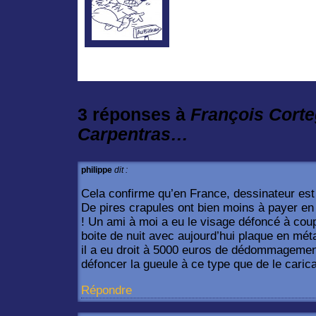
3 réponses à
François Cort
Carpentras…
philippe
dit :
Cela confirme qu’en France, dessinateur est
De pires crapules ont bien moins à payer e
! Un ami à moi a eu le visage défoncé à coup
boite de nuit avec aujourd’hui plaque en méta
il a eu droit à 5000 euros de dédommagem
défoncer la gueule à ce type que de le carica
Répondre