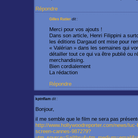
Répondre
Gilles Ratier
dit :
Merci pour vos ajouts !
Dans son article, Henri Filippini a sur
les éditions Dargaud ont mise pour re
« Valérian » dans les semaines qui vont
détailler tout ce qui va être publié ou 
merchandising.
Bien cordialement
La rédaction
Répondre
kptnflam
dit :
Bonjour,
il me semble que le film ne sera pas présen
http://www.hollywoodreporter.com/news/luc-
screen-cannes-987279?
utm_source=Sailthru&utm_medium=email