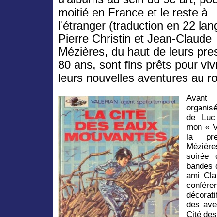
moitié en France et le reste à
l’étranger (traduction en 22 lan
Pierre Christin et Jean-Claude
Mézières, du haut de leurs pr
80 ans, sont fins prêts pour viv
leurs nouvelles aventures au r
Avant 
organisé
de Luc 
mon « Va
la pre
Mézière
soirée 
bandes 
ami Cla
confér
décorati
des ave
Cité de