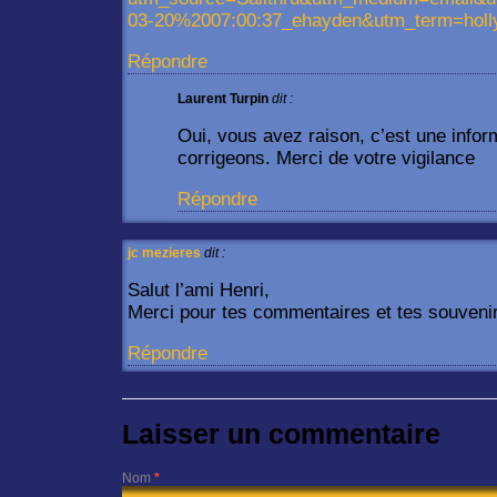
03-20%2007:00:37_ehayden&utm_term=holly
Répondre
Laurent Turpin
dit :
Oui, vous avez raison, c’est une info
corrigeons. Merci de votre vigilance
Répondre
jc mezieres
dit :
Salut l’ami Henri,
Merci pour tes commentaires et tes souven
Répondre
Laisser un commentaire
Nom
*