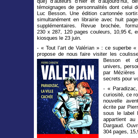
que) d’auteurs d’hier et d’aujourd’hui, de
témoignages de personnalités dont celui d
Luc Besson. Une édition cartonnée sortir
simultanément en librairie avec huit page
supplémentaires. Revue brochée, forma
230 x 287, 120 pages couleurs, 10,95 €, e
kiosques le 23 juin.
- « Tout l’art de Valérian » : ce superbe « 
propose de nous faire visiter les coulis
Besson et 
univers, perso
par Mézières 
secrets pour v
- « Paradizac,
curiosité, ce 
nouvelle aven
écrite par Pier
sous le label 
appartient au
Dargaud. Ouvr
304 pages, 15,9