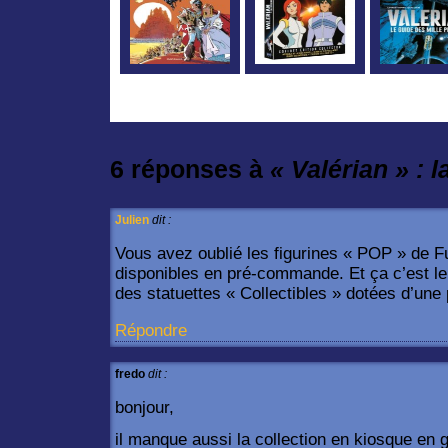
6 réponses à
« Valérian » : 
Julien
dit :
Vous avez oublié les figurines « POP » de Fu
disponibles en pré-commande. Et ça c’est le 
des statuettes « Collectibles » dotées d’une 
Répondre
fredo
dit :
bonjour,
il manque aussi la collection en kiosque en 