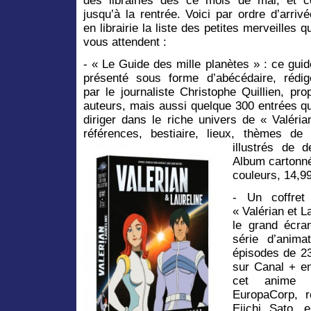
des librairies dès ce mois de mai, et c
jusqu’à la rentrée. Voici par ordre d’arrivé
en librairie la liste des petites merveilles q
vous attendent :
- « Le Guide des mille planètes » : ce guid
présenté sous forme d’abécédaire, rédig
par le journaliste Christophe Quillien, pr
auteurs, mais aussi quelque 300 entrées qu
diriger dans le riche univers de « Valéri
références, bestiaire, lieux, thèmes de
illustrés de 
Album cartonné
couleurs, 14,99
- Un coffre
« Valérian et L
le grand écran
série d’anima
épisodes de 23
sur Canal + e
cet anime 
EuropaCorp, r
Eiichi Sato, 