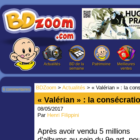
Actualités
BD de la
Patrimoine
Meilleures
semaine
ventes
BDZoom
>
Actualités
> « Valérian » : la cons
6 commentaires
« Valérian » : la consécratio
08/05/2017
Par
Henri Filippini
Après avoir vendu 5 millions
d’albums au sein du 9e art, po