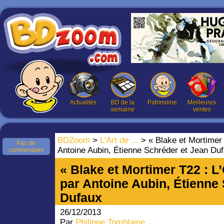
Actualités
BD de la
Patrimoine
Meilleures
semaine
ventes
BDZoom
>
L'Art de ...
> « Blake et Mortimer
Pas de
Antoine Aubin, Étienne Schréder et Jean Du
commentaire
« Blake et Mortimer T22 : 
par Antoine Aubin, Étienne
Dufaux
26/12/2013
Par
Philippe Tomblaine