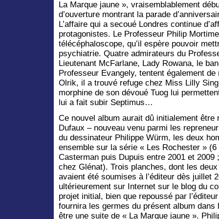
La Marque jaune », vraisemblablement début
d’ouverture montrant la parade d’anniversaire
L’affaire qui a secoué Londres continue d’a
protagonistes. Le Professeur Philip Mortimer
télécéphaloscope, qu’il espère pouvoir mett
psychiatrie. Quatre admirateurs du Profess
Lieutenant McFarlane, Lady Rowana, le banq
Professeur Evangely, tentent également de 
Olrik, il a trouvé refuge chez Miss Lilly Sing
morphine de son dévoué Tuog lui permettent
lui a fait subir Septimus…
Ce nouvel album aurait dû initialement être 
Dufaux – nouveau venu parmi les repreneur
du dessinateur Philippe Würm, les deux ho
ensemble sur la série « Les Rochester » (6
Casterman puis Dupuis entre 2001 et 2009 ;
chez Glénat). Trois planches, dont les deux
avaient été soumises à l’éditeur dès juillet
ultérieurement sur Internet sur le blog du co
projet initial, bien que repoussé par l’édit
fournira les germes du présent album dans l
être une suite de « La Marque jaune ». Phi