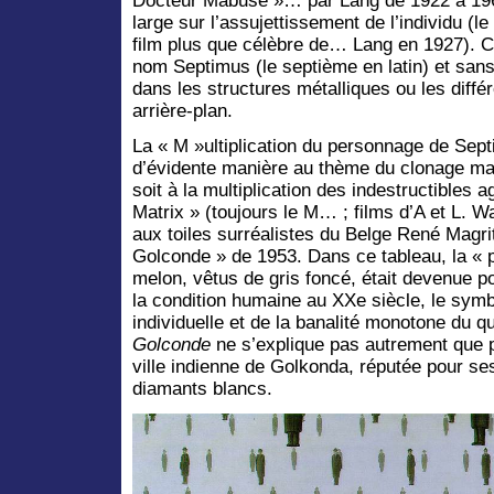
Docteur Mabuse »… par Lang de 1922 à 1960
large sur l’assujettissement de l’individu (l
film plus que célèbre de… Lang en 1927). C
nom Septimus (le septième en latin) et san
dans les structures métalliques ou les diffé
arrière-plan.
La « M »ultiplication du personnage de Sep
d’évidente manière au thème du clonage mai
soit à la multiplication des indestructibles
Matrix » (toujours le M… ; films d’A et L. 
aux toiles surréalistes du Belge René Magritt
Golconde » de 1953. Dans ce tableau, la «
melon, vêtus de gris foncé, était devenue p
la condition humaine au XXe siècle, le symbo
individuelle et de la banalité monotone du qu
Golconde
ne s’explique pas autrement que p
ville indienne de Golkonda, réputée pour s
diamants blancs.