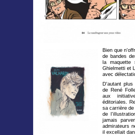
Bien que n’off
de bandes des
la maquette 
Ghielmetti et 
avec délectati
D’autant plus
de René Folle
aux initiati
éditoriales. R
sa carrière de
de l’illustra
jamais parve
admirateurs ne
il excellait da