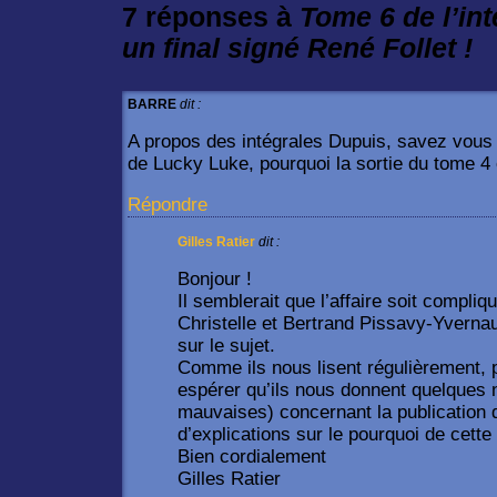
7 réponses à
Tome 6 de l’int
un final signé René Follet !
BARRE
dit :
A propos des intégrales Dupuis, savez vous 
de Lucky Luke, pourquoi la sortie du tome 4 
Répondre
Gilles Ratier
dit :
Bonjour !
Il semblerait que l’affaire soit compliq
Christelle et Bertrand Pissavy-Yvernaul
sur le sujet.
Comme ils nous lisent régulièrement,
espérer qu’ils nous donnent quelques 
mauvaises) concernant la publication 
d’explications sur le pourquoi de cette
Bien cordialement
Gilles Ratier