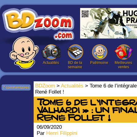
Actualités
BD de la
Patrimoine
Meilleures
semaine
ventes
BDZoom
>
Actualités
> Tome 6 de l’intégrale 
7 commentaires
René Follet !
Tome 6 de l’intégr
Valhardi » : un fin
René Follet !
06/09/2020
Par
Henri Filippini