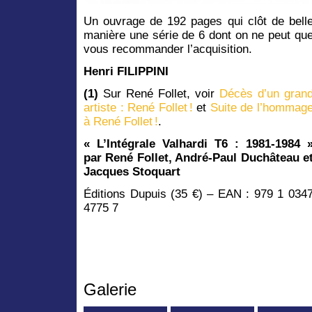
Un ouvrage de 192 pages qui clôt de bell
manière une série de 6 dont on ne peut qu
vous recommander l’acquisition.
Henri FILIPPINI
(1)
Sur René Follet, voir
Décès d’un gran
artiste : René Follet !
et
Suite de l’hommag
à René Follet !
.
« L’Intégrale Valhardi T6 : 1981-1984 
par René Follet, André-Paul Duchâteau e
Jacques Stoquart
Éditions Dupuis (35 €) – EAN : 979 1 034
4775 7
Galerie