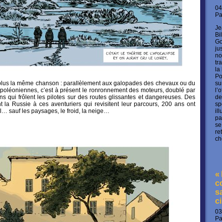
04
P
Je
Bi
Go
ju
no
tr
la
Po
su
 plus la même chanson : parallèlement aux galopades des chevaux ou du
l’
poléoniennes, c’est à présent le ronronnement des moteurs, doublé par
de
s qui frôlent les pilotes sur des routes glissantes et dangereuses. Des
sp
t la Russie à ces aventuriers qui revisitent leur parcours, 200 ans ont
il
il… sauf les paysages, le froid, la neige…
pa
se
re
ch
«
c
s
c
03
P