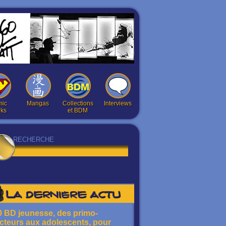
ic
Mangas
Collections
Interviews
ks
et BDM
La dernière actu
0 BD jeunesse, des primo-
ecteurs aux adolescents, pour