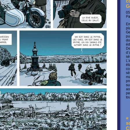
c
G
05
P
En
pl
Ge
pu
do
éd
De
d’
sé
L’
ét
co
sé
ma
pr
su
ao
pe
to
« 
s
C