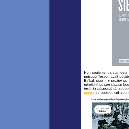
Non seulement c’était déjà 
puisque Tesson avait décid
Baïkal, pour
« y
profiter
de 
miroitant, de son silence
[pou
juste la nécessité de couper
même
à propos de cet album