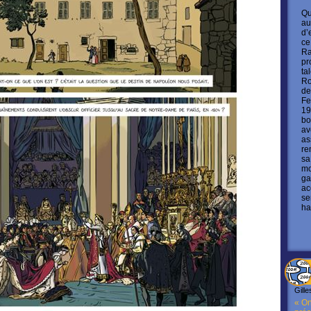
Qu
au
d’
ce
Ra
pr
ta
Ro
de
Fe
19
bo
av
as
re
sa
mo
ga
ac
se
ha
Gille
« On