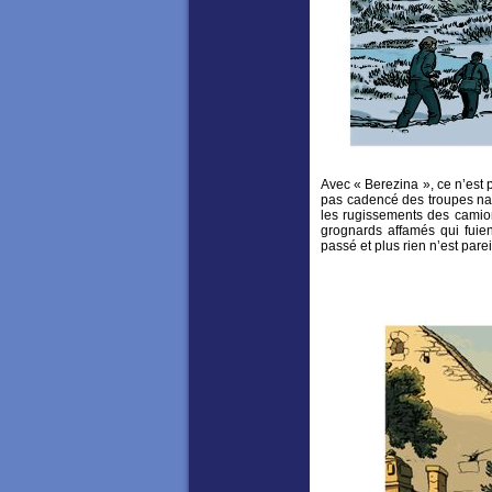
Avec « Berezina », ce n’est
pas cadencé des troupes na
les rugissements des camion
grognards affamés qui fuien
passé et plus rien n’est pare