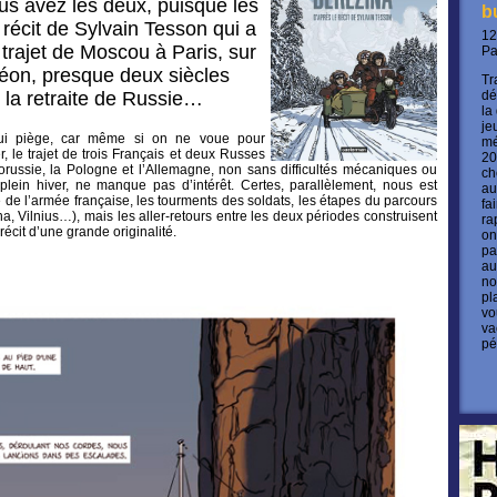
us avez les deux, puisque les
b
 récit de Sylvain Tesson qui a
12
e trajet de Moscou à Paris, sur
P
léon, presque deux siècles
Tr
s la retraite de Russie…
dé
la
je
qui piège, car même si on ne voue pour
mé
r, le trajet de trois Français et deux Russes
20
lorussie, la Pologne et l’Allemagne, non sans difficultés mécaniques ou
ch
 plein hiver, ne manque pas d’intérêt. Certes, parallèlement, nous est
au
 de l’armée française, les tourments des soldats, les étapes du parcours
fa
a, Vilnius…), mais les aller-retours entre les deux périodes construisent
ra
écit d’une grande originalité.
on
pa
au
no
pl
vo
va
pé