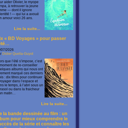
ur aider Olivier, le myope
mpa, à retrouver la jeune
mme — dont il ignore
identité ! — qui lui a avoué
n amour voici 26 ans.
Lire la suite...
ix « BD Voyages » pour passer
’été…
/07/2026
ar
Didier Quella-Guyot
ors que l’été s’impose, c’est
 moment de re-conseiller
elques albums qui nous ont
vement marqué ces derniers
is : dix titres pour continuer
voyager dans l’espace et
ns le temps, à l’abri sous un
rasol ou dans la fraicheur
un matin…
Lire la suite...
e la bande dessinée au film : un
lbum pour mieux comprendre le
uccès de la série et connaître les