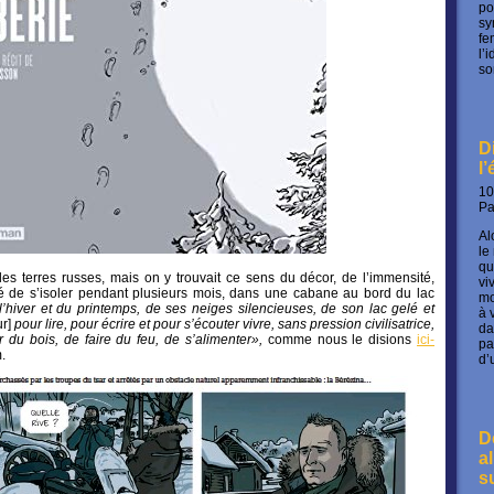
po
sy
fe
l’
so
D
l
10
P
Al
le
qu
les terres russes, mais on y trouvait ce sens du décor, de l’immensité,
vi
é de s’isoler pendant plusieurs mois, dans une cabane au bord du lac
mo
l’hiver et du printemps, de ses neiges silencieuses, de son lac gelé et
à 
r]
pour lire, pour écrire et pour s’écouter vivre, sans pression civilisatrice,
da
 du bois, de faire du feu, de s’alimenter»,
comme nous le disions
ici-
pa
.
d’
D
a
s