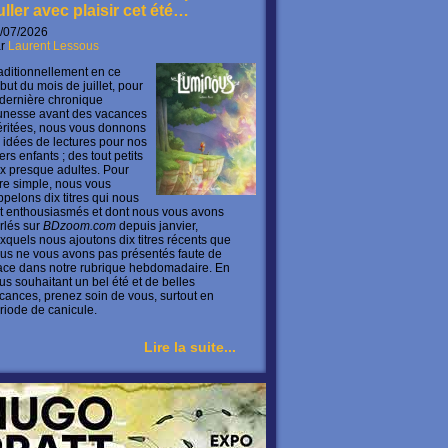
uller avec plaisir cet été…
/07/2026
ar
Laurent Lessous
aditionnellement en ce
but du mois de juillet, pour
 dernière chronique
unesse avant des vacances
ritées, nous vous donnons
 idées de lectures pour nos
ers enfants ; des tout petits
x presque adultes. Pour
ire simple, nous vous
ppelons dix titres qui nous
t enthousiasmés et dont nous vous avons
rlés sur
BDzoom.com
depuis janvier,
xquels nous ajoutons dix titres récents que
us ne vous avons pas présentés faute de
ace dans notre rubrique hebdomadaire. En
us souhaitant un bel été et de belles
cances, prenez soin de vous, surtout en
riode de canicule.
Lire la suite...