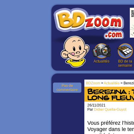
Actualités
BD de la
semaine
BDZoom
>
Actualités
> Berezin
Pas de
commentaire
Berezina :
long fleuv
26/11/2021
Par
Didier Quella-Guyot
Vous préférez l’his
Voyager dans le te