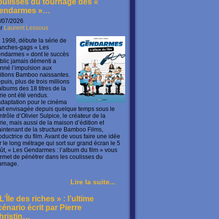
oulisses du tournage des «
endarmes »…
/07/2026
ar
Laurent Lessous
 1998, débute la série de
anches-gags « Les
ndarmes » dont le succès
blic jamais démenti a
nné l’impulsion aux
itions Bamboo naissantes.
puis, plus de trois millions
albums des 18 titres de la
rie ont été vendus.
adaptation pour le cinéma
ait envisagée depuis quelque temps sous le
ntrôle d’Olivier Sulpice, le créateur de la
rie, mais aussi de la maison d’édition et
intenant de la structure Bamboo Films,
oductrice du film. Avant de vous faire une idée
r le long métrage qui sort sur grand écran le 5
ût, « Les Gendarmes : l’album du film » vous
rmet de pénétrer dans les coulisses du
urnage.
Lire la suite...
L’Île des riches » : l’ultime
cénario écrit par Pierre
hristin…