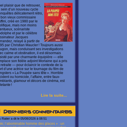
el plaisir que de retrouver,
 sein d’un nouveau cycle
enquêtes délicatement rétro,
 bon vieux commissaire
ffini, créé en 1980 par le
olifique, mais non moins
lentueux, scénariste
dolphe et par le célèbre
ssinateur Jacques
rrandez, relayé à partir de
95 par Christian Maucler ! Toujours aussi
ugon, mais conduisant ses investigations
ec calme et obstination, il est désormais
sisté par une charmante équipière — elle
mplace son fidèle adjoint Morlaine qui a pris
 retraite — pour éclaircir le contexte de la
rt d’une actrice sur le tournage du film de
ngsters « La Poupée sans tête ». Horrible
cident ou homicide, l’affaire, entre faux-
mblants, glamour et décors de cinéma, est
letante !
Lire la suite...
Derniers commentaires
s Ratier a dit le 05/08/2026 à 08:51
kr, l’abominable homme des glaces » : un