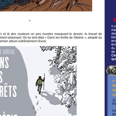
ci et là des couleurs un peu lourdes masquant le dessin, le travail de
ment séduisant. On lui doit déjà « Dans les forêts de Sibérie », adapté du
remier album extrêmement réussi.
«
t
re
c
11
P
Le
bo