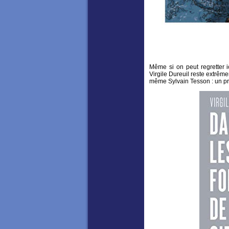
Même si on peut regretter i
Virgile Dureuil reste extrême
même Sylvain Tesson : un p