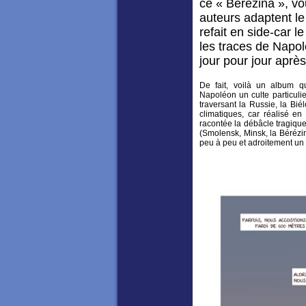
ce « Bérézina », vo
auteurs adaptent le
refait en side-car l
les traces de Napo
jour pour jour aprè
De fait, voilà un album 
Napoléon un culte particulie
traversant la Russie, la Bié
climatiques, car réalisé en
racontée la débâcle tragique
(Smolensk, Minsk, la Bérézin
peu à peu et adroitement un r