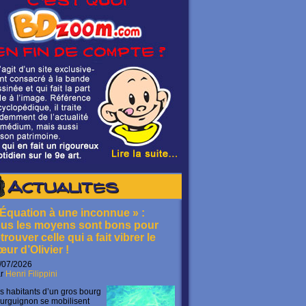
Actualités
 Équation à une inconnue » :
ous les moyens sont bons pour
trouver celle qui a fait vibrer le
œur d’Olivier !
/07/2026
ar
Henri Filippini
s habitants d’un gros bourg
urguignon se mobilisent