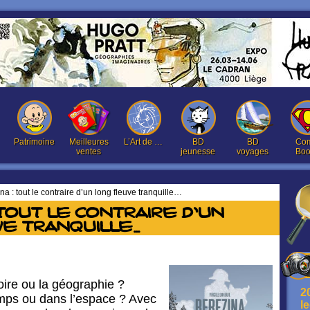
Patrimoine
Meilleures
L’Art de …
BD
BD
Com
ventes
jeunesse
voyages
Boo
a : tout le contraire d’un long fleuve tranquille…
 tout le contraire d’un
e tranquille…
toire ou la géographie ?
2
mps ou dans l’espace ? Avec
l