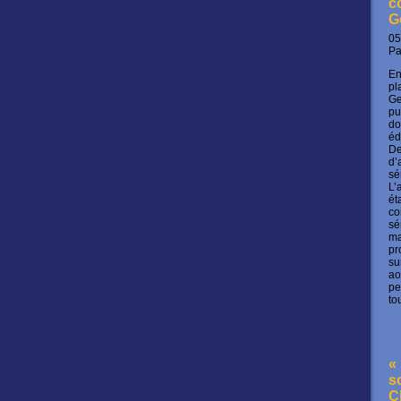
c
G
05
P
En
pl
Ge
pu
do
éd
De
d’
sé
L’
ét
co
sé
ma
pr
su
ao
pe
to
« 
s
C