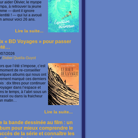
ur aider Olivier, le myope
mpa, à retrouver la jeune
mme — dont il ignore
identité ! — qui lui a avoué
n amour voici 26 ans.
Lire la suite...
ix « BD Voyages » pour passer
’été…
/07/2026
ar
Didier Quella-Guyot
ors que l’été s’impose, c’est
 moment de re-conseiller
elques albums qui nous ont
vement marqué ces derniers
is : dix titres pour continuer
voyager dans l’espace et
ns le temps, à l’abri sous un
rasol ou dans la fraicheur
un matin…
Lire la suite...
e la bande dessinée au film : un
lbum pour mieux comprendre le
uccès de la série et connaître les