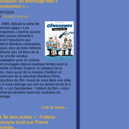
oulisses du tournage des «
endarmes »…
/07/2026
ar
Laurent Lessous
 1998, débute la série de
anches-gags « Les
ndarmes » dont le succès
blic jamais démenti a
nné l’impulsion aux
itions Bamboo naissantes.
puis, plus de trois millions
albums des 18 titres de la
rie ont été vendus.
adaptation pour le cinéma
ait envisagée depuis quelque temps sous le
ntrôle d’Olivier Sulpice, le créateur de la
rie, mais aussi de la maison d’édition et
intenant de la structure Bamboo Films,
oductrice du film. Avant de vous faire une idée
r le long métrage qui sort sur grand écran le 5
ût, « Les Gendarmes : l’album du film » vous
rmet de pénétrer dans les coulisses du
urnage.
Lire la suite...
L’Île des riches » : l’ultime
cénario écrit par Pierre
hristin…