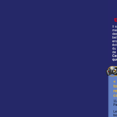
«
t
re
c
11
P
Le
bo