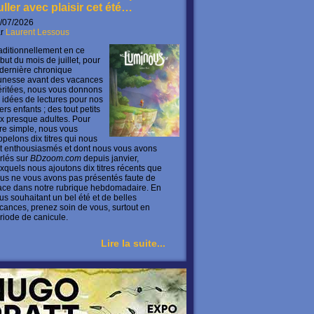
uller avec plaisir cet été…
/07/2026
ar
Laurent Lessous
aditionnellement en ce
but du mois de juillet, pour
 dernière chronique
unesse avant des vacances
ritées, nous vous donnons
 idées de lectures pour nos
ers enfants ; des tout petits
x presque adultes. Pour
ire simple, nous vous
ppelons dix titres qui nous
t enthousiasmés et dont nous vous avons
rlés sur
BDzoom.com
depuis janvier,
xquels nous ajoutons dix titres récents que
us ne vous avons pas présentés faute de
ace dans notre rubrique hebdomadaire. En
us souhaitant un bel été et de belles
cances, prenez soin de vous, surtout en
riode de canicule.
Lire la suite...