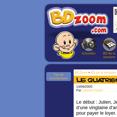
Actualités
BD de la
semaine
BDZoom
>
BD de la semaine
Pas de
commentaire
Le quatri
14/09/2005
Par
Laurent Turpin
Le début : Julien, 
d’une vingtaine d’a
pour payer le loyer.