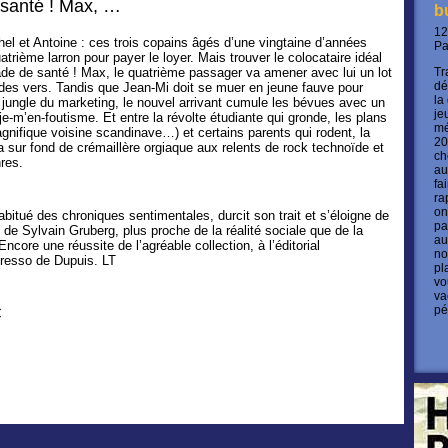
santé ! Max, …
b
12
hel et Antoine : ces trois copains âgés d’une vingtaine d’années
P
atrième larron pour payer le loyer. Mais trouver le colocataire idéal
ade de santé !
Max, le quatrième passager va amener avec lui un lot
Tr
dé
des vers. Tandis que Jean-Mi doit se muer en jeune fauve pour
la
e jungle du marketing, le nouvel arrivant cumule les bévues avec un
je
 je-m’en-foutisme. Et entre la révolte étudiante qui gronde, les plans
mé
agnifique voisine scandinave…) et certains parents qui rodent, la
20
a sur fond de crémaillère orgiaque aux relents de rock technoïde et
ch
res.
au
fa
ra
on
bitué des chroniques sentimentales, durcit son trait et s’éloigne de
pa
it de Sylvain Gruberg, plus proche de la réalité sociale que de la
au
ncore une réussite de l’agréable collection, à l’éditorial
no
resso de Dupuis. LT
pl
vo
va
pé
€