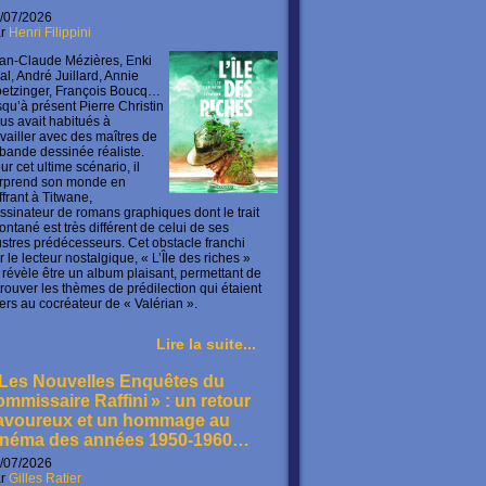
/07/2026
ar
Henri Filippini
an-Claude Mézières, Enki
lal, André Juillard, Annie
etzinger, François Boucq…
squ’à présent Pierre Christin
us avait habitués à
availler avec des maîtres de
 bande dessinée réaliste.
ur cet ultime scénario, il
rprend son monde en
offrant à Titwane,
ssinateur de romans graphiques dont le trait
ontané est très différent de celui de ses
lustres prédécesseurs. Cet obstacle franchi
r le lecteur nostalgique, « L’Île des riches »
 révèle être un album plaisant, permettant de
trouver les thèmes de prédilection qui étaient
ers au cocréateur de « Valérian ».
Lire la suite...
 Les Nouvelles Enquêtes du
ommissaire Raffini » : un retour
avoureux et un hommage au
inéma des années 1950-1960…
/07/2026
ar
Gilles Ratier