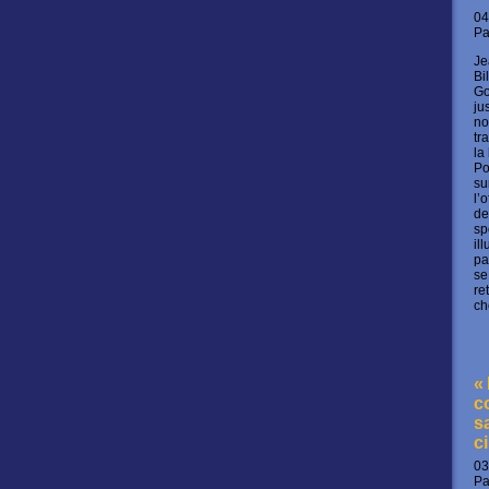
04
P
Je
Bi
Go
ju
no
tr
la
Po
su
l’
de
sp
il
pa
se
re
ch
«
c
s
c
03
P