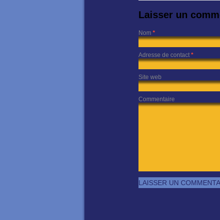
Laisser un comm
Nom
*
Adresse de contact
*
Site web
Commentaire