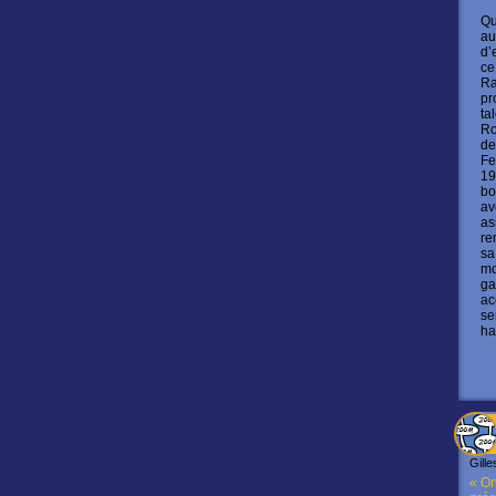
Qu
au
d’
ce
Ra
pr
ta
Ro
de
Fe
19
bo
av
as
re
sa
mo
ga
ac
se
ha
Gille
« On