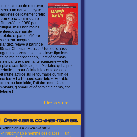
el plaisir que de retrouver,
 sein d’un nouveau cycle
enquêtes délicatement rétro,
 bon vieux commissaire
ffini, créé en 1980 par le
olifique, mais non moins
lentueux, scénariste
dolphe et par le célèbre
ssinateur Jacques
rrandez, relayé à partir de
95 par Christian Maucler ! Toujours aussi
ugon, mais conduisant ses investigations
ec calme et obstination, il est désormais
sisté par une charmante équipière — elle
mplace son fidèle adjoint Morlaine qui a pris
 retraite — pour éclaircir le contexte de la
rt d’une actrice sur le tournage du film de
ngsters « La Poupée sans tête ». Horrible
cident ou homicide, l’affaire, entre faux-
mblants, glamour et décors de cinéma, est
letante !
Lire la suite...
Derniers commentaires
s Ratier a dit le 05/08/2026 à 08:51
kr, l’abominable homme des glaces » : un