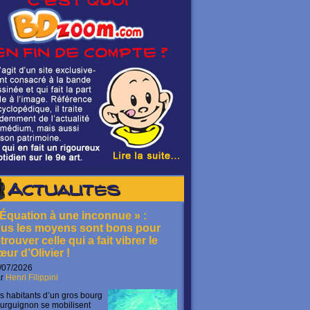
Actualités
 Équation à une inconnue » :
ous les moyens sont bons pour
trouver celle qui a fait vibrer le
œur d’Olivier !
/07/2026
ar
Henri Filippini
s habitants d’un gros bourg
urguignon se mobilisent