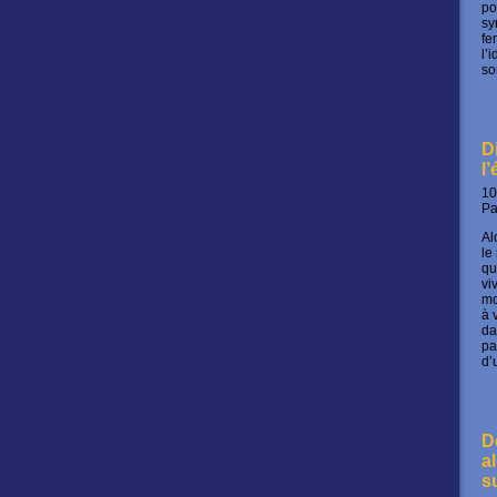
po
sy
fe
l’
so
D
l
10
P
Al
le
qu
vi
mo
à 
da
pa
d’
D
a
s