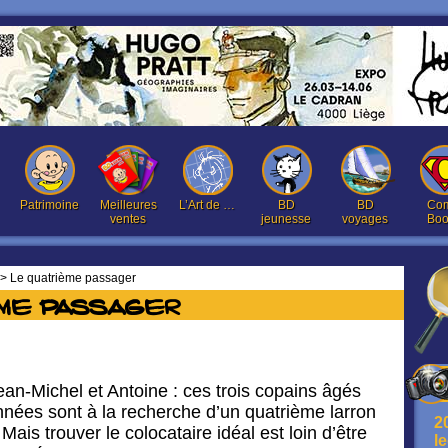
Patrimoine
Meilleures
L’Art de …
BD
BD
Com
ventes
jeunesse
voyages
Boo
> Le quatrième passager
ème passager
Jean-Michel et Antoine : ces trois copains âgés
nnées sont à la recherche d’un quatrième larron
2
 Mais trouver le colocataire idéal est loin d’être
l