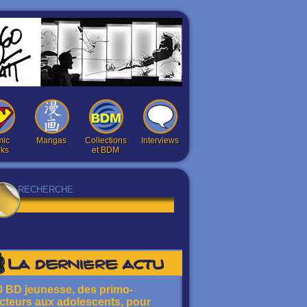
ic
Mangas
Collections
Interviews
ks
et BDM
La dernière actu
0 BD jeunesse, des primo-
ecteurs aux adolescents, pour