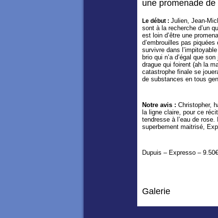
une promenade de 
Julien, Jean-Mic
Le début :
sont à la recherche d’un qu
est loin d’être une promen
d’embrouilles pas piquées 
survivre dans l’impitoyabl
brio qui n’a d’égal que son
drague qui foirent (ah la m
catastrophe finale se jouer
de substances en tous gen
Notre avis :
Christopher, ha
la ligne claire, pour ce réc
tendresse à l’eau de rose. E
superbement maitrisé, Exp
Dupuis – Expresso – 9.50
Galerie