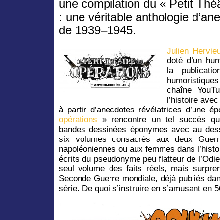
une compilation du « Petit Thé
: une véritable anthologie d’an
de 1939–1945.
Julien Hervie
doté d’un hum
la publicati
humoristique
chaîne YouTu
l’histoire ave
à partir d’anecdotes révélatrices d’une é
opérations
» rencontre un tel succès qu’
bandes dessinées éponymes avec au dess
six volumes consacrés aux deux Guerre
napoléoniennes ou aux femmes dans l’histoir
écrits du pseudonyme peu flatteur de l’Odi
seul volume des faits réels, mais surpre
Seconde Guerre mondiale, déjà publiés dan
série. De quoi s’instruire en s’amusant en 