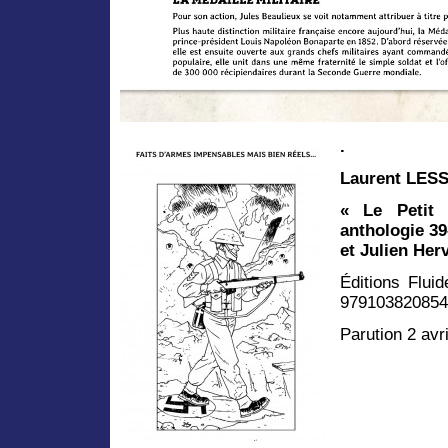
.
Laurent LES
« Le Petit 
anthologie 39
et Julien Her
Éditions Flui
979103820854
Parution 2 avr