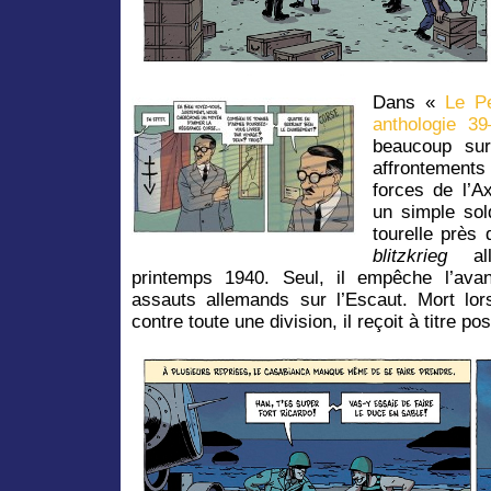
Dans «
Le Pe
anthologie 3
beaucoup su
affrontement
forces de l’A
un simple sol
tourelle près 
blitzkrieg
all
printemps 1940. Seul, il empêche l’ava
assauts allemands sur l’Escaut. Mort lo
contre toute une division, il reçoit à titre po