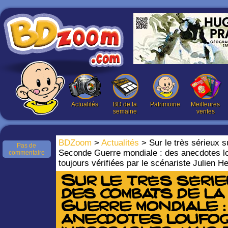
Actualités
BD de la
Patrimoine
Meilleures
semaine
ventes
BDZoom
>
Actualités
> Sur le très sérieux s
Pas de
Seconde Guerre mondiale : des anecdotes l
commentaire
toujours vérifiées par le scénariste Julien 
Sur le très séri
des combats de l
Guerre mondiale :
anecdotes loufo