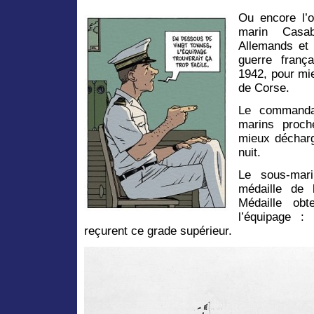
Ou encore l’
marin Casa
Allemands et 
guerre franç
1942, pour mie
de Corse.
Le commandan
marins proch
mieux décharg
nuit.
Le sous-mar
médaille de 
Médaille ob
l’équipage :
reçurent ce grade supérieur.