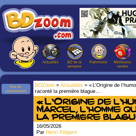
Actualités
BD de la
Patrimoine
Meilleures
semaine
ventes
BDZoom
>
Actualités
> « L’Origine de l’humo
Pas de
raconté la première blague…
commentaire
« L’Origine de l’hu
Marcel, l’homme q
la première blagu
16/05/2026
Par
Henri Filippini