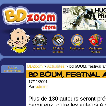
Actualités
BD de la
Patrimoine
Meilleures
semaine
ventes
BDZoom
>
Actualités
> bd bOUM, festival ar
Pas de
commentaire
bd bOUM, festival 
17/11/2001
Par
admin
Plus de 130 auteurs seront prése
parmi eux, outre les auteurs à 