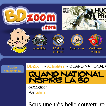
Actualités
BD de la
Patrimoine
Meilleures
semaine
ventes
BDZoom
>
Actualités
> QUAND NATIONAL 
Pas de
commentaire
QUAND NATIONAL
INSPIRE LA BD
08/11/2004
Par
admin
Sous une très belle couverture 