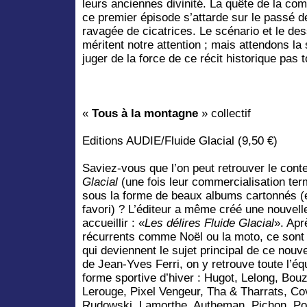
leurs anciennes divinité. La quête de la c
ce premier épisode s’attarde sur le passé d
ravagée de cicatrices. Le scénario et le des
méritent notre attention ; mais attendons la
juger de la force de ce récit historique pas 
«
Tous à la montagne
» collectif
Editions AUDIE/Fluide Glacial (9,50 €)
Saviez-vous que l’on peut retrouver le con
Glacial
(une fois leur commercialisation te
sous la forme de beaux albums cartonnés (e
favori) ? L’éditeur a même créé une nouvelle
accueillir : «
Les délires Fluide Glacial
». Apr
récurrents comme Noël ou la moto, ce sont
qui deviennent le sujet principal de ce nou
de Jean-Yves Ferri, on y retrouve toute l’é
forme sportive d’hiver : Hugot, Lelong, Bou
Lerouge, Pixel Vengeur, Tha & Tharrats, Cov
Rudowski, Lamorthe, Autheman, Pichon, Pou