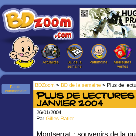
Actualités
BD de la
Patrimoine
Meilleures
semaine
ventes
BDZoom
>
BD de la semaine
> Plus de lectu
Pas de
commentaire
Plus de lectures n
janvier 2004
26/01/2004
Par
Gilles Ratier
Montserrat : souvenirs de la gu