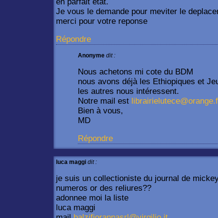
en parfait etat.
Je vous le demande pour meviter le deplace
merci pour votre reponse
Répondre
Anonyme
dit :
Nous achetons mi cote du BDM
nous avons déjà les Ethiopiques et Je
les autres nous intéressent.
Notre mail est
librairielutece@orange.f
Bien à vous,
MD
Répondre
luca maggi
dit :
je suis un collectioniste du journal de mick
numeros or des reliures??
adonnee moi la liste
luca maggi
mail
balzifiorannasrl@virgilio.it