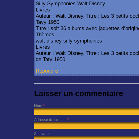
Silly Symphonies Walt Disney
Livres
Auteur : Walt Disney, Titre : Les 3 petits c
Tayy 1950
Titre : soit 36 albums avec jaquettes d’origin
Thèmes
walt disney silly symphonies
Livres
Auteur : Walt Disney, Titre : Les 3 petits c
de Taty 1950
Répondre
Laisser un commentaire
Nom
*
Adresse de contact
*
Site web