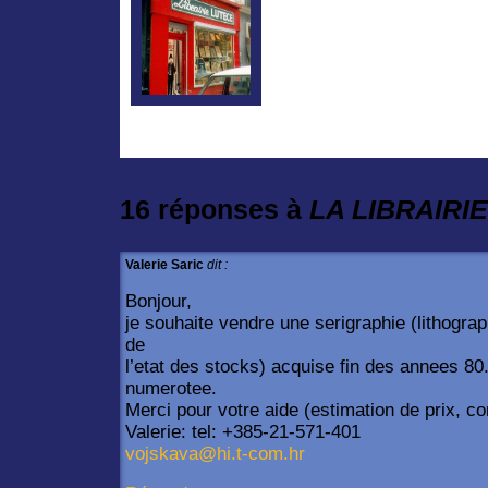
16 réponses à
LA LIBRAIRI
Valerie Saric
dit :
Bonjour,
je souhaite vendre une serigraphie (lithograp
de
l’etat des stocks) acquise fin des annees 80.
numerotee.
Merci pour votre aide (estimation de prix, c
Valerie: tel: +385-21-571-401
vojskava@hi.t-com.hr