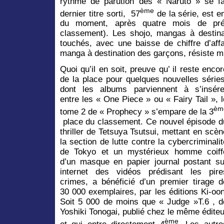
rythme de parution des « Naruto » se fai
ème
dernier titre sorti, 57
de la série, est e
du moment, après quatre mois de pré
classement). Les shojo, mangas à destinat
touchés, avec une baisse de chiffre d’aff
manga à destination des garçons, résiste m
Quoi qu’il en soit, preuve qu’ il reste encor
de la place pour quelques nouvelles séries
dont les albums parviennent à s’insére
entre les « One Piece » ou « Fairy Tail », l
èm
tome 2 de « Prophecy » s’empare de la 3
place du classement. Ce nouvel épisode d
thriller de Tetsuya Tsutsui, mettant en scèn
la section de lutte contre la cybercriminalit
de Tokyo et un mystérieux homme coiff
d’un masque en papier journal postant su
internet des vidéos prédisant les pire
crimes, a bénéficié d’un premier tirage d
30 000 exemplaires, par les éditions Ki-oon
Soit 5 000 de moins que « Judge »T.6 , d
Yoshiki Tonogai, publié chez le même éditeu
ème