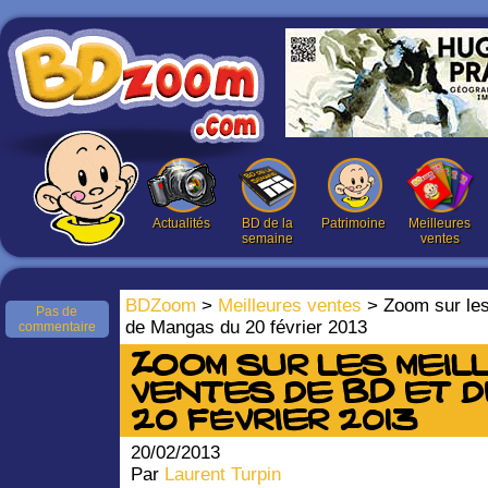
Actualités
BD de la
Patrimoine
Meilleures
semaine
ventes
BDZoom
>
Meilleures ventes
> Zoom sur les
Pas de
de Mangas du 20 février 2013
commentaire
Zoom sur les meil
ventes de BD et 
20 février 2013
20/02/2013
Par
Laurent Turpin