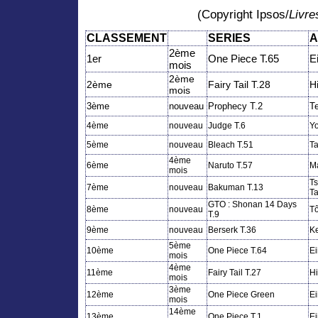
(Copyright Ipsos/
Livr
CLASSEMENT
SERIES
A
2ème
1er
One Piece T.65
E
mois
2ème
2ème
Fairy Tail T.28
H
mois
3ème
nouveau
Prophecy T.2
T
4ème
nouveau
Judge T.6
Yo
5ème
nouveau
Bleach T.51
Ta
4ème
6ème
Naruto T.57
M
mois
T
7ème
nouveau
Bakuman T.13
Ta
GTO : Shonan 14 Days
8ème
nouveau
Tô
T.9
9ème
nouveau
Berserk T.36
Ke
5ème
10ème
One Piece T.64
Ei
mois
4ème
11ème
Fairy Tail T.27
H
mois
3ème
12ème
One Piece Green
Ei
mois
14ème
13ème
One Piece T.1
Ei