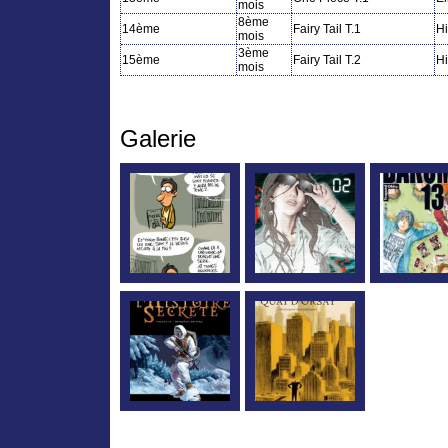
mois
8ème
14ème
Fairy Tail T.1
H
mois
3ème
15ème
Fairy Tail T.2
H
mois
Galerie