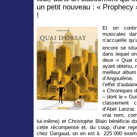
un petit nouveau : « Prophecy 
!
Et on conti
musicales da
n’accueille qu’
encore se situ
dans lequel on
deux « Quai d
ayant obtenu, 
meilleur album 
d’Angoulême.
l’effet d’aubai
« Chroniques d
– dont le « Gu
classement c
d’Abel Lanzac 
vrai nom, com
lui-même) et Christophe Blain bénéficie d
cette récompense et, du coup, d’une repr
chez Dargaud, on en est à 225 000 exemp