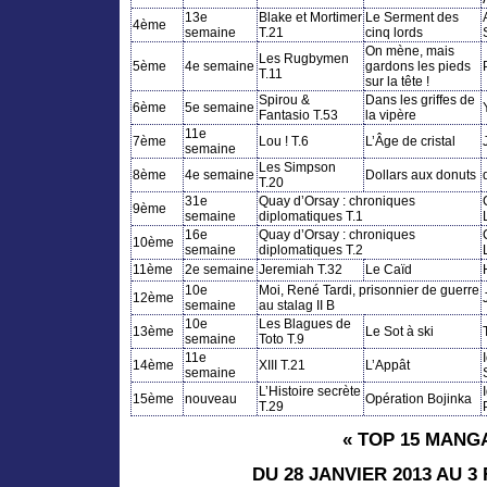
13e
Blake et Mortimer
Le Serment des
4ème
semaine
T.21
cinq lords
On mène, mais
Les Rugbymen
5ème
4e semaine
gardons les pieds
T.11
sur la tête !
Spirou &
Dans les griffes de
6ème
5e semaine
Fantasio T.53
la vipère
11e
7ème
Lou ! T.6
L’Âge de cristal
semaine
Les Simpson
8ème
4e semaine
Dollars aux donuts
T.20
31e
Quay d’Orsay : chroniques
9ème
semaine
diplomatiques T.1
16e
Quay d’Orsay : chroniques
10ème
semaine
diplomatiques T.2
11ème
2e semaine
Jeremiah T.32
Le Caïd
10e
Moi, René Tardi, prisonnier de guerre
12ème
semaine
au stalag II B
10e
Les Blagues de
13ème
Le Sot à ski
semaine
Toto T.9
11e
14ème
XIII T.21
L’Appât
semaine
L’Histoire secrète
15ème
nouveau
Opération Bojinka
T.29
« TOP 15 MANG
DU 28 JANVIER 2013 AU 3