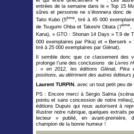
et qui entre directement 4
. Les autre
entrées de la semaine dans le « Top 15 Ma
sûres et personne ne s’étonnera donc de 
ème
Taito Kubo (5
, tiré à 45 000 exemplair
ème
de Tsugumi Ohba et Takeshi Obata (7
,
Kana), « GTO : Shonan 14 Days » T.9 de T
000 exemplaires par Pika) et « Berserk » 
tiré à 25 000 exemplaires par Glénat).
Il semble donc que ce classement des v
prolonge l’une des conclusions de
Livres 
: «
en 2012, les éditions Glénat, Pika 
positions, au détriment des autres éditeur
Laurent TURPIN
, avec un tout petit peu de 
PS : Encore merci à Sergio Salma (scénar
pointu et sans concession de notre milieu)
éditions Dupuis qui nous autorisent à rep
illustrer notre rubrique, quelques extraits p
lecteur
» publié, en avant-première,
champion de la bonne humeur !