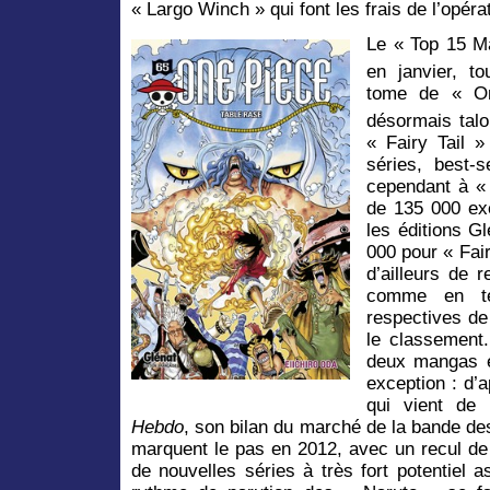
« Largo Winch » qui font les frais de l’opérat
Le « Top 15 M
en janvier, t
tome de « On
désormais talo
« Fairy Tail 
séries, best-
cependant à «
de 135 000 ex
les éditions G
000 pour « Fair
d’ailleurs de 
comme en té
respectives de
le classement.
deux mangas e
exception : d
qui vient de 
Hebdo
, son bilan du marché de la bande d
marquent le pas en 2012, avec un recul de 
de nouvelles séries à très fort potentiel 