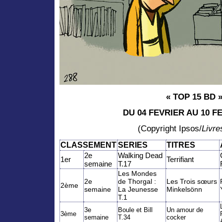
« TOP 15 BD »
DU 04 FEVRIER AU 10 F
(Copyright Ipsos/
Livr
CLASSEMENT
SERIES
TITRES
2e
Walking Dead
1er
Terrifiant
semaine
T.17
Les Mondes
2e
de Thorgal :
Les Trois sœurs
2ème
semaine
La Jeunesse
Minkelsönn
T.1
3e
Boule et Bill
Un amour de
3ème
semaine
T.34
cocker