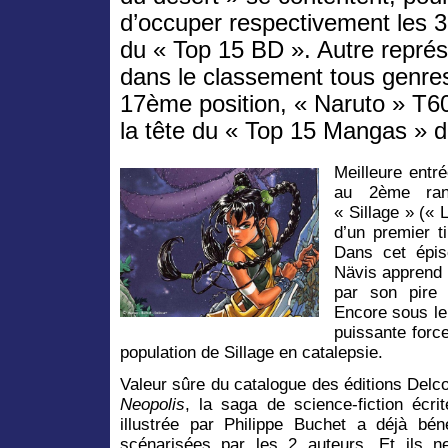
d’occuper respectivement les 
du « Top 15 BD ». Autre représ
dans le classement tous genre
17ème position, « Naruto » T6
la tête du « Top 15 Mangas » d
Meilleure entr
au 2ème ran
« Sillage » (« 
d’un premier t
Dans cet épis
Nävis apprend 
par son pire 
Encore sous le 
puissante forc
population de Sillage en catalepsie.
Valeur sûre du catalogue des éditions Delcou
Neopolis
, la saga de science-fiction écr
illustrée par Philippe Buchet a déjà bén
scénarisées par les 2 auteurs. Et ils n