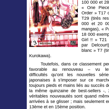
100 000 et 28
« One Piec
Order » T17
T29
(
tirés r
000 et 20 0
mangas), « P
18 000 exempl
Girl !! » T21
par Delcour
blanc » T7
(
t
Kurokawa).
Toutefois, dans ce classement pe
favorable au renouveau – vu le
difficultés qu’ont les nouvelles série
japonaises à s’imposer sur ce march
toujours pieds et mains liés au succès d
la même quinzaine de best-sellers -, 
véritables nouveautés sont quand mêm
arrivées à se glisser ; mais seulement e
13ème et en 15ème position.