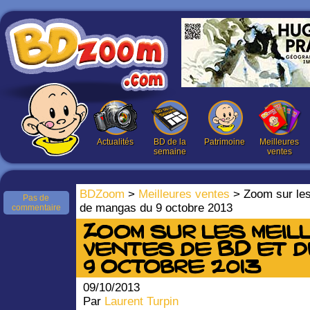
Actualités
BD de la
Patrimoine
Meilleures
semaine
ventes
BDZoom
>
Meilleures ventes
> Zoom sur les
Pas de
de mangas du 9 octobre 2013
commentaire
Zoom sur les meil
ventes de BD et 
9 octobre 2013
09/10/2013
Par
Laurent Turpin