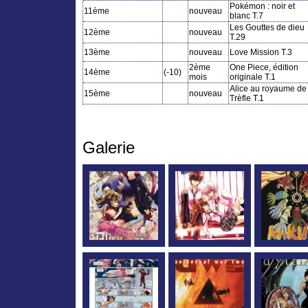
Pokémon : noir et
11ème
nouveau
blanc T.7
Les Gouttes de dieu
12ème
nouveau
T.29
13ème
nouveau
Love Mission T.3
2ème
One Piece, édition
14ème
(-10)
mois
originale T.1
Alice au royaume de
15ème
nouveau
Trèfle T.1
Galerie