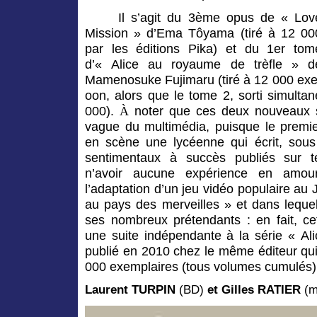
Il s’agit du 3ème opus de « Lov
Mission » d’Ema Tôyama (tiré à 12 00
par les éditions Pika) et du 1er tom
d’« Alice au royaume de trèfle » d
Mamenosuke Fujimaru (tiré à 12 000 exem
oon, alors que le tome 2, sorti simultan
000
).
noter que ces deux nouveaux s
À
vague du multimédia, puisque le premi
en scène une lycéenne qui écrit, so
sentimentaux à succès publiés sur t
n’avoir aucune expérience en amou
l’adaptation d’un jeu vidéo populaire au 
au pays des merveilles » et dans lequel 
ses nombreux prétendants : en fait, cet
une suite indépendante à la série « A
publié en 2010 chez le même éditeur qu
000 exemplaires (tous volumes cumulés)
Laurent TURPIN
(BD)
et Gilles RATIER
(m