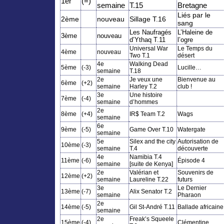
1er
(=)
semaine
T.15
Bretagne
Liés par le
2ème
nouveau
Sillage T.16
sang
Les Naufragés
L’Haleine de
3ème
nouveau
d’Ythaq T.11
l’ogre
Universal War
Le Temps du
4ème
nouveau
Two T.1
désert
4e
Walking Dead
5ème
(-3)
Lucille…
semaine
T.18
2e
Je veux une
Bienvenue au
6ème
(+2)
semaine
Harley T.2
club !
3e
Une histoire
7ème
(-4)
semaine
d’hommes
2e
8ème
(+4)
IR$ Team T.2
Wags
semaine
6e
9ème
(-5)
Game Over T.10
Watergate
semaine
5e
Silex and the city
Autorisation de
10ème
(-3)
semaine
T.4
découverte
4e
Namibia T.4
11ème
(-6)
Épisode 4
semaine
[suite de Kenya]
2e
Valérian et
Souvenirs de
12ème
(+2)
semaine
Laureline T.22
futurs
3e
Le Dernier
13ème
(-7)
Alix Senator T.2
semaine
Pharaon
2e
14ème
(-5)
Gil St-André T.11
Ballade africaine
semaine
2e
Freak’s Squeele
15ème
(-4)
Clémentine