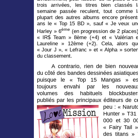
trois arrivées, les titres bien classés l
semaine passée reculent, tout comme l
plupart des autres albums encore présent
ans le « Top 15 BD », sauf « Je veux un
ème
Harley » 6
(en progression de 2 places)
« IR$ Team » 8ème (+4) et « Valérian e
Laureline » 12ème (+2). Cela, alors qu
« Jour J », « Lefranc » et « Alpha » sorten
du classement.
A contrario, rien de bien nouvea
du côté des bandes dessinées asiatiques
puisque le
« Top 15 Mangas » es
toujours envahi par les nouveau
volumes des habituels blockbuster
publiés par les principaux éditeurs de c
peu :
« Narut
Hunter » T31 
000 et 30 00
« Fairy Tail 
des titans 