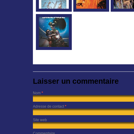
Laisser un commentaire
Nom
*
Adresse de contact
*
Site web
Commentaire