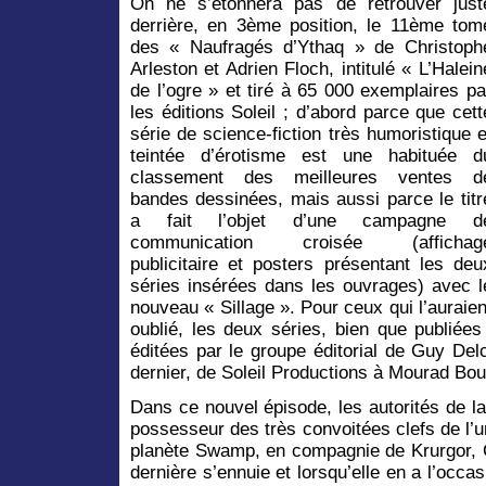
On ne s’étonnera pas de retrouver just
derrière, en 3ème position, le 11ème tom
des « Naufragés d’Ythaq » de Christoph
Arleston et Adrien Floch, intitulé « L’Halein
de l’ogre » et tiré à 65 000 exemplaires pa
les éditions Soleil ; d’abord parce que cett
série de science-fiction très humoristique e
teintée d’érotisme est une habituée d
classement des meilleures ventes d
bandes dessinées, mais aussi parce le titr
a fait l’objet d’une campagne d
communication croisée (affichag
publicitaire et posters présentant les deu
séries insérées dans les ouvrages) avec l
nouveau « Sillage ». Pour ceux qui l’auraien
oublié, les deux séries, bien que publiées
éditées par le groupe éditorial de Guy Del
dernier, de Soleil Productions à Mourad Boud
Dans ce nouvel épisode, les autorités de l
possesseur des très convoitées clefs de l’un
planète Swamp, en compagnie de Krurgor, Ca
dernière s’ennuie et lorsqu’elle en a l’occa