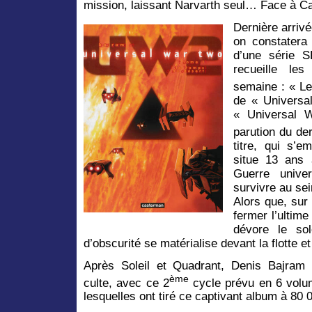
mission, laissant Narvarth seul… Face à Cal
Dernière arriv
on constatera 
d’une série S
recueille les
semaine : « Le
de « Universal
« Universal 
parution du der
titre, qui s’
situe 13 ans 
Guerre univer
survivre au sei
Alors que, sur 
fermer l’ultime
dévore le sol
d’obscurité se matérialise devant la flotte 
Après Soleil et Quadrant, Denis Bajram 
ème
culte, avec ce 2
cycle prévu en 6 volu
lesquelles ont tiré ce captivant album à 80