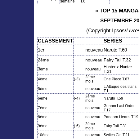
semaine
T.6
« TOP 15 MANGAS
SEPTEMBRE 20
(Copyright Ipsos/
Livr
CLASSEMENT
SERIES
1er
nouveau
Naruto T.60
2ème
nouveau
Fairy Tail T.32
Hunter x Hunter
3ème
nouveau
T.31
2ème
4ème
(-3)
One Piece T.67
mois
L’Attaque des titans
5ème
nouveau
T.1
2ème
6ème
(-4)
Naruto T.59
mois
Gunnm Last Order
7ème
nouveau
T.17
8ème
nouveau
Pandora Hearts T.19
2ème
9ème
(-6)
Fairy Tail T.31
mois
10ème
nouveau
Switch Girl T.21