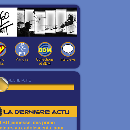
ic
Mangas
Collections
Interviews
ks
et BDM
La dernière actu
0 BD jeunesse, des primo-
ecteurs aux adolescents, pour