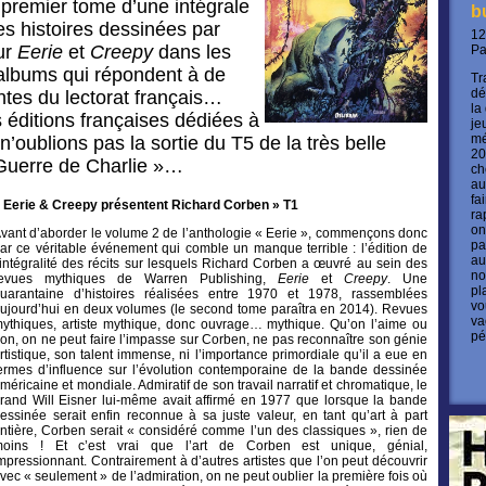
e premier tome d’une intégrale
b
s histoires dessinées par
12
ur
Eerie
et
Creepy
dans les
P
lbums qui répondent à de
Tr
dé
ntes du lectorat français…
la
s éditions françaises dédiées à
je
mé
’oublions pas la sortie du T5 de la très belle
20
Guerre de Charlie »…
ch
au
fa
 Eerie & Creepy présentent Richard Corben » T1
ra
on
vant d’aborder le volume 2 de l’anthologie « Eerie », commençons donc
pa
ar ce véritable événement qui comble un manque terrible : l’édition de
au
’intégralité des récits sur lesquels Richard Corben a œuvré au sein des
no
evues mythiques de Warren Publishing,
Eerie
et
Creepy
. Une
pl
uarantaine d’histoires réalisées entre 1970 et 1978, rassemblées
vo
ujourd’hui en deux volumes (le second tome paraîtra en 2014). Revues
va
ythiques, artiste mythique, donc ouvrage… mythique. Qu’on l’aime ou
pé
on, on ne peut faire l’impasse sur Corben, ne pas reconnaître son génie
rtistique, son talent immense, ni l’importance primordiale qu’il a eue en
ermes d’influence sur l’évolution contemporaine de la bande dessinée
méricaine et mondiale. Admiratif de son travail narratif et chromatique, le
rand Will Eisner lui-même avait affirmé en 1977 que lorsque la bande
essinée serait enfin reconnue à sa juste valeur, en tant qu’art à part
ntière, Corben serait « considéré comme l’un des classiques », rien de
oins ! Et c’est vrai que l’art de Corben est unique, génial,
mpressionnant. Contrairement à d’autres artistes que l’on peut découvrir
vec « seulement » de l’admiration, on ne peut oublier la première fois où