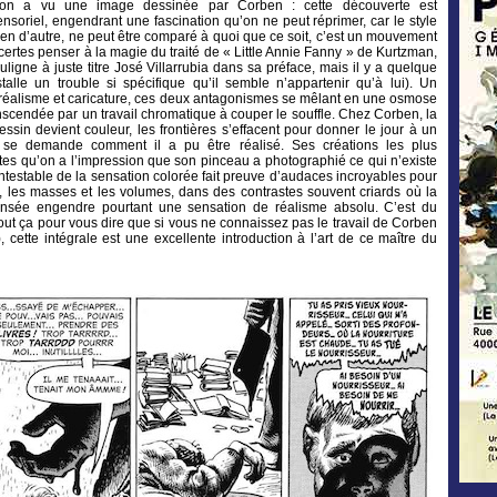
’on a vu une image dessinée par Corben : cette découverte est
soriel, engendrant une fascination qu’on ne peut réprimer, car le style
en d’autre, ne peut être comparé à quoi que ce soit, c’est un mouvement
t certes penser à la magie du traité de « Little Annie Fanny » de Kurtzman,
ligne à juste titre José Villarrubia dans sa préface, mais il y a quelque
alle un trouble si spécifique qu’il semble n’appartenir qu’à lui). Un
réalisme et caricature, ces deux antagonismes se mêlant en une osmose
nscendée par un travail chromatique à couper le souffle. Chez Corben, la
essin devient couleur, les frontières s’effacent pour donner le jour à un
on se demande comment il a pu être réalisé. Ses créations les plus
stes qu’on a l’impression que son pinceau a photographié ce qui n’existe
ntestable de la sensation colorée fait preuve d’audaces incroyables pour
e, les masses et les volumes, dans des contrastes souvent criards où la
ensée engendre pourtant une sensation de réalisme absolu. C’est du
 Tout ça pour vous dire que si vous ne connaissez pas le travail de Corben
 cette intégrale est une excellente introduction à l’art de ce maître du