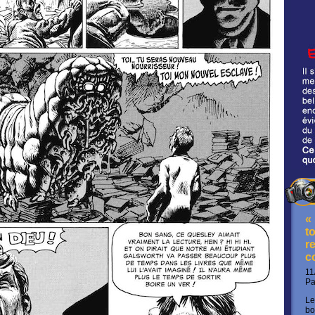
«
t
re
c
11
P
Le
bo