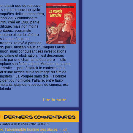
el plaisir que de retrouver,
 sein d’un nouveau cycle
enquêtes délicatement rétro,
 bon vieux commissaire
ffini, créé en 1980 par le
olifique, mais non moins
lentueux, scénariste
dolphe et par le célèbre
ssinateur Jacques
rrandez, relayé à partir de
95 par Christian Maucler ! Toujours aussi
ugon, mais conduisant ses investigations
ec calme et obstination, il est désormais
sisté par une charmante équipière — elle
mplace son fidèle adjoint Morlaine qui a pris
 retraite — pour éclaircir le contexte de la
rt d’une actrice sur le tournage du film de
ngsters « La Poupée sans tête ». Horrible
cident ou homicide, l’affaire, entre faux-
mblants, glamour et décors de cinéma, est
letante !
Lire la suite...
Derniers commentaires
s Ratier a dit le 05/08/2026 à 08:51
kr, l’abominable homme des glaces » : un