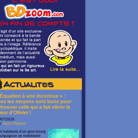
Actualités
 Équation à une inconnue » :
ous les moyens sont bons pour
trouver celle qui a fait vibrer le
œur d’Olivier !
/07/2026
ar
Henri Filippini
s habitants d’un gros bourg
urguignon se mobilisent