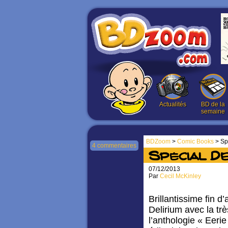
Actualités
BD de la
semaine
BDZoom
>
Comic Books
> Sp
4 commentaires
Spécial De
07/12/2013
Par
Cecil McKinley
Brillantissime fin d
Delirium avec la tr
l’anthologie « Eeri