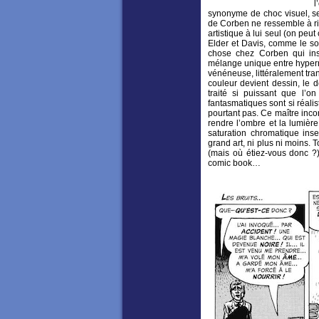
l
synonyme de choc visuel, sen
de Corben ne ressemble à ri
artistique à lui seul (on peu
Elder et Davis, comme le sou
chose chez Corben qui inst
mélange unique entre hyper
vénéneuse, littéralement tra
couleur devient dessin, le d
traité si puissant que l’
fantasmatiques sont si réali
pourtant pas. Ce maître inco
rendre l’ombre et la lumièr
saturation chromatique ins
grand art, ni plus ni moins.
(mais où étiez-vous donc ?),
comic book…