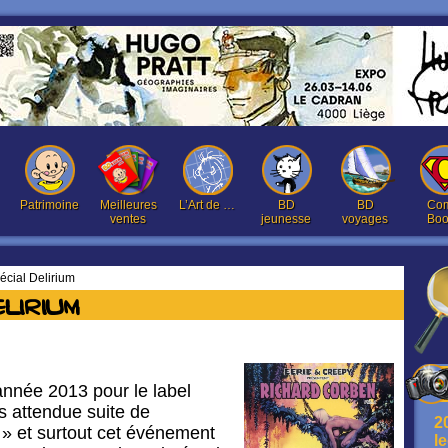
Patrimoine
Meilleures
L’Art de …
BD
BD
Com
ventes
jeunesse
voyages
Boo
écial Delirium
lirium
’année 2013 pour le label
ès attendue suite de
2
e » et surtout cet événement
l