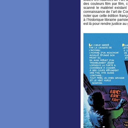
des couleurs film par film, 
scanné le matériel existant 
connaissance de l’art de Cor
noter que cette édition fran
à l’historique librairie par
est là pour rendre justice 