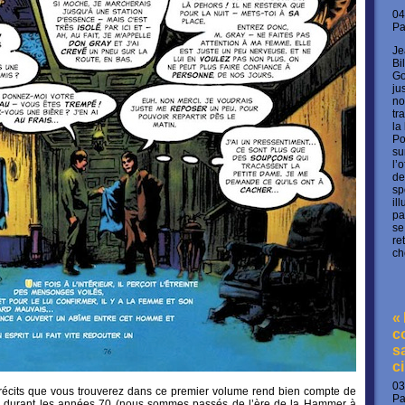
04
P
Je
Bi
Go
ju
no
tr
la
Po
su
l’
de
sp
il
pa
se
re
ch
«
c
s
c
03
e récits que vous trouverez dans ce premier volume rend bien compte de
P
e
durant les années 70 (nous sommes passés de l’ère de la Hammer à