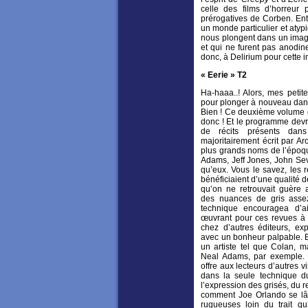
celle des films d’horreur 
prérogatives de Corben. Entr
un monde particulier et atypi
nous plongent dans un imagi
et qui ne furent pas anodin
donc, à Delirium pour cette i
« Eerie » T2
Ha-haaa..! Alors, mes petite
pour plonger à nouveau dans 
Bien ! Ce deuxième volume d
donc ! Et le programme devra
de récits présents dan
majoritairement écrit par Ar
plus grands noms de l’époqu
Adams, Jeff Jones, John Sev
qu’eux. Vous le savez, les
bénéficiaient d’une qualité d
qu’on ne retrouvait guère ai
des nuances de gris asse
technique encouragea d’ai
œuvrant pour ces revues à t
chez d’autres éditeurs, exp
avec un bonheur palpable. E
un artiste tel que Colan, m
Neal Adams, par exemple. Le
offre aux lecteurs d’autres 
dans la seule technique du
l’expression des grisés, du 
comment Joe Orlando se lâc
rugueuses loin du trait qu