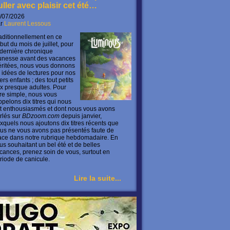
uller avec plaisir cet été…
/07/2026
ar
Laurent Lessous
aditionnellement en ce
but du mois de juillet, pour
 dernière chronique
unesse avant des vacances
ritées, nous vous donnons
 idées de lectures pour nos
ers enfants ; des tout petits
x presque adultes. Pour
ire simple, nous vous
ppelons dix titres qui nous
t enthousiasmés et dont nous vous avons
rlés sur
BDzoom.com
depuis janvier,
xquels nous ajoutons dix titres récents que
us ne vous avons pas présentés faute de
ace dans notre rubrique hebdomadaire. En
us souhaitant un bel été et de belles
cances, prenez soin de vous, surtout en
riode de canicule.
Lire la suite...