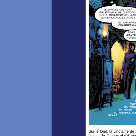
Sur le fond, la vingtaine d
l’esprit de
Creepy
et d’
Eeri