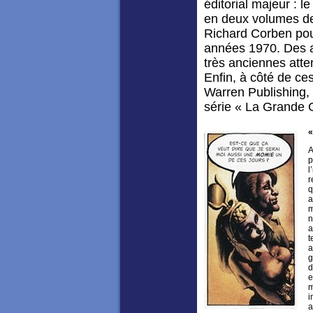
éditorial majeur : l
en deux volumes de
Richard Corben po
années 1970. Des a
très anciennes atte
Enfin, à côté de ce
Warren Publishing, n
série « La Grande 
«
A
p
l
r
q
a
m
n
a
t
a
g
d
e
m
i
a