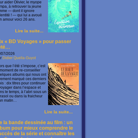
ur aider Olivier, le myope
mpa, à retrouver la jeune
mme — dont il ignore
identité ! — qui lui a avoué
n amour voici 26 ans.
Lire la suite...
ix « BD Voyages » pour passer
’été…
/07/2026
ar
Didier Quella-Guyot
ors que l’été s’impose, c’est
 moment de re-conseiller
elques albums qui nous ont
vement marqué ces derniers
is : dix titres pour continuer
voyager dans l’espace et
ns le temps, à l’abri sous un
rasol ou dans la fraicheur
un matin…
Lire la suite...
e la bande dessinée au film : un
lbum pour mieux comprendre le
uccès de la série et connaître les