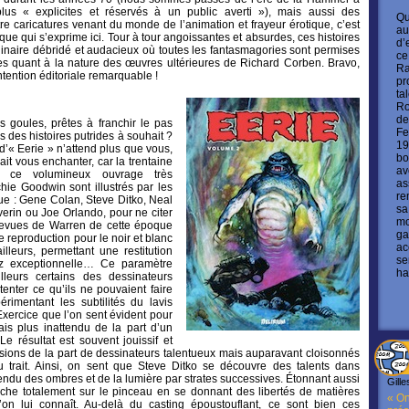
plus « explicites et réservés à un public averti »), mais aussi des
Qu
e caricatures venant du monde de l’animation et frayeur érotique, c’est
au
que qui s’exprime ici. Tour à tour angoissantes et absurdes, ces histoires
d’
naire débridé et audacieux où toutes les fantasmagories sont permises
ce
es quant à la nature des œuvres ultérieures de Richard Corben. Bravo,
Ra
ntention éditoriale remarquable !
pr
ta
Ro
de
s goules, prêtes à franchir le pas
Fe
des histoires putrides à souhait ?
19
’« Eerie » n’attend plus que vous,
bo
it vous enchanter, car la trentaine
av
s ce volumineux ouvrage très
as
chie Goodwin sont illustrés par les
re
e : Gene Colan, Steve Ditko, Neal
sa
erin ou Joe Orlando, pour ne citer
mo
 revues de Warren de cette époque
ga
e reproduction pour le noir et blanc
ac
lleurs, permettant une restitution
se
z exceptionnelle… Ce paramètre
ha
lleurs certains des dessinateurs
enter ce qu’ils ne pouvaient faire
érimentant les subtilités du lavis
xercice que l’on sent évident pour
ais plus inattendu de la part d’un
 résultat est souvent jouissif et
visions de la part de dessinateurs talentueux mais auparavant cloisonnés
 trait. Ainsi, on sent que Steve Ditko se découvre des talents dans
rendu des ombres et de la lumière par strates successives. Étonnant aussi
Gille
he totalement sur le pinceau en se donnant des libertés de matières
« On
’on lui connaît. Au-delà du casting époustouflant, ce sont bien ces