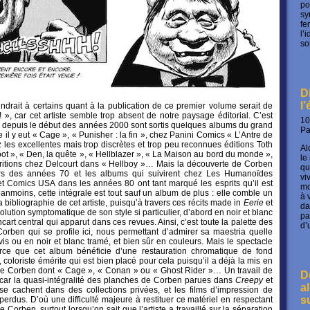
po
sy
fe
l’
so
D
l
ndrait à certains quant à la publication de ce premier volume serait de
 », car cet artiste semble trop absent de notre paysage éditorial. C’est
10
ar depuis le début des années 2000 sont sortis quelques albums du grand
P
il y eut « Cage », « Punisher : la fin », chez Panini Comics « L’Antre de
z les excellentes mais trop discrètes et trop peu reconnues éditions Toth
Al
oot », « Den, la quête », « Hellblazer », « La Maison au bord du monde »,
le
ritions chez Delcourt dans « Hellboy »… Mais la découverte de Corben
qu
s des années 70 et les albums qui suivirent chez Les Humanoïdes
vi
et Comics USA dans les années 80 ont tant marqué les esprits qu’il est
mo
Néanmoins, cette intégrale est tout sauf un album de plus : elle comble un
à 
ibliographie de cet artiste, puisqu’à travers ces récits made in
Eerie
et
da
olution symptomatique de son style si particulier, d’abord en noir et blanc
pa
cart central qui apparut dans ces revues. Ainsi, c’est toute la palette des
d’
Corben qui se profile ici, nous permettant d’admirer sa maestria quelle
avis ou en noir et blanc tramé, et bien sûr en couleurs. Mais le spectacle
arce que cet album bénéficie d’une restauration chromatique de fond
, coloriste émérite qui est bien placé pour cela puisqu’il a déjà la mis en
de Corben dont « Cage », « Conan » ou « Ghost Rider »… Un travail de
D
u, car la quasi-intégralité des planches de Corben parues dans
Creepy
et
a
se cachent dans des collections privées, et les films d’impression de
s
 perdus. D’où une difficulté majeure à restituer ce matériel en respectant
e Corben, surtout lorsqu’on sait que l’artiste a travaillé sur la séparation