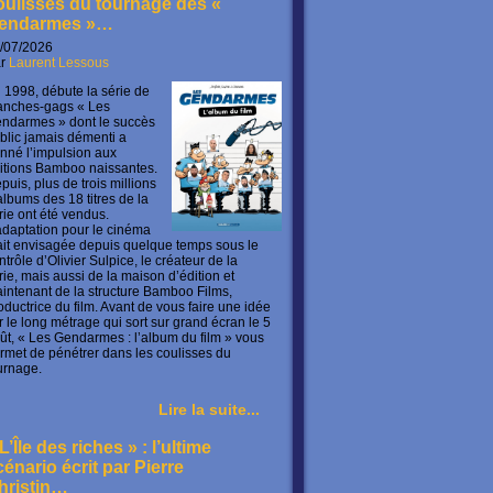
oulisses du tournage des «
endarmes »…
/07/2026
ar
Laurent Lessous
 1998, débute la série de
anches-gags « Les
ndarmes » dont le succès
blic jamais démenti a
nné l’impulsion aux
itions Bamboo naissantes.
puis, plus de trois millions
albums des 18 titres de la
rie ont été vendus.
adaptation pour le cinéma
ait envisagée depuis quelque temps sous le
ntrôle d’Olivier Sulpice, le créateur de la
rie, mais aussi de la maison d’édition et
intenant de la structure Bamboo Films,
oductrice du film. Avant de vous faire une idée
r le long métrage qui sort sur grand écran le 5
ût, « Les Gendarmes : l’album du film » vous
rmet de pénétrer dans les coulisses du
urnage.
Lire la suite...
L’Île des riches » : l’ultime
cénario écrit par Pierre
hristin…