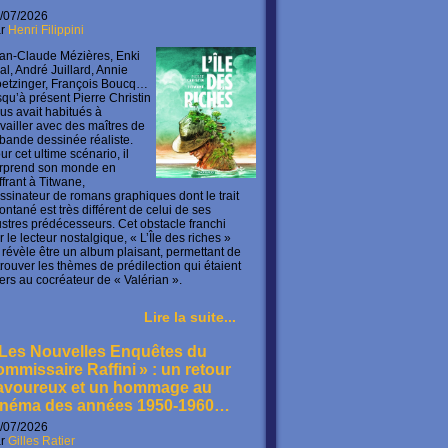
/07/2026
ar
Henri Filippini
an-Claude Mézières, Enki
lal, André Juillard, Annie
etzinger, François Boucq…
squ’à présent Pierre Christin
us avait habitués à
availler avec des maîtres de
 bande dessinée réaliste.
ur cet ultime scénario, il
rprend son monde en
offrant à Titwane,
ssinateur de romans graphiques dont le trait
ontané est très différent de celui de ses
lustres prédécesseurs. Cet obstacle franchi
r le lecteur nostalgique, « L’Île des riches »
 révèle être un album plaisant, permettant de
trouver les thèmes de prédilection qui étaient
ers au cocréateur de « Valérian ».
Lire la suite...
 Les Nouvelles Enquêtes du
ommissaire Raffini » : un retour
avoureux et un hommage au
inéma des années 1950-1960…
/07/2026
ar
Gilles Ratier