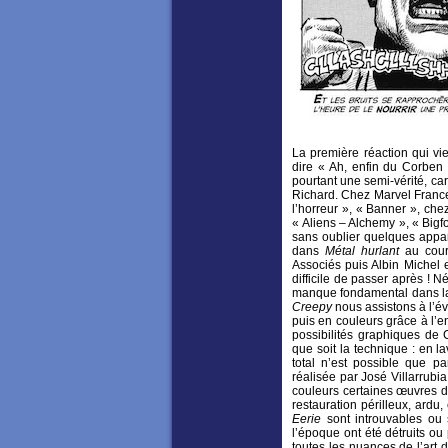
La première réaction qui vie
dire « Ah, enfin du Corben !
pourtant une semi-vérité, c
Richard. Chez Marvel France 
l’horreur », « Banner », che
« Aliens – Alchemy », « Bigf
sans oublier quelques appa
dans
Métal hurlant
au cour
Associés puis Albin Michel 
difficile de passer après ! 
manque fondamental dans la b
Creepy
nous assistons à l’év
puis en couleurs grâce à l’en
possibilités graphiques de 
que soit la technique : en l
total n’est possible que p
réalisée par José Villarrubia
couleurs certaines œuvres 
restauration périlleux, ard
Eerie
sont introuvables ou 
l’époque ont été détruits ou
toutes les nuances de l’art d